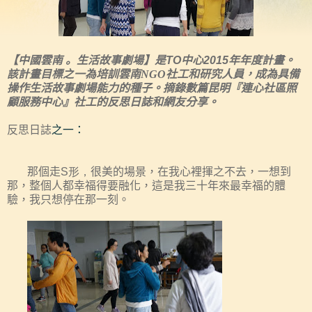
【
中國雲南
。
生活故事劇場】是TO中心2015年年度計畫。
該計畫目標之一為
培訓雲南NGO
社工和研究人員，
成為具備
操作生活故事
劇場
能力的
種子
。
摘錄數篇
昆明『連心社區照
顧服務中心』社工的反思日誌和網友分享。
反思日誌
之一：
那個
走
S形，
很美的場景，在我心裡揮之不去，一想到
那，整個人都幸福得要融化，這是我三十年來最幸福的體
驗，我只想停在那一刻。