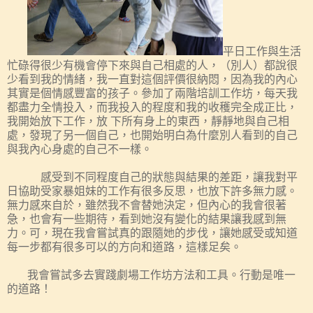
平日工作與生活
忙碌得很少有機會停下來與自己相處的人，（別人）都說很
少看到我的情緒，我一直對這個評價很納悶，因為我的內心
其實是個情感豐富的孩子。參加了兩階培訓工作坊，每天我
都盡力全情投入，而我投入的程度和我的收穫完全成正比，
我開始放下工作，放
下所有身上的東西，靜靜地與自己相
處，發現了另一個自己，也開始明白為什麼別人看到的自己
與我內心身處的自己不一樣。
感受到不同程度自己的狀態與結果的差距，讓我對平
日協助受家暴姐妹的工作有很多反思，也放下許多無力感。
無力感來自於，雖然我不會替她決定，但內心的我會很著
急，也會有一些期待，看到她沒有變化的結果讓我感到無
力。可，現在我會嘗試真的跟隨她的步伐，讓她感受或知道
每一步都有很多可以的方向和道路，這樣足矣。
我會嘗試多去實踐
劇場工作坊方法和工具
。行動是唯一
的道路！