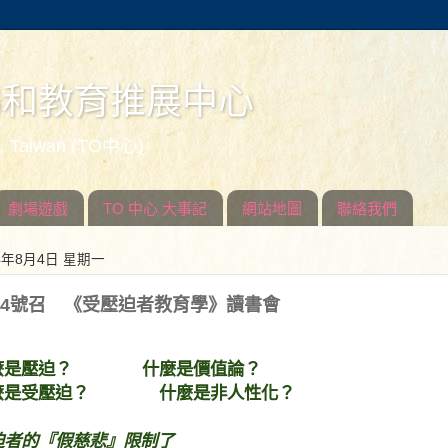
場和教育推展中心
ed, Taiwan (TO中心)
劇場遊戲
TO 中心 大事記
網站地圖
聯絡我們
14年8月4日 星期一
014號召 《受壓迫者教育學》讀書會
麼是壓迫？
什麼是價值論？
麼是受壓迫？
什麼是非人性化？
迫者的『假慈悲』限制了