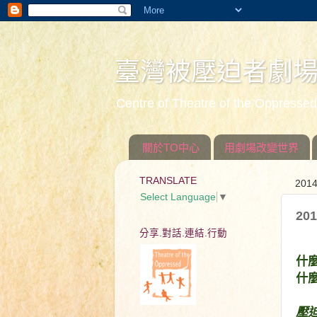
臺灣被壓迫者劇
Centre of Theatre of the Oppress
關於TO中心
用劇場改變世界
TRANSLATE
20
Select Language
▼
2
分享.對話.連結.行動
什
什
壓