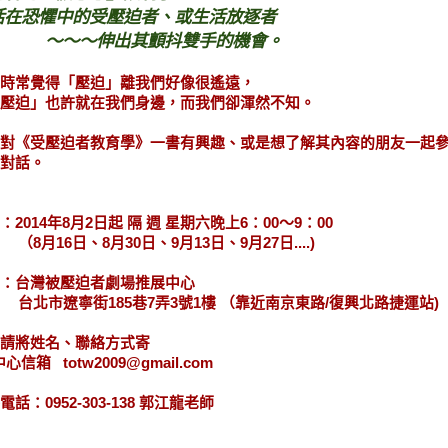
活在恐懼中的
受壓迫者、或生活放逐者
～～伸出其顫抖雙手的機會。
時常覺得「壓迫」離我們好像很遙遠，
壓迫」也許就在我們身邊，而我們卻渾然不知。
對《受壓迫者教育學》一書有興趣、或是想了解其內容的朋友一起
對話。
：2014年8月2日起 隔 週 星期六晚上6：00～9：00
月16日、8月30日、9月13日、9月27日....)
點：台灣被壓迫者劇場推展中心
市遼寧街185巷7弄3號1樓 （靠近南京東路/復興北路捷運站)
名請將姓名、聯絡方式寄
心信箱 totw2009@gmail.com
電話：0952-303-138 郭江龍老師