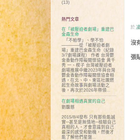
(13)
熱門文章
於
凌
在「被壓迫者劇場」重建巴
金森生命
「不帕學」、學不怕
沒
————從「被壓迫者劇
場」重建巴金森生命（紀錄
3/7劇場課程） 作者 台灣鬱
張
金香動作障礙關懷協會 黃千
秀 一、楔子 台灣被壓迫者
劇場推展中繼2023年與台灣
鬱金香動作障礙關懷協會相
遇，在北、中、東區社團燃
起生命故事與劇場活動之
後，再次於2026年帶領...
在劇場相遇真實的自己
劉馥慈
2015/8/4發布 只有那些能誠
實─甚至是無情地─檢驗自己
真相的人，才會意識到自己
最深的感受和動機，然後才
能了解他們星盤...