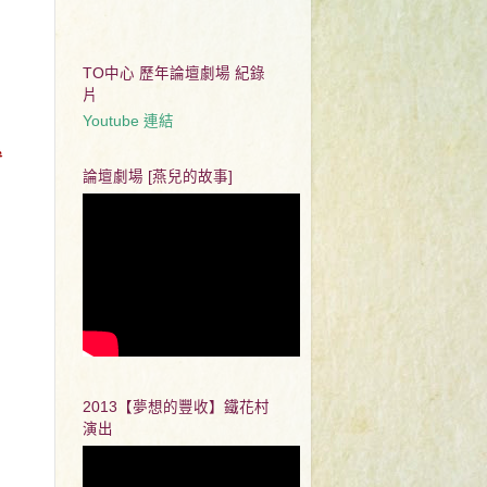
TO中心 歷年論壇劇場 紀錄
片
Youtube 連結
參
論壇劇場 [燕兒的故事]
2013【夢想的豐收】鐵花村
演出