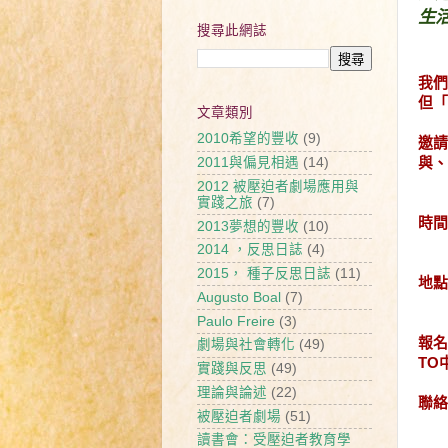
生
搜尋此網誌
～
我們
但「
文章類別
2010希望的豐收
(9)
邀請
與、
2011與偏見相遇
(14)
2012 被壓迫者劇場應用與
實踐之旅
(7)
時間
2013夢想的豐收
(10)
（8
2014 ，反思日誌
(4)
2015， 種子反思日誌
(11)
地
Augusto Boal
(7)
台北
Paulo Freire
(3)
報
劇場與社會轉化
(49)
TO中
實踐與反思
(49)
理論與論述
(22)
聯絡
被壓迫者劇場
(51)
讀書會：受壓迫者教育學