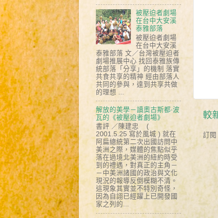
被壓迫者劇場
在台中大安溪
泰雅部落
被壓迫者劇場
在台中大安溪
泰雅部落 文／台灣被壓迫者
劇場推展中心 找回泰雅族傳
統部落「分享」的機制 落實
共食共享的精神 經由部落人
共同的參與，達到共享共做
的理想 ...
解放的美學－讀奧古斯都‧波
較
瓦的《被壓迫者劇場》
書評 ／陳建忠 (
2001.5.25 寫於風城 ) 就在
訂閱
阿扁總統第二次出國訪問中
美洲之際，媒體的焦點似乎
落在過境北美洲的紐約時受
到的禮遇，對真正的主角－
－中美洲諸國的政治與文化
現況的報導反倒模糊不清。
這現象其實並不特別奇怪，
因為自詡已經躍上已開發國
家之列的...