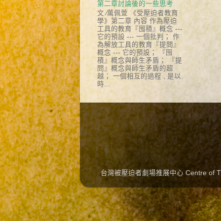
第二章討論後的一些思考
文 ∕萬佩萱 《受壓迫者教育
學》第二章 內容 作為壓迫
工具的教育『囤積』概念 ---
它的預設 --- 一個批判； 作
為解放工具的教育『提問』
概念 --- 它的預設； 『囤
積』概念與師生矛盾； 『提
問』概念與師生矛盾的超
越； 一個相互的過程 , 是以
時...
台灣被壓迫者劇場推展中心 Centre of Theat