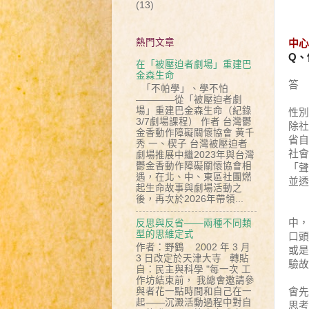
(13)
熱門文章
中心
Q、
在「被壓迫者劇場」重建巴
金森生命
答 
「不帕學」、學不怕
弗
————從「被壓迫者劇
場」重建巴金森生命（紀錄
性別
3/7劇場課程） 作者 台灣鬱
除社
金香動作障礙關懷協會 黃千
省自
秀 一、楔子 台灣被壓迫者
社會
劇場推展中繼2023年與台灣
鬱金香動作障礙關懷協會相
「聲
遇，在北、中、東區社團燃
並透
起生命故事與劇場活動之
後，再次於2026年帶領...
我
中，
反思與反省——兩種不同類
型的思維定式
口頭
作者：野鶴 2002 年 3 月
或是
3 日改定於天津大寺 轉貼
驗故
自：民主與科學 "每一次 工
而
作坊結束前， 我總會邀請參
會先
與者花一點時間和自己在一
起——沉澱活動過程中對自
思考