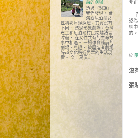
非正
前的劇場
透過『對話』
我們發現， 台
灣或尼泊爾女
認為
性初次月經經驗，其實沒有
綱中
不同。 透過形象劇場，台灣
的。
志工和尼泊爾村民跨越語言
障礙， 在女性共有的生命故
事中相遇。 一場雜貨鋪前的
劇場，見證， 被壓迫者劇場
跨越文化貼近民眾的生活現
於
晚
實。 文：萬佩...
沒
張