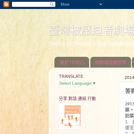
臺灣被壓迫者劇
Centre of Theatre of the Oppress
關於TO中心
用劇場改變世界
TRANSLATE
20
Select Language
▼
答
分享.對話.連結.行動
20
談。
訪談
1.
運至
2.