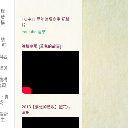
過程
？若
TO中心 歷年論壇劇場 紀錄
機構
片
Youtube 連結
想請
，所
論壇劇場 [燕兒的故事]
與者
場與
機構
為觀
，貴
成
2013【夢想的豐收】鐵花村
演出
暫評
於生