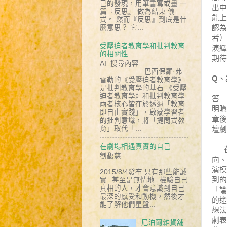
己的發現，用筆書寫或畫 一
出中
篇『反思』 做為結束 儀
能上
式。 然而『反思』到底是什
認為
麼意思？ 它...
者）
受壓迫者教育學和批判教育
演繹
的相關性
期待
AI 搜尋內容
巴西保羅·弗
Q、
雷勒的《受壓迫者教育學》
是批判教育學的基石 《受壓
迫者教育學》和批判教育學
答  
兩者核心皆在於透過「教育
明瞭
即自由實踐」，啟蒙學習者
章後
的批判意識，將「提問式教
育」取代「...
壇劇
在劇場相遇真實的自己
劉馥慈
向、
演模
2015/8/4發布 只有那些能誠
到的
實─甚至是無情地─檢驗自己
真相的人，才會意識到自己
「論
最深的感受和動機，然後才
的途
能了解他們星盤...
想法
劇表
尼泊爾雜貨舖