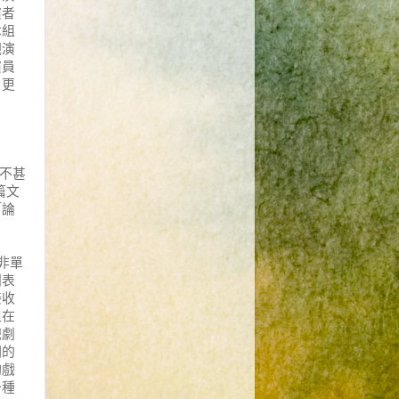
演者
本組
觀演
演員
，
更
不甚
篇文
「論
非單
劇表
接收
但在
戲劇
們的
齣戲
一種