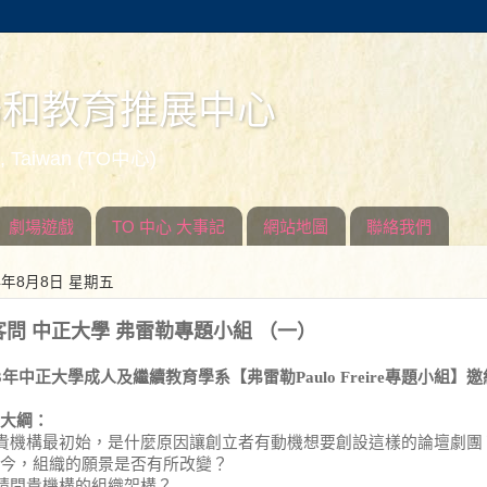
場和教育推展中心
ed, Taiwan (TO中心)
劇場遊戲
TO 中心 大事記
網站地圖
聯絡我們
14年8月8日 星期五
客問 中正大學 弗雷勒專題小組 （一）
13年中正大學
成人及繼續教育學系【
弗雷勒Paulo Freire
專題小組】邀
大綱：
貴
機構最初始，是什麼原因讓創立者有動機想要創設這樣的論壇劇團
今，組織的願景是否有所改變？
請問貴機構的組織架構？