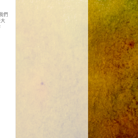
我們
談大
作