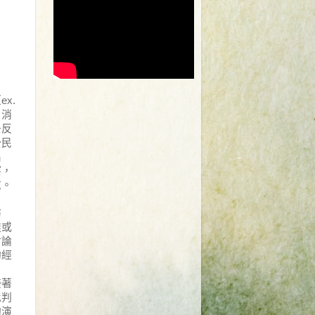
（
ex.
，消
去反
公民
出
察，
志。
坊
達或
討論
的經
接著
批判
的演