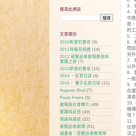
3.
搜尋此網誌
4.
中進
是，
的工
文章類別
5.
6.
2010希望的豐收
(9)
問該
2011與偏見相遇
(14)
另外
2012 被壓迫者劇場應用與
7.
實踐之旅
(7)
以外
2013夢想的豐收
(10)
8.
2014 ，反思日誌
(4)
一般
2015， 種子反思日誌
(11)
9.
Augusto Boal
(7)
在運
演者
Paulo Freire
(3)
10.
劇場與社會轉化
(49)
機構
實踐與反思
(49)
效？
理論與論述
(22)
11.
被壓迫者劇場
(51)
估學
活之
讀書會：受壓迫者教育學