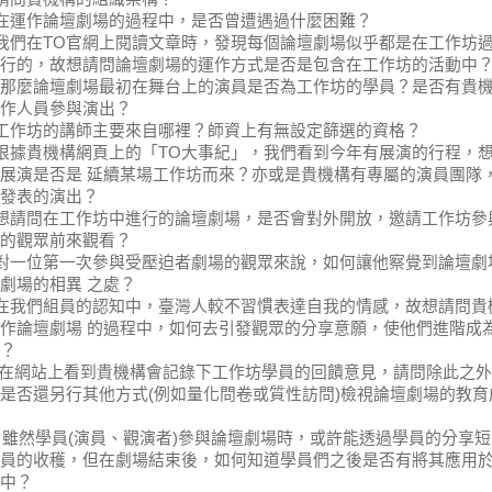
在運作論壇劇場的過程中，是否曾遭遇過什麼困難？
我們在
TO
官網上閱讀文章時，發現每個論壇劇場似乎都是在工作坊
行的，故想請問論壇劇場的運作方式是否是包含在工作坊的活動中
那麼論壇劇場最初在舞台上的演員是否為工作坊的學員？是否有貴
作人員參與演出？
工作坊的講師主要來自哪裡？師資上有無設定篩選的資格？
根據貴機構網頁上的「
TO
大事紀」，我們看到今年有展演的行程，
展演是否是 延續某場工作坊而來？亦或是貴機構有專屬的演員團隊
發表的演出？
想請問在工作坊中進行的論壇劇場，是否會對外開放，邀請工作坊參
的觀眾前來觀看？
對一位第一次參與受壓迫者劇場的觀眾來說，如何讓他察覺到論壇劇
劇場的相異 之處？
在我們組員的認知中，臺灣人較不習慣表達自我的情感，故想請問貴
作論壇劇場 的過程中，如何去引發觀眾的分享意願，使他們進階成
？
在網站上看到貴機構會記錄下工作坊學員的回饋意見，請問除此之外
是否還另行其他方式
(
例如量化問卷或質性訪問
)
檢視論壇劇場的教育
雖然學員
(
演員、觀演者
)
參與論壇劇場時，或許能透過學員的分享短
員的收穫，但在劇場結束後，如何知道學員們之後是否有將其應用
中？