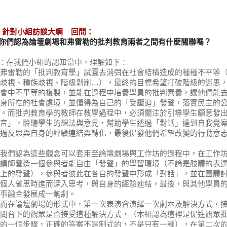
 針對小組訪談大綱 回問：
你們認為論壇劇場和弗雷勒的批判教育兩者之間有什麼關聯嗎？
：在我們小組的認知當中，
理解如下：
雷勒的「批判教育學」試圖去消弭在社會結構造成的種種不平等
歧視、種族歧視、階級剝削…），
最終的目標希望打破階級的迷思
會中不平等的複製，
並能在過程中培養學員的批判素養，
讓他們能
身所在的社會處境，並懂得為自己的「受壓迫」
發聲，落實民主的
。而批判教育學的教師在教學過程中，
必須關注於引導學生願意發
音」，聆聽學生的想法與意見，
幫助學生透過「對話」達到自我覺
過反思與自身的經驗連結與轉化，
最後促發他們希望改變的行動意
們認為這些觀念可以套用至論壇劇場與工作坊的過程中。
在工作
講師營造一個參與者能自由「發聲」的學習環境（
不論是肢體的表
上的發聲），
參與者彼此在各自的發聲中形成「對話」，
並在團體
個人省思時進而深入思考，與自身的經驗連結，
最後，與其他學員
事融合發展成一齣劇。
在論壇劇場的形式中，第一次表演會演繹一次劇本及解決方式，
問台下的觀眾是否接受這種解決方式，（
本組認為這裡是促進觀眾
的一個步驟，
正確的答案不是制式的，不是只有一種），在第二次