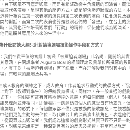
，
台下觀眾不再僅是觀眾，而是有希望改變主角境遇的觀演者，
觀
臺取代各演員，呈現其他的壓迫方式，
或是解決壓迫狀況的方法，
這種行為算是第一次表演的演員與第二次表演的演員（
包含演員及
間的對話，而第二次的表演也算是觀演者們的「
發聲」，在台上的
時，其實也正在培養觀眾們「行動」
的精神，促使他們成為觀演者
他們能將其應用於未來的生活中。
為什麼訪談大綱只針對論壇劇場技術操作手段和方式
？
 ：
我們在貴單位的官網上初識「被壓迫者劇場」此名詞，
剛開始其實
其意涵，在閱讀學者 Augusto Boal 的相關理論及貴單位所撰寫的數
，才真正對「
被壓迫者劇場」有了認識，而在理解後我們對其中的
場」
有較深的感觸及共鳴。
在成人教育的訓練之下，成人教育工作者追求互動式的教學方式，
而
上對下（教師對學生）的傳統教育模式，同樣地，
在一般普通的戲
式下，一個劇碼可能有其所欲傳達的意義，
但每個個體（個人）對
訊息理解並非相同，
即便看同一齣劇碼每個人的感受皆有所差異，
壇劇場」
的形式下，每個觀眾都不僅只是被動的接收訊息，
在觀看
中他們更能主動的去佔位、
取代舞台上的演員演出該角色、表達他
，
從觀眾成為觀演者。
我們認為這樣的戲劇形式其實已經不只是一
演，
對觀眾來說更是一種深刻且有效的反思及學習，
甚至可以說是