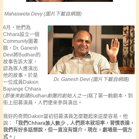
Mahasweta Devy (
圖片下載自網路
)
6
月，他們為
Chhara
設立一個
Community圖書
館，
Dr. Ganesh
Devi
將
Budhan
的
故事告訴大家，
認為族人應演出
他的故事。於是
Dr. Ganesh
Devi
(
圖片下載自網路
)
一位成員
Dakxin
Bajrange Chhara
(
即後來創建
Budhan
劇團的創始人之一
)
寫了第一齣劇本，到
街上招募演員，人們便來參與演出。
我好的奇問
Dakxin
當初招募演員怎麼聽起來這麼容易，他
說：
「我們
Chhara族人數少，
人們原本就坦率，習慣表達，
我們有好多話想說，但一直沒有媒介，現在，劇場是一個方
式。
」