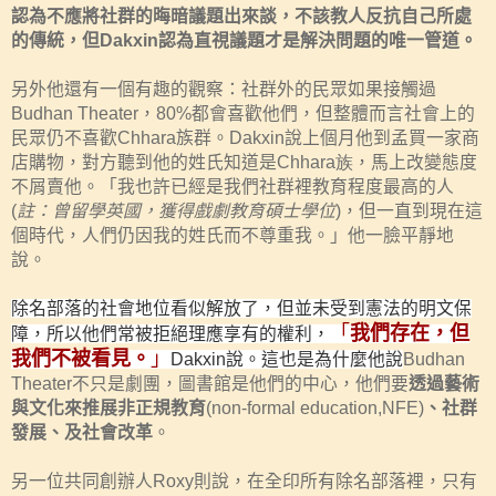
認為不應將社群的晦暗議題出來談，不該教人反抗自己所處
的傳統，但
Dakxin
認為直視議題才是解決問題的唯一管道。
另外他還有一個有趣的觀察：社群外的民眾如果接觸過
Budhan Theater
，
80%
都會喜歡他們，但整體而言社會上的
民眾仍不喜歡
Chhara
族群。
Dakxin
說上個月他到孟買一家商
店購物，對方聽到他的姓氏知道是
Chhara族
，馬上改變態度
不屑賣他。「我也許已經是我們社群裡教育程度最高的人
(
註：曾留學英國，獲得戲劇教育碩士學位
)
，但一直到現在這
個時代，人們仍因我的姓氏而不尊重我。」他一臉平靜地
說。
除名部落的社會地位看似解放了，但並未受到憲法的明文保
「
我們存在，但
障，所以他們常被拒絕理應享有的權利，
我們不被看見。
」
Dakxin
說。這也是為什麼他說
Budhan
Theater
不只是劇團，圖書館是他們的中心，他們要
透過藝術
與文化來推展非正規教育
(non-formal education,NFE)
、社群
發展、及社會改革
。
另一位共同創辦人
Roxy
則說，在全印所有除名部落裡，只有