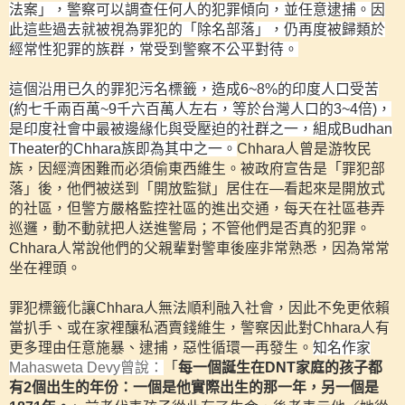
法案」，警察可以調查任何人的犯罪傾向，並任意逮捕。因
此這些過去就被視為罪犯的「除名部落」，仍再度被歸類於
經常性犯罪的族群，常受到警察不公平對待。
這個沿用已久的罪犯污名標籤，造成
6~8%
的印度人口受苦
(
約七千兩百萬
~9
千六百萬人左右，等於台灣人口的
3~4
倍
)
，
是印度社會中最被邊緣化與受壓迫的社群之一，組成
Budhan
Theater
的
Chhara
族即為其中之一。
Chhara
人曾是游牧民
族，因經濟困難而必須偷東西維生。被政府宣告是「罪犯部
落」後，他們被送到「開放監獄」居住在—看起來是開放式
的社區，但警方嚴格監控社區的進出交通，每天在社區巷弄
巡邏，動不動就把人送進警局；不管他們是否真的犯罪。
Chhara
人常說他們的父親輩對警車後座非常熟悉，因為常常
坐在裡頭。
罪犯標籤化讓
Chhara
人無法順利融入社會，因此不免更依賴
當扒手、或在家裡釀私酒賣錢維生，警察因此對
Chhara
人有
更多理由任意施暴、逮捕，惡性循環一再發生
。
知名作家
Mahasweta Devy
曾說：
「
每一個誕生在
DNT
家庭的孩子都
有
2
個出生的年份：一個是他實際出生的那一年，另一個是