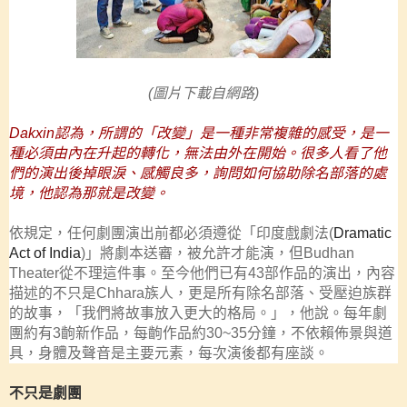
(
圖片下載自網路
)
Dakxin
認為，所謂的「改變」是一種非常複雜的感受，是一
種必須由內在升起的轉化，無法由外在開始。很多人看了他
們的演出後掉眼淚、感觸良多，詢問如何協助除名部落的處
境，他認為那就是改變。
依規定，任何劇團演出前都必須遵從「印度戲劇法
(
Dramatic
Act of India
)
」將劇本送審，被允許才能演，但
Budhan
Theater
從不理這件事。至今他們已有
43
部作品的演出，內容
描述的不只是
Chhara
族人，更是所有除名部落、受壓迫族群
的故事，「我們將故事放入更大的格局。」，他說。每年劇
團約有
3
齣新作品，每齣作品約
30~35
分鐘，不依賴佈景與道
具，身體及聲音是主要元素，每次演後都有座談。
不只是劇團