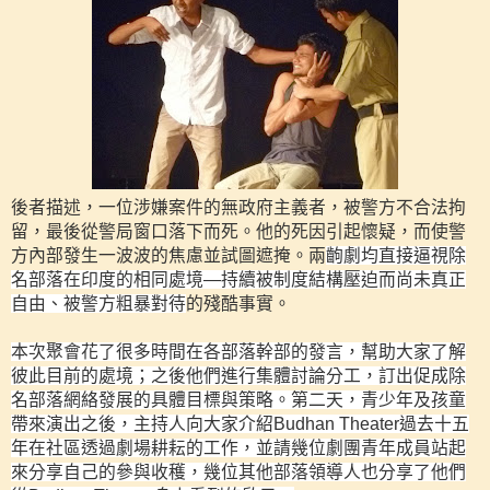
後者描述，一位涉嫌案件的無政府主義者，被警方不合法拘
留，最後從警局窗口落下而死。他的死因引起懷疑，而使警
方內部發生一波波的焦慮並試圖遮掩。兩
齣劇均直接逼視除
名部落在印度的相同處境—持續被制度結構壓迫而尚未真正
自由、
被警方粗暴對待
的殘酷事實。
本次聚會花了很多時間在各部落幹部的發言，幫助大家了解
彼此目前的處境；之後他們進行集體討論分工，訂出促成除
名部落網絡發展的具體目標與策略。第二天，青少年及孩童
帶來演出之後，主持人向大家介紹
Budhan Theater
過去十五
年在社區透過劇場耕耘的工作，並請幾位劇團青年成員站起
來分享自己的參與收穫，幾位其他部落領導人也分享了他們