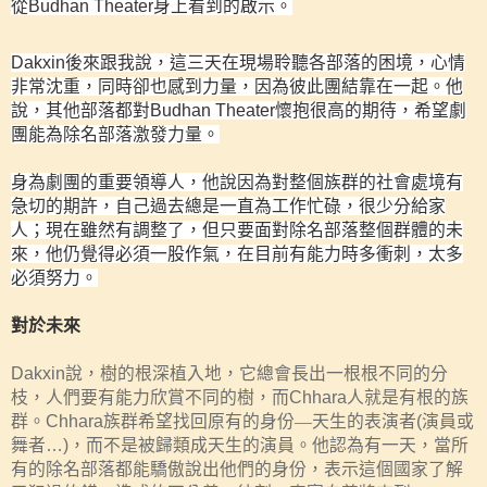
從
Budhan Theater
身上看到的啟示。
Dakxin
後來跟我說，這三天在現場聆聽各部落的困境，心情
非常沈重，同時卻也感到力量，因為彼此團結靠在一起。他
說，其他部落都對
Budhan Theater
懷抱很高的期待，希望劇
團能為除名部落激發力量。
身為劇團的重要領導人，他說因為對整個族群的社會處境有
急切的期許，自己過去總是一直為工作忙碌，很少分給家
人；現在雖然有調整了，但只要面對除名部落整個群體的未
來，他仍覺得必須一股作氣，在目前有能力時多衝刺，太多
必須努力。
對於未來
Dakxin
說，樹的根深植入地，它總會長出一根根不同的分
枝，人們要有能力欣賞不同的樹，而
Chhara
人就是有根的族
群。
Chhara
族群希望找回原有的身份—天生的表演者
(
演員或
舞者
…)
，而不是被歸類成天生的演員。他認為有一天，當所
有的除名部落都能驕傲說出他們的身份，表示這個國家了解