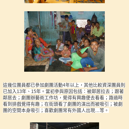
這幾位團員都已參加劇團活動
4
年以上，其他比較資深團員則
已加入
13
年、
15
年。當初參與原因包括：被鄰居拉去；跟著
鄰居去；劇團辦藝術工作坊，覺得有興趣便去看看；路過時
看到排戲覺得有趣；在街頭看了劇團的演出而被吸引；被劇
團的空間本身吸引；喜歡劇團常有外國人出現
…
等。