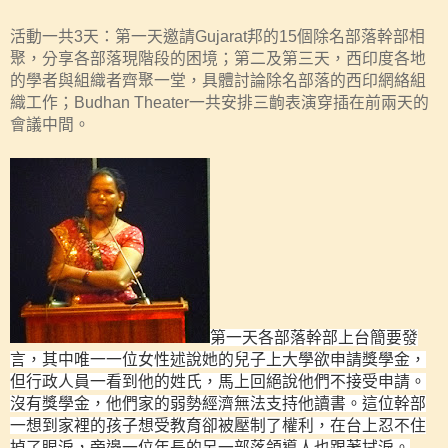
活動一共
3
天：第一天邀請
Gujarat
邦的
15
個除名部落幹部相
聚，分享各部落現階段的困境；第二及第三天，西印度各地
的學者與組織者齊聚一堂，具體討論除名部落的西印網絡組
織工作；
Budhan Theater
一共安排三齣表演穿插在前兩天的
會議中間。
第一天各部落幹部上台簡要發
言，其中唯一一位女性述說她的兒子上大學欲申請獎學金，
但行政人員一看到他的姓氏，馬上回
絕
說他們不接受申請。
沒有獎學金，他們家的弱勢經濟無法支持他讀書。這位幹部
一想到家裡的孩子想受教育卻被壓制了權利，在台上忍不住
掉了眼淚，旁邊一位年長的另一部落領導人也跟著拭淚。