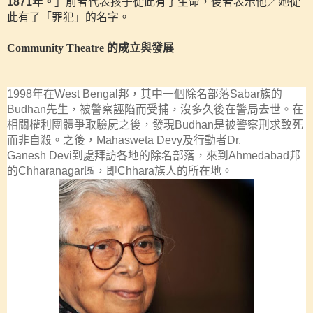
1871
年。
」前者代表孩子從此有了生命，後者表示他／她從
此有了「罪犯」的名字。
Community Theatre 的成立與發展
1998
年在
West Bengal
邦，其中一個除名部落
Sabar
族的
Budhan
先生，被警察誣陷而受捕，沒多久後在警局去世。在
相關權利團體爭取驗屍之後，發現
Budhan
是被警察刑求致死
而非自殺。之後，
Mahasweta Devy
及行動者
Dr.
Ganesh
Devi
到處拜訪
各地的除名部落，來到
Ahmedabad
邦
的
Chharanagar
區，即
Chhara
族人的所在地。