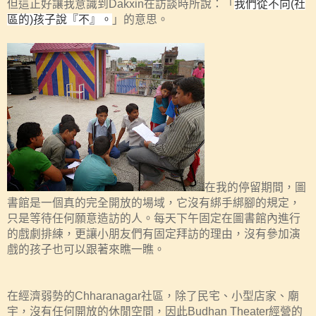
但這正好讓我意識到
Dakxin
在訪談時所說：「
我們從不向
(
社
區的
)
孩子說『不』。
」的意思。
在我的停留期間，圖
書館是一個真的完全開放的場域，它沒有綁手綁腳的規定，
只是等待任何願意造訪的人。每天下午固定在圖書館內進行
的戲劇排練，更讓小朋友們有固定拜訪的理由，沒有參加演
戲的孩子也可以跟著來瞧一瞧。
在經濟弱勢的
Chharanagar
社區，除了民宅、小型店家、廟
宇，沒有任何開放的休閒空間，因此
Budhan Theater
經營的