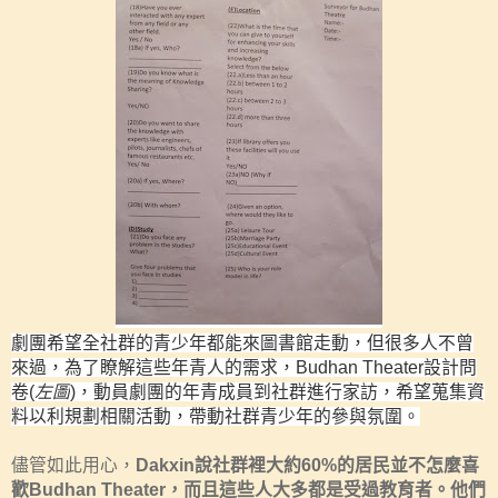
劇團希望全社群的青少年都能來圖書館走動，但很多人不曾
來過，為了瞭解這些年青人的需求，
Budhan Theater
設計問
卷
(
左圖
)
，動員劇團的年青成員到社群進行家訪，希望蒐集資
料以利規劃相關活動，帶動社群青少年的參與氛圍。
儘管如此用心，
Dakxin
說社群裡大約
60%
的居民並不怎麼喜
歡
Budhan Theater
，而且這些人大多都是受過教育者。他們