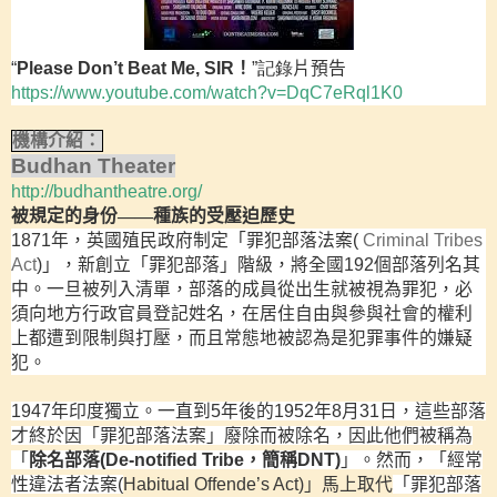
“
Please Don’t Beat Me, SIR
！
”記錄
片預告
https://www.youtube.com/watch?v=DqC7eRql1K0
機構介紹：
Budhan Theater
http://budhantheatre.org/
被規定的身份——種族的受壓迫歷史
1871
年，英國殖民政府制定「罪犯部落法案
(
Criminal Tribes
Act
)
」，新創立「罪犯部落」階級，將全國
192
個部落列名其
中。一旦被列入清單，部落的成員從出生就被視為罪犯，必
須向地方行政官員登記姓名，在居住自由與參與社會的權利
上都遭到限制與打壓，而且常態地被認為是犯罪事件的嫌疑
犯。
1947
年印度獨立。一直到
5
年後的
1952
年
8
月
31
日
，這些部落
才終於因「罪犯部落法案」廢除而被除名，因此他們被稱為
「
除名部落
(De-notified Tribe
，簡稱
DNT)
」。然而，「經常
性違法者法案
(
Habitual Offende’s Act)
」馬上取代
「罪犯部落