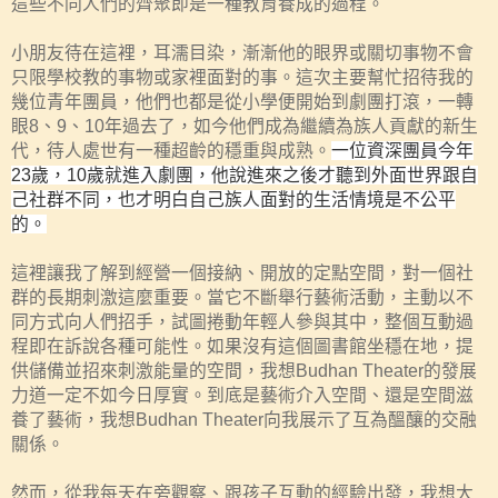
這些不同人們的齊聚即是一種教育養成的過程。
小朋友待在這裡，耳濡目染，漸漸他的眼界或關切事物不會
只限學校教的事物或家裡面對的事。這次主要幫忙招待我的
幾位青年團員，他們也都是從小學便開始到劇團打滾，一轉
眼
8
、
9
、
10
年過去了，如今他們成為繼續為族人貢獻的新生
代，待人處世有一種超齡的穩重與成熟。
一位資深團員今年
23
歲，
10
歲就進入劇團，他說進來之後才聽到外面世界跟自
己社群不同，也才明白自己族人面對的生活情境是不公平
的。
這裡讓我了解到經營一個接納、開放的定點空間，對一個社
群的長期刺激這麼重要。當它不斷舉行藝術活動，主動以不
同方式向人們招手，試圖捲動年輕人參與其中，整個互動過
程即在訴說各種可能性。如果沒有這個圖書館坐穩在地，提
供儲備並招來刺激能量的空間，我想
Budhan Theater
的發展
力道一定不如今日厚實。到底是藝術介入空間、還是空間滋
養了藝術，我想
Budhan Theater
向我展示了互為醞釀的交融
關係。
然而，從我每天在旁觀察、跟孩子互動的經驗出發，我想大