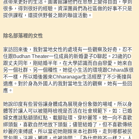
孩帶來更好的生活。圖書館讓他們在思想上變得自由，學到
很多，得到很好的經驗。資深團員們為社區做的好事不只是
提供課程，還提供野餐之類的聯誼活動。
除名部落裡的女性
家訪回來後，我對當地女性的處境有一些觀察及好奇，忍不
住跟
Budhan Theater
一位成員的新婚妻子
D
聊起。
23
歲的
D
跟丈夫同年，剛結婚半年，在大學認識而自由戀愛。她來自
另一個社群、另一個種性，她從小生活的環境跟
Chhara
族很
不一樣，所以婚後搬來
Chharanagar
生活經歷了不少衝撞與
適應。對於身為外國人的我對當地生活的觀察，她有一些回
應。
她說印度有些習俗讓身體成為展現身份象徵的場域，所以身
體等於讓人可以被隨時檢視是否活在社會規範下，如：已婚
婦女應該點額頭紅點、載腳趾環、穿紗麗等。她一向不喜歡
綁頭髮，喜歡自然地放下頭髮；儘管結婚了，但不喜歡傳統
紗麗的束縛感，所以當初她剛嫁來本社群時，走到哪都被民
眾包圍、注視、觸摸，也被詢問：「為什麼妳不一樣？」人