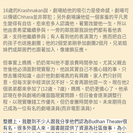
16
歲的
Krashnakan
說，劇場給他的吸引力是使命感，劇場可
以傳遞
Chhara
並非罪犯；另外劇場讓他從一個害羞的平凡男
生變得有自信，愈來愈多人認識他，著實改變他一生，所以
他由衷希望繼續參與。
一旁的鄰居跟我說他們都有看他表
演，支持他繼續參與；有人看到他的表演潛力，進而把自己
的孩子也送進劇團；他的
2
個堂弟剛參加劇團
2
個月，兄弟姐
妹們或鄰居們也跟著加入，像連鎖反應。
但事實上媽媽、奶奶常叫他不要浪費時間參加，尤其父親去
世後他必須面對現實壓力，他說其實自己不擔心錢的事，只
想去獲得知識。由於他對劇場真的有興趣，家人們只好同
意，但每次家中經濟狀況不好，又會再跟他提一次。現在他
2
個弟弟都來參加了
(12
歲、
7
歲
)
，媽媽、奶奶更擔心了。他承
認現在參與劇場的確面臨現實問題，但日後會逐漸調整行
程，以現實賺錢工作優先，但仍會騰時間參加。未來期待自
己成為一位有名的劇場演員
(
而非電影演員
)
。
整體上，我聽到不少人跟我分享他們認為
Budhan Theater
很
有名，很多外國人來，圖書館提供了資源為社區做事，為小