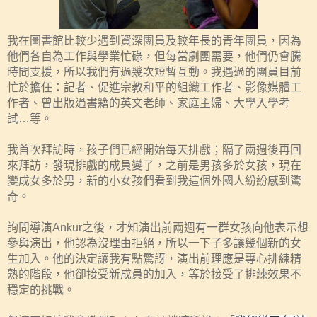
我在圖書館比較少遇到資深團員及較年長的青年團員，因為
他們各自為工作與學業忙碌，但每當劇團需要，他們仍會騰
時間支援，所以我們有過幾次短暫互動。我遇過的團員目前
忙於擔任：記者、促進宗教和平的組織工作者、影像媒體工
作者、曾出版過書籍的英
文
老師、家庭主婦、大學入學考
試
…
等。
我首次拜訪時，孩子們已經開始每天排戲；隔了兩週後再回
來拜訪，發現排戲的成員變了，之前是男孩多於女孩，現在
變成女多於男，新的小女孩們看到我這個外國人紛紛感到驚
奇。
詢問導演
Ankur
之後，才知演出前兩週有一群女孩向他表示想
參與演出，他認為沒理由拒絕，所以一下子多讓幾個新的女
生加入。他的決定讓我有點驚訝，演出前理應是專心排練精
熟的階段，他卻接受新成員的加入，等於接受了排練效果不
穩定的挑戰。