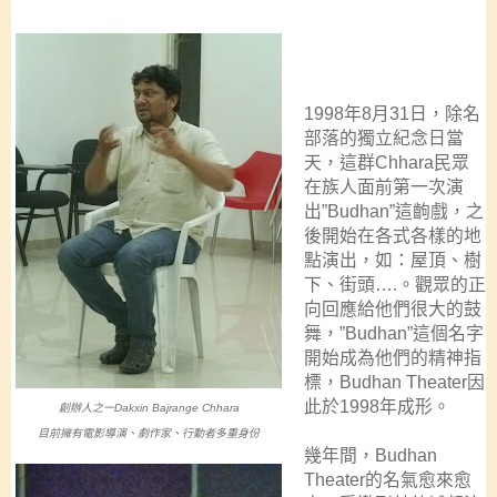
1998
年
8
月
31
日
，除名
部落的獨立紀念日當
天，這群
Chhara
民眾
在族人面前第一次演
出
”Budhan”
這齣戲，之
後開始在各式各樣的地
點演出，如：屋頂、樹
下、街頭
….
。觀眾的正
向回應給他們很大的鼓
舞，
”Budhan”
這個名字
開始成為他們的精神指
標，
Budhan Theater
因
此於
1998
年成形。
創辦人之一
Dakxin
Bajrange Chhara
目前擁有電影導演、劇作家、行動者多重身份
幾年間，
Budhan
Theater
的名氣愈來愈