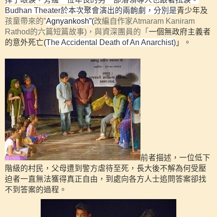
Budhan Theater
於本次聚會演出的兩齣劇，分別是
青少年及
孩童帶來的
”
Agnyankosh”(
改編自作家
Atmaram Kan
iram
Rathod
的
六篇短篇故事
)
，與
資深團員的「
一個無政府主義者
的意外死亡
(
The Accidental Death of An Anarchist)
」。
前者描述，一位低下
階級的村民，父母遭到警方虐待至死，長大後不解為何受壓
迫者一直無法獲得真正自由，到處向各方人士追問答案卻找
不到答案的過程。