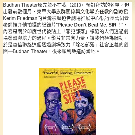
Budhan Theater
原先並不在我（2013）預訂拜訪的名單，但
出發前數個月，
東華大學
族群關係與文化學系任教的副教授
Kerim Friedman
向台灣被壓迫者劇場推展中心
執行長萬佩萱
老師推介
他拍攝的紀錄片
”
Please Don’t Beat Me, SIR
！
”
，
內容是
關於印度世代被貼上
「
罪犯部落
」
標籤的人們透過劇
場
發聲
與培力的過程
。影片非常有力量，讓我們極為觸動，
於是寫信聯絡這個透過劇場致力「除名部落」社會正義的劇
團
—Budhan Theater
，後來順利地造訪當地。