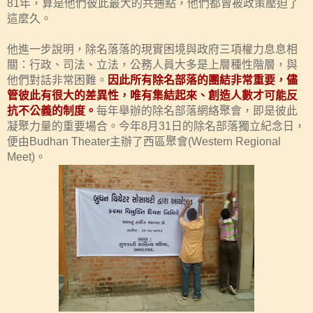
81
年，算是他們彼此最大的共通點，他們都曾被政策壓迫了
這麼久。
他進一步說明，除名落落的現實困境與政府三項權力息息相
關：行政、司法、立法，公務人員大多是上層種性階層，與
他們對話非常困難。
因此所有除名部落的團結非常重要，儘
管彼此有很大的差異性，唯有集結起來、創造人數才可能反
抗不公義的制度。
每年舉辦的除名部落網絡聚會，即是彼此
凝聚力量的重要場合。今年
8
月
31
日
的除名部落獨立紀念日，
便由
Budhan Theater
主辦了西區聚會
(Western Regional
Meet)
。