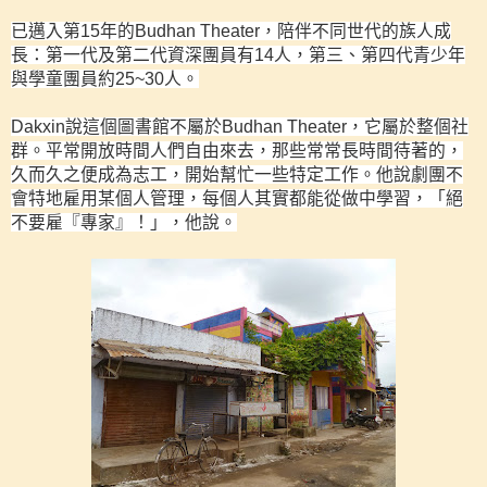
已邁入第
15
年的
Budhan Theater
，陪伴不同世代的族人成
長：第一代及第二代資深團員有
14
人，第三、第四代青少年
與學童團員約
25~30
人。
Dakxin
說這個圖書館不屬於
Budhan Theater
，它屬於整個社
群。平常開放時間人們自由來去，那些常常長時間待著的，
久而久之便成為志工，開始幫忙一些特定工作。他說劇團不
會特地雇用某個人管理，每個人其實都能從做中學習，「絕
不要雇『專家』！」，他說。