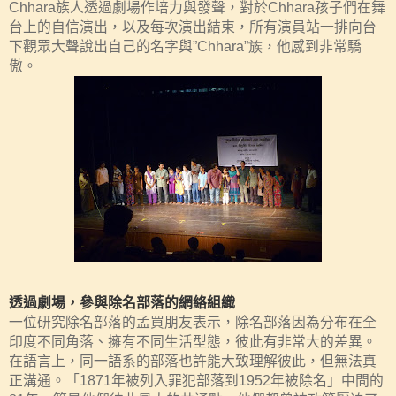
Chhara
族人透過劇場作培力與發聲，對於
Chhara
孩子們在舞
台上的自信演出，以及每次演出結束，所有演員站一排向台
下觀眾大聲說出自己的名字與
”Chhara”族
，他感到非常驕
傲。
透過劇場，參與除名部落的網絡組織
一位研究除名部落的孟買朋友表示，除名部落因為分布在全
印度不同角落、擁有不同生活型態，彼此有非常大的差異。
在語言上，同一語系的部落也許能大致理解彼此，但無法真
正溝通。「
1871
年被列入罪犯部落到
1952
年被除名」中間的