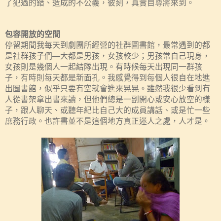
了犯過的錯、造成的不公義，彼刻，真實自尊將來到。
包容開放的空間
停留期間我每天到劇團所經營的社群圖書館，最常遇到的都
是社群孩子們—大都是男孩，女孩較少；男孩常自己現身，
女孩則是幾個人一起結隊出現。有時候每天出現同一群孩
子，有時則每天都是新面孔。我感覺得到每個人很自在地進
出圖書館，似乎只要有空就會進來晃晃。雖然我很少看到有
人從書架拿出書來讀，但他們總是一副開心或安心放空的樣
子，跟人聊天、或聽年紀比自己大的成員講話、或是忙一些
庶務行政。也許書並不是這個地方真正迷人之處，人才是。