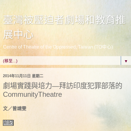
臺灣被壓迫者劇場和教育推
展中心
Centre of Theatre of the Oppressed, Taiwan (TO中心)
▼
2014年11月11日 星期二
劇場實踐與培力—拜訪印度犯罪部落的
CommunityTheatre
文／曾靖雯
前記