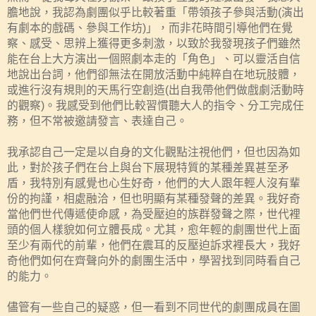
膽地說，我認為劇團似乎比較著重「帶領孩子參與活動
(
演出
有劇本的戲碼、參與工作坊
)
」，而非花時間引導他們在覺
察、感受、思辨上獲得更多刺激，以致於我發現孩子們雖然
能在台上大方演出一個照劇本走的「角色」、可以靈活自信
地說出台詞，他們卻無法在開放活動中純粹自在地玩肢體，
或進行沒有規則的天馬行空創造
(
出自我帶他們做戲劇活動時
的觀察
)
。我感受到他們比較習慣聽大人的指令、分工完成任
務，但不常被邀請發言、表達自己。
我承認自己一定是以自身的文化觀點注視他們，但也因為如
此，對於孩子們在台上與台下展現特質的某種差異甚至矛
盾，我特別有感覺也心生好奇，他們的大人跟年輕人沒有輩
份的拘謹，相處融洽，但也明顯有某種發聲的差異。我好奇
當他們世代傳遞使命感，為受壓迫的族群發聲之際，世代裡
頭的個人樣貌如何立體長成。尤其，愈年輕的劇團世代上面
至少有兩代的前輩，他們在震耳的反壓迫訴求裡長大，我好
奇他們如何在齊聲向外的劇團生活中，學習找到同時看自己
的能力。
儘管有一些自己的疑惑，但一看到不同世代的劇團成員在圖