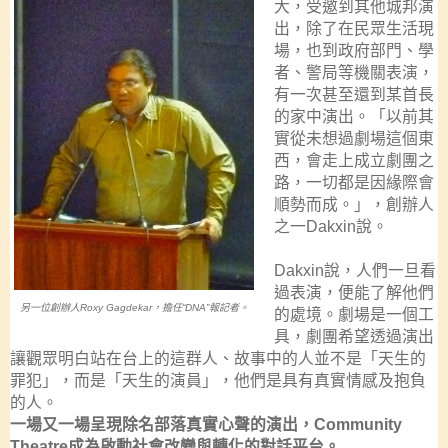
大，受邀到其他城邦演
出，除了在民眾生活現
場，也到政府部門、學
者、警局等機關表演，
有一次甚至還到某首長
的家中演出。「以前其
實從未想過劇場這個東
西，會走上成立劇團之
路，一切都是因緣際會
順勢而成。」，創辦人
之一
Dakxin
說。
Dakxin
說，人們一旦看
過表演，便能了解他們
另一位
創辦人
Roxy Gagdekar
，擔任
“
DNA”
報記者。
的處境。劇場是一個工
具，劇團希望透過演出
讓觀眾明白站在台上的這群人、故事中的人並不是「天生的
罪犯」，而是「天生的演員」，他們是具有真實情感及抱負
的人。
一場又一場呈現除名部落真實心聲的演出，Community
Theatre
成為啟動社會改變與轉化的對話平台。