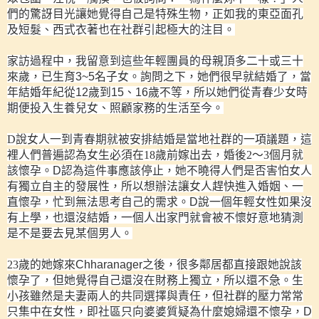
們的驚訝目光讓她覺得自己是特殊生物，正如我的東亞面孔
及短髮、西式衣著也在社群引起極大的注目。
家訪過程中，我留意到這些年輕團員的母親頂多二十或三十
來歲，已生育
3~5
名子女。詢問之下，她們很早就結婚了，當
年結婚年紀從
12
歲到
15
、
16
歲不等，所以她們從青春少女時
期便投入生養兒女、照顧家務的生活至今。
D
說
女人一到青春期就被安排結婚是當地社群的一項議題，
這
裡人們普遍認為女生必須在
18
歲前嫁出去，婚後
2
～
3
個月就
該懷孕。
D
認為這件事應該停止，她不曉得人們是否害怕女人
有獨立自主的發展性，所以想辦法讓女人趕快進入婚姻、一
直懷孕，忙到無法思考自己的需求。
D
說一個年輕女性如果沒
有上學，也還沒結婚，一個人出家門就會被不懷好意地猜測
是不是要去見某個男人。
23
歲的
她嫁來
Chharanager
之後，很多鄰居都直接跟她說該
懷孕了，但她覺得自己還沒在財務上獨立，所以還不急。生
小孩雖然是夫妻兩人的共同選擇與責任，但社群的壓力常常
只集中在女性，即社區只向婆婆質疑為什麼媳婦還不懷孕，
D