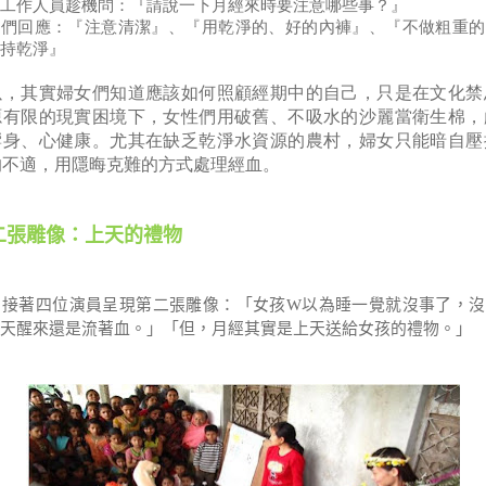
工作人員趁機問：『請說一下月經來時要注意哪些事？』
女們回應：『注意清潔』、
『用乾淨的、好的內褲』、
『不做粗重的
持乾淨』
以，其實婦女們知道應該如何照顧經期中的自己，只是在文化禁
源有限的現實困境下，女性們用破
舊、不吸水的
沙麗當衛生棉，
響身
、心
健康。尤其
在
缺乏乾淨水資源的農村，婦女只能暗自壓
的不適，用隱晦克難的方式處理經血。
二張雕像：上天的禮物
接著四位演員呈現第二張雕像：「女孩
W
以為睡一覺就沒事了，沒
天醒來還是流著血。」「但，月經其實是上天送給女孩的禮物。」