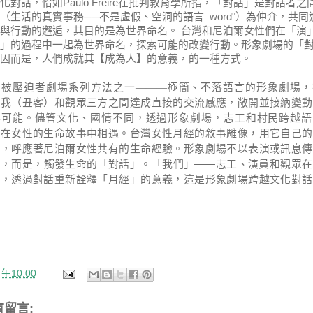
化對話，恰如
Paulo Freire
在批判教育學所指，「對話」是對話者之
（生活的真實事務──不是虛假、空洞的語言 word
"
）為仲介，共同
與行動的邂逅，其目的是為世界命名。
台灣和尼泊爾女性們在「演
」的過程中一起為世界命名，探索可能的改變行動。形象劇場的「
因而是，人們成就其【成為人】的意義，的一種方式。
被壓迫者劇場系列方法
之一———
極簡、不落語言的形象劇場，
、
我（丑
客
）和
觀眾三方之間達成直接的交流感應，敞開並接納變動
與可能。儘管文化、國情不同，透過形象劇場，志工和村民跨越語
，在女性的生命故事中相遇。
台灣女性月經的敘事雕像，用它自己的
式，呼應著尼泊
爾女性共有的生命經驗。形象劇場不以表演或訊息傳
的，而是，觸發生命的「對話」。「我們」
——
志工、演員和觀眾在
遇，透過對話重新詮釋「月經」的意義，這是形象劇場跨越文化對話
午10:00
有留言: