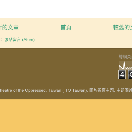
新的文章
首頁
較舊的
：
張貼留言 (Atom)
總網頁
4
re of the Oppressed, Taiwan ( TO Taiwan). 圖片視窗主題. 主