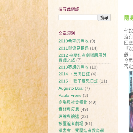
搜尋此網誌
隱
旅
他
文章類別
沒
2010希望的豐收
(9)
回
2011與偏見相遇
(14)
『
般
2012 被壓迫者劇場應用與
實踐之旅
(7)
今
否定
2013夢想的豐收
(10)
2014 ，反思日誌
(4)
2015， 種子反思日誌
(11)
Augusto Boal
(7)
Paulo Freire
(3)
劇場與社會轉化
(49)
實踐與反思
(49)
理論與論述
(22)
被壓迫者劇場
(51)
讀書會：受壓迫者教育學