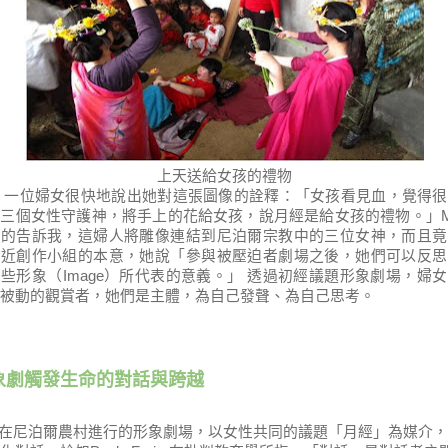
上天送給女孩的禮物
位婦女很快地說出她對這張圖像的詮釋：「女孩看見血，覺得很
面三個女性守護神，將手上的花給女孩，說月經是給女孩的禮物。」
喜的告訴我，這婦人將雕像連結到尼泊爾宗教中的三位女神，而且竟
貼近創作小組的本意，她說「參與被壓迫者劇場之後，她們可以反思
這些形象（
Image
）所代表的意義。」 透過初經議題形象劇場，
婦女
被動的觀賞者，她們是主體，
為自己發聲、
為自己思考。
象劇觸發生命的對話與跨越
尼泊爾
農村進行的形象劇場，以女性共同的議題「月經」為媒介，