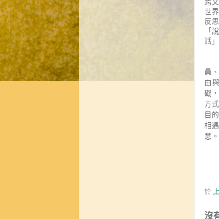
跨文
世界
反思
「說
話」
員
由
礙
方
目
相
意。
於
上
沒