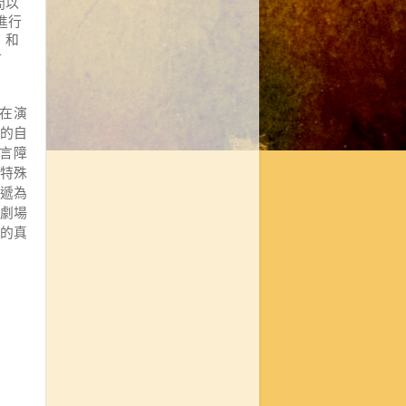
間以
進行
」和
對
在演
的自
言障
特殊
遞為
劇場
的真