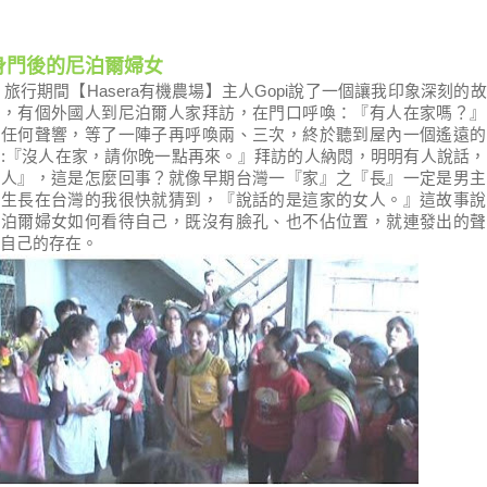
身門後的尼泊爾婦女
行期間【
Hasera
有機農場】主人
Gopi
說了
一
個
讓我印象深刻的
故
說，
有個
外
國
人到尼泊爾人家拜訪，在門口呼喚：『有人在家嗎？』
有任何聲響，等
了
一陣子再呼喚兩、三次，終於聽到屋內一個遙遠的
應
:
『沒人在家，請你晚一點再來。』拜訪的人納悶，明明有人說話，
沒人』，這是怎麼回事
？
就像早期台灣一『家』之『長』一定是男
主
，生長在台灣的
我
很快
就
猜到，『說話的是這家的女
人。
』這故事說
尼泊爾婦女如何看待自己，
既
沒有臉孔、也不佔位置
，就連發出的聲
自己的存在
。