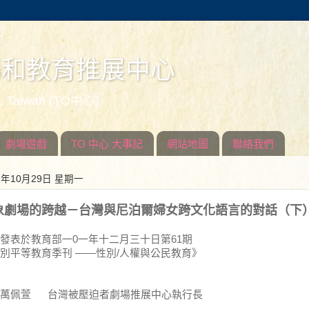
場和教育推展中心
ed, Taiwan (TO中心)
劇場遊戲
TO 中心 大事記
網站地圖
聯絡我們
2年10月29日 星期一
象劇場的跨越－台灣與尼泊爾婦女跨文化語言的對話（下
發表於教育部一0一年十二月三十日第61期
別平等教育季刊 ——性別/人權與公民教育》
：萬佩萱 台灣被壓迫者劇場推展中心執行長