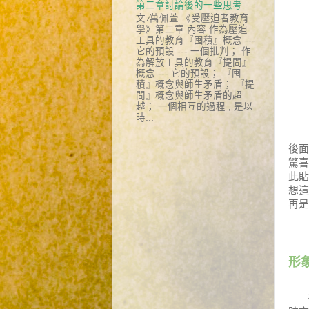
第二章討論後的一些思考
文 ∕萬佩萱 《受壓迫者教育
學》第二章 內容 作為壓迫
工具的教育『囤積』概念 ---
它的預設 --- 一個批判； 作
為解放工具的教育『提問』
概念 --- 它的預設； 『囤
積』概念與師生矛盾； 『提
問』概念與師生矛盾的超
越； 一個相互的過程 , 是以
時...
一
後
驚
此
想
再是
形
在