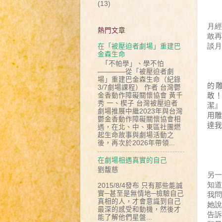
(13)
一
月
熱門文章
敢
談月
在「被壓迫者劇場」重建巴
金森生命
「不帕學」、學不怕
————從「被壓迫者劇
場」重建巴金森生命（紀錄
的
3/7劇場課程） 作者 台灣鬱
敢
金香動作障礙關懷協會 黃千
秀 一、楔子 台灣被壓迫者
潔
劇場推展中繼2023年與台灣
用
鬱金香動作障礙關懷協會相
達我
遇，在北、中、東區社團燃
起生命故事與劇場活動之
後，再次於2026年帶領...
在劇場相遇真實的自己
劉馥慈
另
知道
2015/8/4發布 只有那些能誠
實─甚至是無情地─檢驗自己
我問
真相的人，才會意識到自己
她
最深的感受和動機，然後才
告訴
能了解他們星盤...