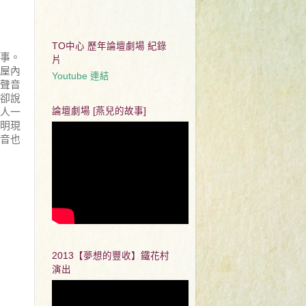
TO中心 歷年論壇劇場 紀錄
事。
片
屋內
Youtube 連結
聲音
卻說
論壇劇場 [燕兒的故事]
人
一
明現
音也
2013【夢想的豐收】鐵花村
演出