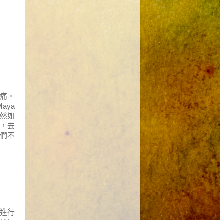
痛。
Maya
然如
，去
們
不
進行