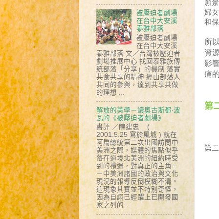
願景
婦
被壓迫者劇場
在台中大安溪
和保
泰雅部落
被壓迫者劇場
所
在台中大安溪
資
泰雅部落 文／台灣被壓迫者
劇場推展中心 找回泰雅族傳
影
統部落「分享」的機制 落實
痛
共食共享的精神 經由部落人
共同的參與，達到共享共做
的理想 ...
第
解放的美學－讀奧古斯都‧波
瓦的《被壓迫者劇場》
書評 ／陳建忠 (
2001.5.25 寫於風城 ) 就在
阿扁總統第二次出國訪問中
第二
美洲之際，媒體的焦點似乎
落在過境北美洲的紐約時受
到的禮遇，對真正的主角－
－中美洲諸國的政治與文化
現況的報導反倒模糊不清。
這現象其實並不特別奇怪，
因為自詡已經躍上已開發國
家之列的...