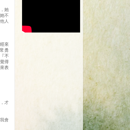
，她
她不
他人
經來
常勇
『不
覺得
來表
，才
我會