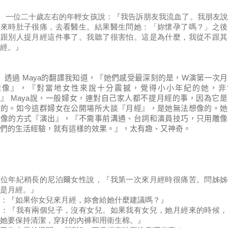
位二十歲左右的年輕女孩說：『我告訴朋友我流血了。我朋友說
經來時肚子很痛，去看醫生。結果醫生問她：「妳懷孕了嗎？」之後
再跟別人提月經這件事了。我聽了很害怕。這是為什麼，我從不跟其
經。』
透過
Maya
的翻譯我知道，『她們感受最深刻的是，
W
演第一次月
雕像』，『對當地女性來說十分震撼，覺得小小年紀的她，非
！』
Maya
說，一般婦女，連對自己家人都不提月經的事，因為它是
』的。如今這群婦女在公開場所大談『月經』，是她無法想像的。她
雕像的方式『演出』，『不需事前溝通、台詞和演員技巧，只用雕像
們的生活經驗，就有這樣的效果。』，太有趣、又神奇。
一位年紀稍長的尼泊爾女性說，『我第一次來月經時很痛苦。問姊姊
是月經。』
：『如果你女兒來月經，妳會給她什麼建議嗎？』
說：『我有兩個兒子，沒有女兒。
如果我有女兒，她月經來的時候，
她要保持清潔，穿好的內褲
和用衛生
棉。』