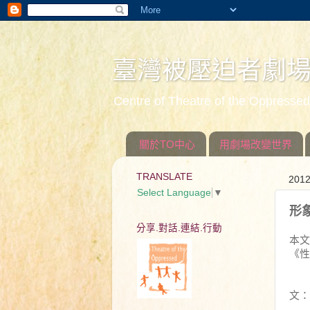
臺灣被壓迫者劇
Centre of Theatre of the Oppress
關於TO中心
用劇場改變世界
TRANSLATE
201
Select Language
▼
形
分享.對話.連結.行動
本文
《性
文