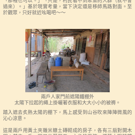
「那裡也可以。」「只是，村民看不到聚集的人群（就不會
過來）。」
基於現實考量，當下決定還是移師馬路對面。至
於觀眾，只好就近吆喝吧～～
兩戶人家門前
遮陽
鐵棚
外
太陽下拉起的繩上
掛
曬著衣服
和
大大小小的被褥
。
踏入遮去炙熱太陽的棚下，
馬上感受到山谷吹來陣陣微風的
沁心涼意。
這是兩戶用黃土夾雜米糠土磚砌成的房子，各有三扇對開木