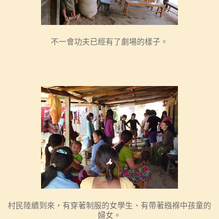
不一會功夫已經有了劇場的樣子。
村民陸續到來，有穿著制服的女學生、有帶著繈褓中孩童的
婦女。