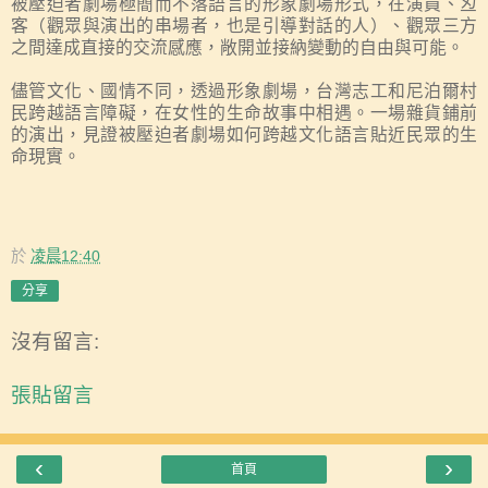
被壓迫者劇場極簡而不落語言的形象劇場形式，在演員、丒
客（觀眾與演出的串場者，也是引導對話的人）、觀眾三方
之間達成直接的交流感應，敞開並接納變動的自由與可能。
儘管文化、國情不同，透過形象劇場，台灣志工和尼泊爾村
民跨越語言障礙，在女性的生命故事中相遇。一場雜貨鋪前
的演出，見證被壓迫者劇場如何跨越文化語言貼近民眾的生
命現實。
於
凌晨12:40
分享
沒有留言:
張貼留言
‹
›
首頁