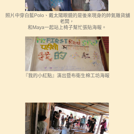
照片中穿白藍
Polo
、戴太陽眼鏡的是後來現身的帥氣雜貨舖
老闆，
和Maya一起站上椅子幫忙張貼海報。
『我的小紅點』演出暨布衛生棉工坊海報