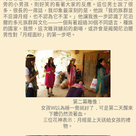
旁的小男孩，則好笑的看著大家的反應。這位男士說了很
多、很長的一席話，我印象最深刻的是，他說「我的族群並
不忌諱月經，也不認為它不潔。」他讓我進一步認識了尼泊
爾的多元族群與文化——一個有著超過
30
個不同語言、種族
的國家。我想，這次雜貨舖前的劇場，或許會是揭開尼泊爾
男性對「月經面紗」的第一步吧。
第二幕雕像：
女孩
W以為睡一覺就好了，可是
第二天醒來
下體仍然流著血。
三位花神表示：月經是上天送給女孩的禮
物。