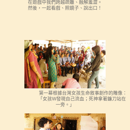
在遊戲中我們跨越疏離、融解羞澀。
然後，一起看戲、照鏡子、說出口！
第一幕根據台灣女孩生命敘事創作的雕像：
「女孩
W
發現自己流血；死神拿著鐮刀站在
一旁。」