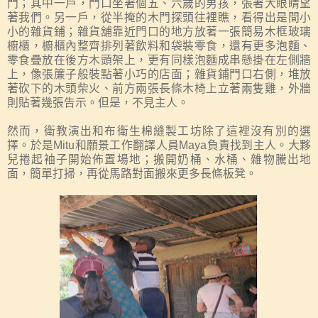
門；其中一戶，
門口坐著
個五、六歲的男孩
，
張著大眼睛望
著我們。另一戶，從半掩的木門探頭往裡瞧，看得出是間小
小的雜貨鋪；雜貨舖靠近門口的地方放著一張簡易木框玻璃
櫥櫃，櫥櫃內整齊排列著飲料和袋裝零食，還有更多泡麵、
零食疊放在後方木頭架上，更有同樣泡麵成串懸掛在左側牆
上，像張簾子般裝點著小巧的店面；雜貨鋪門口右側，堆放
著砍下的木頭柴火、前方兩張長條木椅上
立著兩隻雞
，外牆
則貼著幾張告示。但是，不見主人。
然而，衛教演出和布衛生棉縫製工坊除了這裡沒有別的選
擇。於是
Mitu
和願景工作翻譯人員
Maya
負責找到主人
。
大夥
兒捲起袖子開始佈置場地
；
搬開奶桶、水桶、雜物騰出地
面，簡單打掃，再從馬路對面搬來更多長條板凳。