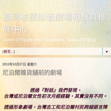
臺灣被壓迫者劇場和教育推
展中心
Centre of Theatre of the Oppressed, Taiwan (TO中心)
▼
2012年10月27日 星期六
尼泊爾雜貨舖前的劇場
透過『對話』我們發現，
台灣或尼泊爾女性初次月經經驗，其實沒有不同。
透過形象劇場，台灣志工和尼泊爾村民跨越語言障