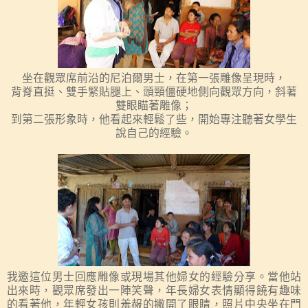
坐在觀眾席前沿的尼泊爾男士，
在第一張雕像呈現時，
背脊直挺、雙手緊貼腿上、頭頸僵硬地側向觀眾方向，
斜著
雙眼瞄著雕像
；
到第二張形象時，
他
看
起
來輕鬆了些，開始專注聽著女學生
說自己的經驗。
我邀這位男士回應雕像或現場其他婦女
的經驗分享。當他站
出來時，觀眾席發出一陣笑聲，年長婦女表情顯得饒有趣味
的看著他，年輕女孩則羞赧的撇開了眼睛，照片中央坐在門