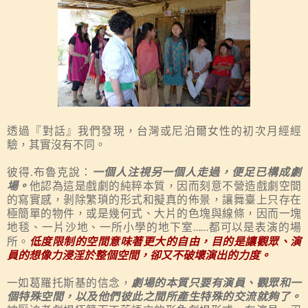
透過『對話』我們發現，台灣或尼泊爾女性
的
初次月經經
驗，其實沒有不同。
彼得.
布魯克說：
一個人注視
另
一個人走過
，
便足已構成劇
場。
他
認為這是
戲劇的純粹本質，因而刻意不營造戲劇空間
的寫實感，剝除繁瑣
的
形式
和
擬真
的
佈景，讓舞臺上只存在
極
簡單的
物件
，或是幾何式、大片的色塊與線條，
因而
一塊
地毯、一
片
沙地、一
所
小學的地下室
都可
以
是表演
的場
……
所。
低
度限制
的空間意味著更大的自由，目的是讓觀眾、演
員的想像力浸淫於整個空間，卻又不破壞演出的力度。
一如葛羅托斯基的信念，
劇場的本質只要有演員、觀眾和一
個特殊空間，以及他們彼此之間所產生特殊的交流就夠了。