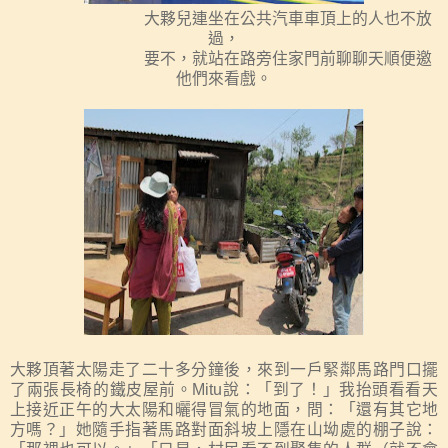
大夥兒連坐在公共汽車車頂上的人也不放
過，
要不，就站在路旁住家門前聊聊天順便邀
他們來看戲。
大夥頂著太陽走了二十多分鐘後，來到一戶緊鄰馬路門口擺
了兩張長椅
的鐵皮屋前
。
Mitu
說：「到了！」
我抬頭看看天
上接近正午的大太陽和曬得冒氣的地面，問：「還有其它地
方嗎？」
她隨手指著馬路對面斜坡上
隱在山坳處的
棚子說：