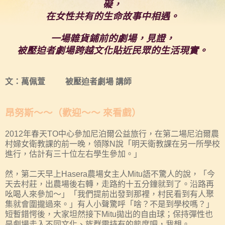
礙，
在女性共有的生命故事中相遇。
一場雜貨鋪前的劇場，見證，
被壓迫者劇場跨越文化貼近民眾的生活現實。
文：萬佩萱 被壓迫者劇場 講師
昂努斯～～（歡迎～～ 來看戲）
2012年春天TO中心參加尼泊爾公益旅行，在第二場尼泊爾農
村婦女衛教課的前一晚，領隊
N
說「明天衛教課在另一所學校
進行，估計有三十位左右學生參加。」
然，第二天早上
Hasera
農場女主人
Mitu
語不驚人的說，「今
天去村莊，出農場後右轉，走路約十五分鐘就到了。沿路再
吆喝人來參加～」「我們提前出發到那裡，村民看到有人聚
集就會圍攏過來。」有人小聲驚呼「啥？不是到學校嗎？」
短暫錯愕後，大家坦然接下
Mitu
拋出
的自由球；保持彈性也
是劇場走入不同文化、族群需持有的態度吧，我想。