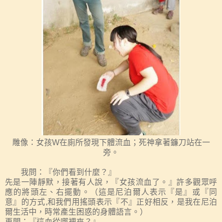
雕像：女孩
W
在廁所發現下體流血；死神拿著鐮刀站在一
旁
。
我問：『你們看到什麼？』
先是一陣靜默，接著有人說，『女孩流血了。』許多觀眾呼
應的將頭左、右擺動。（這是尼泊爾人表示『是』或『同
意』的方式
,
和我們用搖頭表示『不』正好相反，是我在尼泊
爾生活中，時常產生困惑的身體語言。）
再問：『這血從哪裡來？』