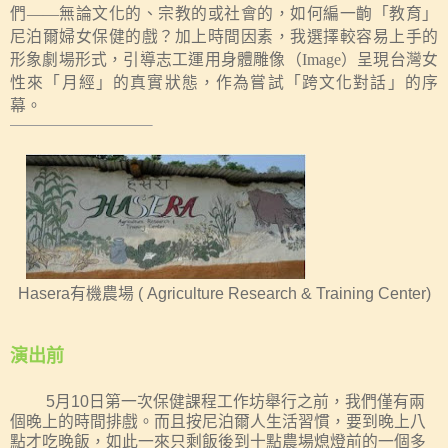
們
——
無論文化的、宗教的或社會的，如何編一齣「教育」
尼泊爾婦女保健的戲？
加上時間因素，
我選擇
較容易上手的
形象劇場
形式，
引導志工運用身體
雕像（
Image
）呈現台灣女
性來「月經」的真實狀態，作為嘗試「跨文化對話」的序
幕。
Hasera
有機農場
( Agriculture Research & Training Center)
演出前
5
月
10
日第一次保健課程工作坊舉行之前，我們僅有兩
個晚上的時間排戲。而且按尼泊爾人生活習慣，要到晚上八
點才吃晚飯，如此一來只剩飯後到十點農場熄燈前的一個多