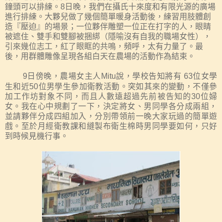
鐘頭
可以排練
。
8
日晚，我們在攝氏十來度和有限光源的廣場
進行排練。大夥兒做了幾個簡單暖身活動後，練習用肢體創
造『壓迫』的場景；一位夥伴雕塑一位正在打字的人，眼睛
被遮住、雙手和雙腳被捆綁（隱喻沒有自我的職場女性），
引來幾位志工，紅了眼眶的共鳴，頻呼，太有力量了。最
後，用群體雕像呈現各組白天在農場的活動作為結束。
9
日
傍晚
，農場女主人
Mitu
說，學校告知將有
63
位女學
生和近
50
位男學生參加衛教活動。突如其來的變動，不僅參
加工作坊對象不同，而且人數遠超過先前被告知的
30
位婦
女
。
我在心中規劃了一下，決定將女、男同學各分成兩組，
並請夥伴分成四組加入，分別帶領前一晚
大家
玩過的簡單遊
戲。至於月經衛教課和縫製布衛生棉時男同學要如何，只好
到時候見機行事。