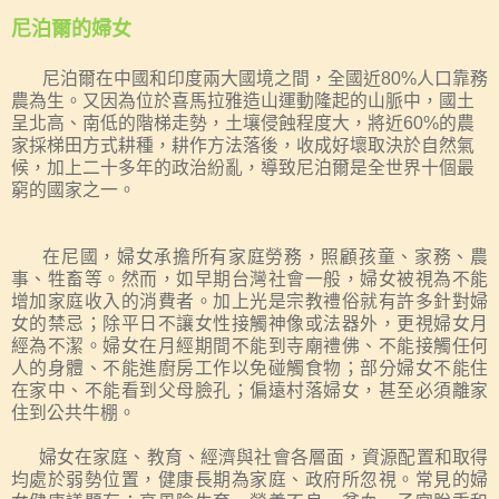
尼泊爾的婦女
尼泊爾在中國和印度兩大國境之間，全國近
80%
人口靠務
農為生。又因為位於喜馬拉雅造山運動隆起的山脈中
，
國土
呈北高、南低的階梯走勢，
土壤侵蝕程度大，
將近
60%
的農
家採梯田方式耕種
，
耕作方法落後，收成
好壞
取決於自然氣
候
，加上二十多年的政治紛亂，導致尼泊爾是全世界十個最
窮的國家之一。
在尼國，婦女承擔所有家庭勞務，照顧孩童、家務、農
事、牲畜等。然而，如早期台灣社會一般，婦女被視為不能
增加家庭收入的消費者。加上光是宗教禮俗就有許多針對婦
女的禁忌；除平日不讓女性接觸神像或法器外，更視婦女月
經為不潔。婦女在月經期間不能到寺廟禮佛、不能接觸任何
人的身體、不能進廚房工作以免碰觸食物；部分婦女不能住
在家中、不能看到父母臉孔；偏遠村落婦女，甚至必須離家
住到公共牛棚。
婦女在家庭、教育、經濟與社會各層面，資源配置和取得
均處於弱勢位置，健康長期為家庭、政府所忽視。常見的婦