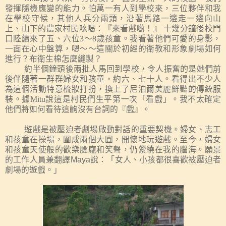
發揮隨機應變的能力。怕萬一有人到學校來，三位夥伴和我
在學校守候，其他人兵分兩頭，沿著馬路一邊走一邊向山
上、山下的農家村民吆喝：『來看戲喲！』
十幾分鐘後校門
口陸續來了五、六位
3
～
8
歲孩童。我看著他們可愛的身影，
一面在心中盤算，嗯～～這關於初經的衛教和形象劇場如何
進行？布衛生棉怎麼縫製？
約半個鐘頭後兩批人馬回到學校，
令人
振奮的是她們
前
後伴隨著一群群婦女和孩童，約六、七十人。
看得出不少人
為這個活動特意梳妝打扮，換上了尼泊爾美麗鮮豔的傳統服
裝。
據
Mitu
說
這是
村民們生平第一次「看戲」
。我不太確定
他們將如何看待這齣沒有台詞的『戲』
。
遊戲是被壓迫者劇場啟動對話的重要契機。婦女、志工
和孩童在操場，圍成兩個大圓，開懷地玩遊戲。至今，婦女
和孩童天使般的歡樂臉龐和笑聲，仍縈繞在我的腦海。願景
的工作人員兼翻譯
Maya
說：「女人、小孩都很喜歡被壓迫者
劇場的遊戲。」