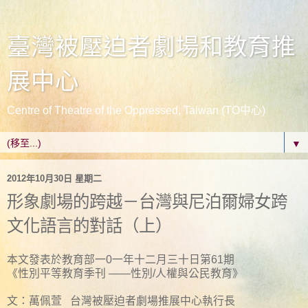
臺灣被壓迫者劇場和教育推
展中心
Centre of Theatre of the Oppressed, Taiwan (TO中心)
▼
2012年10月30日 星期二
形象劇場的跨越－台灣與尼泊爾婦女跨
文化語言的對話（上）
本文發表於教育部一0一年十二月三十日第61期
《性別平等教育季刊 ——性別/人權與公民教育》
文：萬佩萱 台灣被壓迫者劇場推展中心執行長