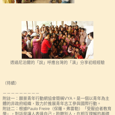
透過尼泊爾的「說」
呼應
台灣的「演」分享初經經驗
（待續）
－－－－－－－－－
附註一：願景青年行動網協會簡稱
VYA
。是一個以青年為主
體的非政府組織，致力於推展青年志工參與國際行動。
附註二：根據
Paulo Freire
（保羅。弗雷勒）「受壓迫者教育
學」，對話是讓人表達自己，聆聽別人，在相互理解的基礎