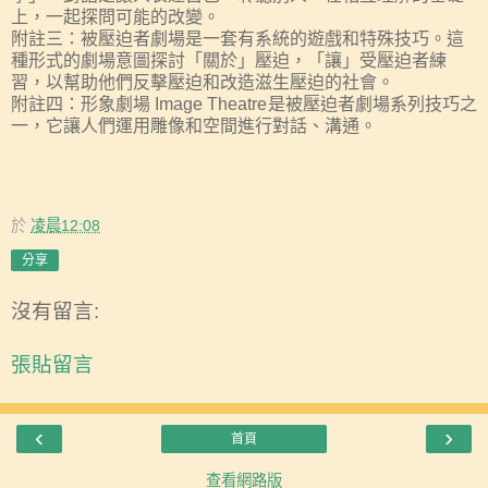
上，一起探問可能的改變。
附註三：被壓迫者劇場是一套有系統的遊戲和特殊技巧
。這
種形式的劇場意圖探討「關於」壓迫，「讓」受壓迫者練
習，以幫助他們反擊壓迫和改造滋生壓迫的社會。
附註四：
形象劇場
Image Theatre
是被壓迫者劇場系列技巧之
一，它讓人們運用雕像和空間進行對話、溝通。
於
凌晨12:08
分享
沒有留言:
張貼留言
‹
›
首頁
查看網路版