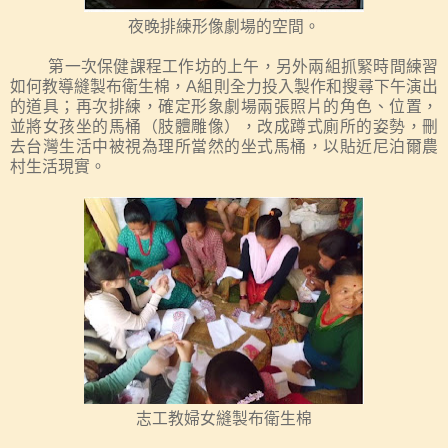
夜晚排練形像劇場的空間。
第一次保健課程工作坊的上午，另外兩組抓緊時間練習
如何教導縫製布衛生棉，
A
組則全力投入製作和搜尋下午演出
的道具；再次排練，確定形象劇場兩張照片的角色、位置，
並
將女孩坐的馬桶（肢體雕像），改成蹲式廁所的姿勢，刪
去台灣生活中被視為理所當然的坐式馬桶，以貼近尼泊爾農
村生活現實。
志工教婦女縫製布衛生棉