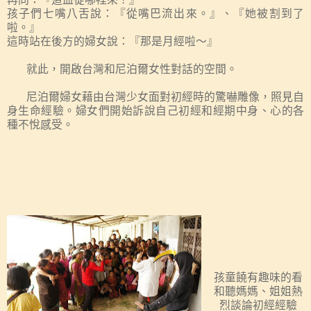
孩子們七嘴八舌說：『從嘴巴流出來。』、『她被割到了
啦。』
這時站在後方的婦女說：『那是月經啦～』
就此，開啟台灣和尼泊爾女性對話的空間。
尼泊爾婦女藉由台灣少女面對初經時的驚嚇雕像，照見自
身生命經驗。婦女們開始訴說自己初經和經期中身、心的各
種不悅感受。
孩童饒有趣味的看
和聽媽媽、姐姐熱
烈談論初經經驗