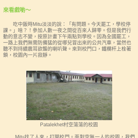
來看戲喲～
吃中飯時
Mitu
淡淡的說：「有問題。今天罷工，學校停
課。」
啥？！參加人數一夜之間從百來人歸零。但是我們行
動的意志不變，按原計畫下午
兩點到學校。
因為全國罷工，
一路上我們無需防備猛的從哪兒冒出來的公共汽車，當然也
聽不到持續震耳欲聾的喇叭聲。來到校門口，鐵欄杆上栓著
鎖，校園內一片寂靜。
Patalekhet
村
空蕩蕩的
校園
Mitu
找了人來，打開校門。面對空無一人的校園，我們