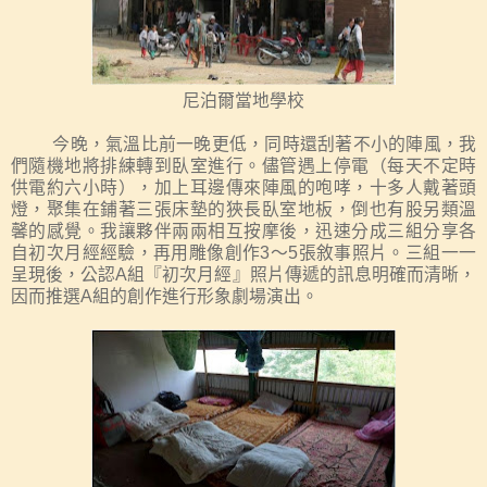
尼泊爾當地學校
今晚
，氣溫比前一晚更低，
同時
還刮著不小的陣風，我
們隨機地將排練轉到臥室進行。儘管遇上停電（每天不定時
供電約六小時），加上耳邊傳來陣風的咆哮，十多人戴著頭
燈，聚集在鋪著三張床墊的狹長臥室地板，倒也有股另類溫
馨的感覺。我讓夥伴兩兩相互按摩後，迅速分成三組分享各
自初次月經經驗，再用雕像創作
3
～
5
張敘事照片。三組一一
呈現後，公認
A
組『初次月經』照片傳遞的訊息明確而清晰，
因而推選
A
組
的
創作進行形象劇場演出。