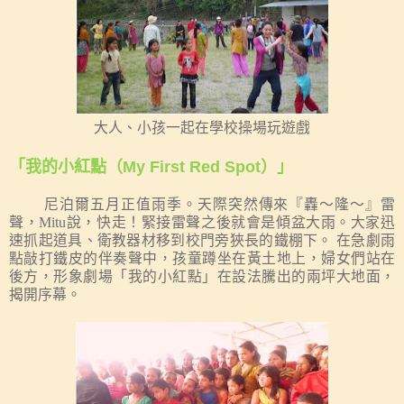
大人、小孩一起在學校操場玩遊戲
「我的小紅點（
My First Red Spot
）」
尼泊爾五月正值雨季。天際突然傳來『轟～隆～』
雷
聲，
Mitu
說，快走！緊接雷聲之後就會是傾盆大雨。
大家迅
速抓起道具、衛教器材移到校門旁狹長的鐵棚下。
在急劇雨
點敲打鐵皮的伴奏聲中，孩童蹲坐在黃土地上，婦女們站在
後方，形象劇場「我的小紅點」在設法騰出的兩坪大地面，
揭開序幕。