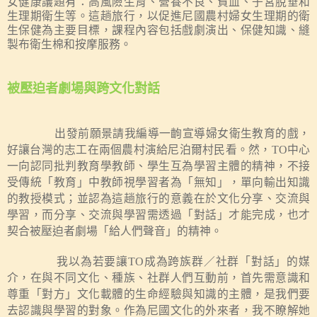
女健康議題有：高風險生育、營養不良、貧血、子宮脫垂和
生理期衛生等。這趟旅行，以促進尼國農村婦女生理期的衛
生保健為主要目標，課程內容包括戲劇演出、保健知識、縫
製布衛生棉和按摩服務。
被壓迫者劇場與跨文化對話
出發前願景請我編導一齣宣導婦女衛生教育的戲，
好讓台灣的志工在兩個
農
村演給尼泊爾村民看。然，
TO
中心
一向認同批判教育學教師、學生互為學習主體的精神，不接
受傳統「教育」中教師視學習者為「無知」，單向輸出知識
的教授模式；並認為這趟旅行的意義在於文化分享、交流與
學習，而分享、交流與學習需透過「對話」
才能完成，也才
契合被壓迫者劇場「給人們聲音」的精神。
我以為
若要讓
TO
成為跨族群／社群「對話」的媒
介，在與不同文化、種族、社群人們互動
前
，首先需意識
和
尊重「對方」文化載體的生命經驗與知識的主體，是我們要
去認識與學習的對象。作為尼國文化的外來者，我不瞭解她