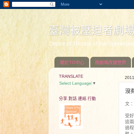
臺灣被壓迫者劇
Centre of Theatre of the Oppress
關於TO中心
用劇場改變世界
TRANSLATE
201
Select Language
▼
沒
分享.對話.連結.行動
文：
受好
這兩
過程
航。