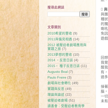
搜尋此網誌

與
與團
種狀
的獨
文章類別
嘶吼
免因
2010希望的豐收
(9)
遊戲
2011與偏見相遇
(14)
2012 被壓迫者劇場應用與
實踐之旅
(7)
2013夢想的豐收
(10)
回想
2014 ，反思日誌
(4)
我覺
2015， 種子反思日誌
(11)
醒我
Augusto Boal
(7)
有，
過多
Paulo Freire
(3)
劇場與社會轉化
(49)
接著
實踐與反思
(49)
腦，
理論與論述
(22)
一切
被壓迫者劇場
(51)
未有
讀書會：受壓迫者教育學