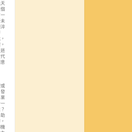
先天
某個
有一
所未
到淬
時
我，
裡，
入迷
取代
刻意
自
體或
、發
專業
力一
益？
多助
作，
調機