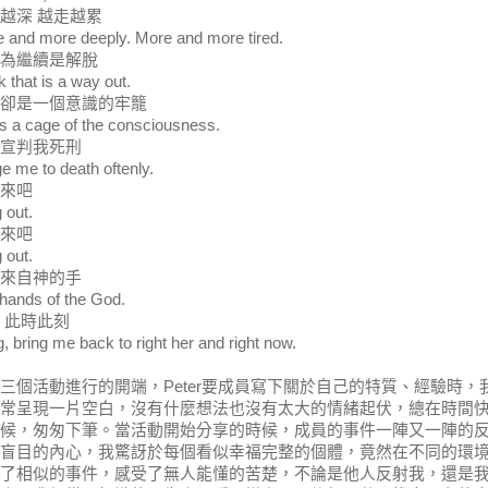
越深 越走越累
 and more deeply. More and more tired.
為繼續是解脫
k that is a way out.
卻是一個意識的牢籠
is a cage of the consciousness.
宣判我死刑
e me to death oftenly.
來吧
 out.
來吧
 out.
來自神的手
hands of the God.
 此時此刻
g, bring me back to right her and right now.
三個活動進行的開端，Peter要成員寫下關於自己的特質、經驗時，
常呈現一片空白，沒有什麼想法也沒有太大的情緒起伏，總在時間
候，匆匆下筆。當活動開始分享的時候，成員的事件一陣又一陣的
盲目的內心，我驚訝於每個看似幸福完整的個體，竟然在不同的環
了相似的事件，感受了無人能懂的苦楚，不論是他人反射我，還是