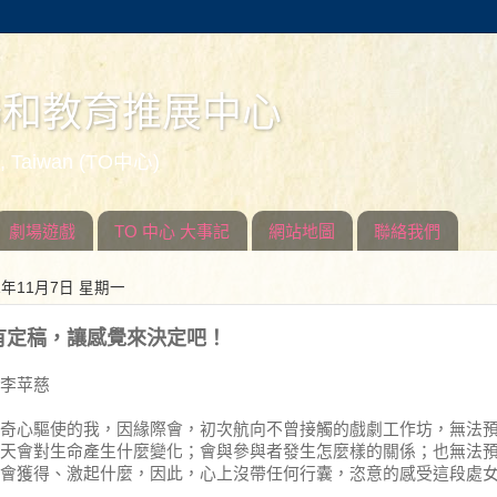
場和教育推展中心
ed, Taiwan (TO中心)
劇場遊戲
TO 中心 大事記
網站地圖
聯絡我們
1年11月7日 星期一
有定稿，讓感覺來決定吧！
李苹慈
奇心驅使的我，因緣際會，初次航向不曾接觸的戲劇工作坊，無法
天會對生命產生什麼變化；會與參與者發生怎麼樣的關係；也無法
會獲得、激起什麼，因此，心上沒帶任何行囊，恣意的感受這段處