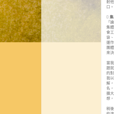
射他
口。
 
「論
集體
會工
容、
運作
團體
來決
當我
題就
的對
我以
解，
名，
擴大
想，
稍後
的演