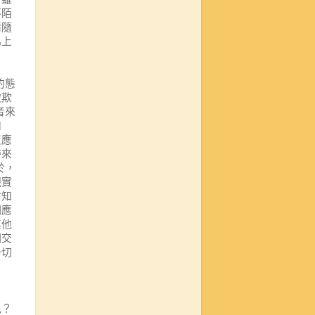
不陌
情隨
馬上
的態
被欺
者來
和
反應
帶來
於，
現實
會知
們應
其他
相交
一切
見？