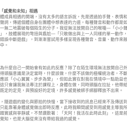
「感覺和未知」相遇
體成員相遇的開端，沒有太多的語言訴說，先是透過拍手聲、表情
聲詞，傳遞個體自身在團體中想表達的力道，每種聲音和動作都是
一無二地震破每個陌生的分子。我從無法放開自己的喉嚨—「小小
」，肢體展現的彆扭與尷尬—「只敢做出與上一人同樣的單一動作
錯誤中斷遊戲」，到漸漸嘗試用多樣呈現各種聲音、音量、動作來
中。
為什麼自己一開始會有如此的反應？除了在陌生環境無法放開自己
得頭腦意識是決定當時，什麼該做，什麼不該做的極權統治者，不
應該「小心翼翼、步步為營」，但如此實在對我在情境中一點助益
這只會讓我無法專注於課程上，身體在做，同時頭腦在拉扯，他帶
既定的定見，與預設好的定境，許多感覺被綁手綁腳釋放不出來。
，隨遊戲的變化與節拍的快慢，當下接收到的訊息已經來不及傳送
只能靠著身體感覺做出即時反應，此時我瞬間感受到用感覺主導我
踏實感與寧靜感，不禁讚歎著：「天阿！我活在此時此刻」，這是
覺知，也是大腦從來沒有帶給我過的感覺。