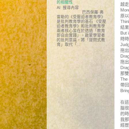
的相關性
越走
AI 搜尋內容
More
巴西保羅·弗
原以
雷勒的《受壓迫者教育學》
Thin
是批判教育學的基石 《受壓
迫者教育學》和批判教育學
結果
兩者核心皆在於透過「教育
But 
即自由實踐」，啟蒙學習者
時時
的批判意識，將「提問式教
Judg
育」取代「...
拖出
Drag
拖出
Drag
那雙
The 
帶回
Brin
在這
腦很
的時
我那
經歷