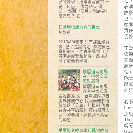
在「
己的發現，用筆書寫或畫 一
表達
篇『反思』 做為結束 儀
式。 然而『反思』到底是什
許多
麼意思？ 它...
己。
奪眶
在劇場相遇真實的自己
責任
劉馥慈
仍停
2015/8/4發布 只有那些能誠
實─甚至是無情地─檢驗自己
正當
真相的人，才會意識到自己
痛瞬
最深的感受和動機，然後才
悲慟
能了解他們星盤...
應當
被壓迫者劇場
命。
在台中大安溪
Pe
泰雅部落
敲醒
被壓迫者劇場
而有
在台中大安溪
泰雅部落 文／台灣被壓迫者
劇場推展中心 找回泰雅族傳
我 
統部落「分享」的機制 落實
I me
共食共享的精神 經由部落人
那恐
共同的參與，達到共享共做
The 
的理想 ...
轉阿
受壓迫者教育學和批判教育
Go a