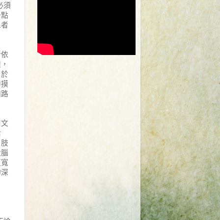
必須
一點
二者
斷依
誰，
，於
中摸
知路
用文
活
、肢
大腦
更寬
的深