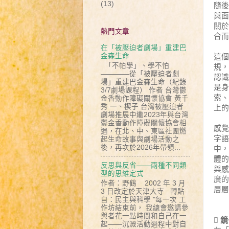
(13)
隨後
與面
關於
熱門文章
合而
在「被壓迫者劇場」重建巴
金森生命
這個
「不帕學」、學不怕
規，
————從「被壓迫者劇
認識
場」重建巴金森生命（紀錄
是身
3/7劇場課程） 作者 台灣鬱
索、
金香動作障礙關懷協會 黃千
秀 一、楔子 台灣被壓迫者
上的
劇場推展中繼2023年與台灣
鬱金香動作障礙關懷協會相
感覺
遇，在北、中、東區社團燃
字語
起生命故事與劇場活動之
後，再次於2026年帶領...
中，
體的
反思與反省——兩種不同類
與感
型的思維定式
廣的
作者：野鶴 2002 年 3 月
層層
3 日改定於天津大寺 轉貼
自：民主與科學 "每一次 工
作坊結束前， 我總會邀請參
與者花一點時間和自己在一
 
起——沉澱活動過程中對自