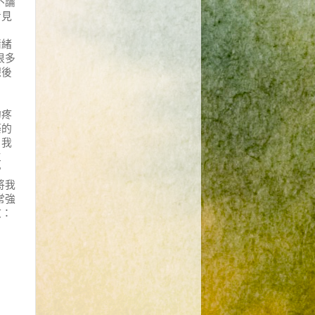
不論
看見
自
情緒
很多
課後
的疼
築的
，我
生
當
將我
常強
文：