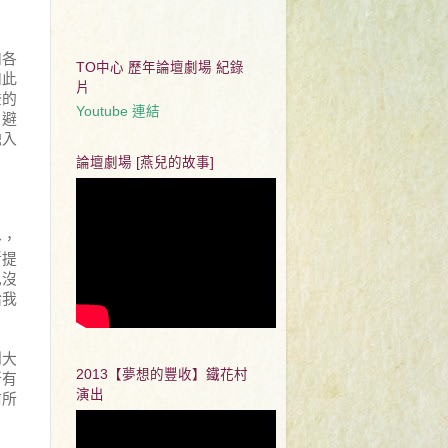
和各
TO中心 歷年論壇劇場 紀錄
如此
片
聲的
Youtube 連結
，避
融入
論壇劇場 [燕兒的故事]
外，
斷提
也沒
給我
到大
2013【夢想的豐收】鐵花村
所有
演出
前所