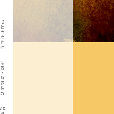
出
形成
，社
動內
實際
工作
他們
些議
迫者
樣，
與無
的罪
往往
不敢
演者
，雖