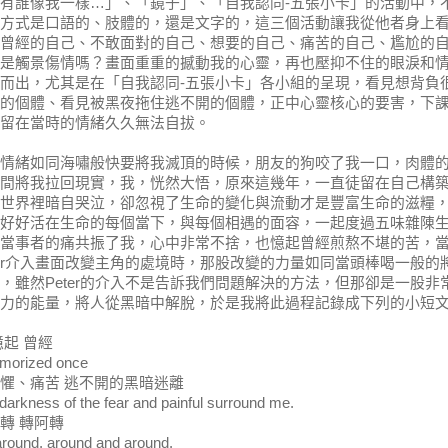
有誰像我一樣…」、「鏡子」、「自我認同-五張小卡」的活動中，
方式是口語的、肢體的，還是文字的，這三個活動讓我從他者身上
曾經的自己、不敢面對的自己、想要的自己、痛苦的自己、尷尬的
是觸景傷情嗎？畫面重重的撼動我的心靈，再也壓抑不住的眼淚和
而出，尤其是在「自我認同-五張小卡」各小組的呈現，看見想背負
的個體、看見被黑夜拖住逃不開的個體，正中心靈核心的要害，下
留在當時的情緒久久無法自拔。
情緒如同海嘯般快要將我滅頂的時候，朋友的狗咬了我一口，肉體
間將我拉回現實，我，恍然大悟，原來這幾年，一直徒留在自己構
世界裡暗自哭泣，卻忽視了生命的變化與流動才是豐富生命的滋糧
好好活在生命的每個當下，與每個相遇的面容，一起度過五味雜陳
當事者的痛共振了我，心中非常不捨，也憶起曾經煎熬不堪的苦，
ter介入畫面改變主角的處境時，那股改變的力量如同當頭棒喝一般的
，雖然Peter的介入不是告訴我們問題解決的方法，但那卻是一股非
力的能量，將人從黑暗中解脫，於是我將此過程記錄成下列的小短
憶起 曾經
morized once
懼、痛苦 逃不開的黑暗迷離
darkness of the fear and painful surround me.
轉 轉阿轉
round, around and around.