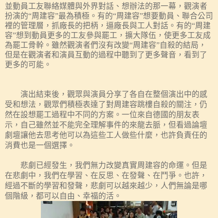
並動員工友聯絡媒體與外界對話、想辦法
的
那一幕，
觀演者
扮演的“周建容”最為積極。有的“周建容”想要動員、聯合公司
裡的管理層，抓廠長的把柄，逼廠長與工人對話。有的“周建
容”想到動員更多的工友參與罷工，擴大隊伍，使更多工友成
為罷工骨幹。雖然
觀演者
們沒有改變“周建容”自殺的結局，
但是
在觀演者
和演員互動的過程中聽到了更多聲音，看到了
更多的可能。
演出結束後，觀眾與演員分享了各自在整個演出中的感
受和想法，觀眾們積極表達了對周建容跳樓自殺的關注，仍
然在設想罷工過程中不同的方案。一位來自德國的朋友表
示，自己雖然並不能完全理解事件的來龍去脈，但看過論壇
劇壇讓他去思考他可以為這些工人做些什麼，也許負責任的
消費也是一個選擇。
悲劇已經發生，我們無力改變真實周建容的命運。但是
在悲劇中，我們在學習、在反思、在發聲、在鬥爭。也許，
經過不斷的學習和發聲，悲劇可以越來越少，人們無論是哪
個階級，都可以自由、幸福的活。