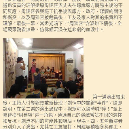
通過演員的理解還原周建容與丈夫在聽說廠方將易主後的不
同反
、周建容參與罷工抗爭後與廠方、政府、媒體的關係
應
和衝突，以及周建容被裁員後，工友及家人對其的指責和不
理解。最後一幕，當燈光暗下，“周建容”含淚跳下樓後，全
場觀眾鴉雀無聲，仿佛都沉浸在這悲劇的血淚中。
第一遍
演出結束
後，主持人引導觀眾重新梳理了劇情中的關鍵“事件”。隨即
，在第二遍的演出過程中，觀眾可以隨時喊“停！”並上
說明
臺替換“周建容”這一角色，通過自己的演繹嘗試不同的選擇
和反抗，創造不同的可能性和結局。
現場，四、五名
觀演者
分別
介入
了演出，尤其在工友被打，周建容積極參與罷工，