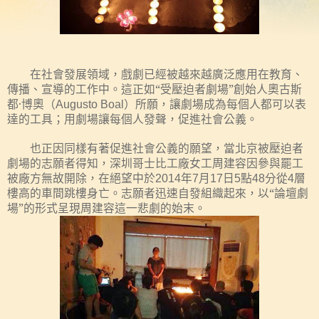
在社會發展領域，戲劇已經被越來越廣泛應用在教育、
傳播、宣導的工作中。這正如“受壓迫者劇場”創始人奧古斯
都
·
所願，讓劇場成為每個人都可以表
博奧（
Augusto Boal
）
達的工具；用劇場讓每個人發聲，促進社會公義。
也正因同樣有著促進社會公義的願望，當北京被壓迫者
劇場的志願者得知，深圳哥士比工廠女工周建容因參與罷工
被廠方無故開除，在絕望中於
年
月
日
點
分從
層
2014
7
17
5
48
4
樓高的車間跳樓身亡。志願者迅速自發組織起來，以“論壇劇
場”的形式呈現周建容這一悲劇的始末。