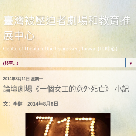
臺灣被壓迫者劇場和教育推
展中心
Centre of Theatre of the Oppressed, Taiwan (TO中心)
▼
2014年8月11日 星期一
論壇劇場《一個女工的意外死亡》 小記
文：李健
2014
年
8
月
8
日