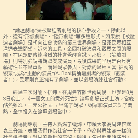
“論壇劇場”是被壓迫者劇場的
核心手段之
一，除此以
外，還有“形像劇場”、“隱
形
劇場”等多種形式。如果說
【
被壓
迫者劇場
】
是朝向社會改造的第三世界劇場，是讓民眾相互
溝通表達願望、訴求的工具，企圖打破演員和觀眾之間的隔
閡，在民眾間傳達強烈的社會覺醒意識。那麼，【論壇劇
場】則特別強調將觀眾變成演員，最後成果的呈現是否具有
藝術性並不是重點，而是觀眾參與、對話的過程。當“被動的
觀眾”成為“主動的演員”
(A. Boal
稱論壇劇場的觀眾『觀演
者』
)
，民眾則真正擁有了劇場，並以劇場演練社會行動。
經過三次討論、排練。在周建容離世兩周後，也就是
月
8
日晚上，《一個女工的意外死亡》論壇劇場正式上演。當晚
3
酷熱難忍，一元公社
坐滿了觀眾，觀眾和演員忘記了悶
（註一）
熱，全情投入在論壇劇場當中。
劇場開始前，主持人點燃了蠟燭，帶領大家為周建容默
哀三分鐘，表達我們作為社會一份子，作為與周建容一樣的
社會建造者
對周的逝世的哀悼。隨後，演員們開始演出，
，