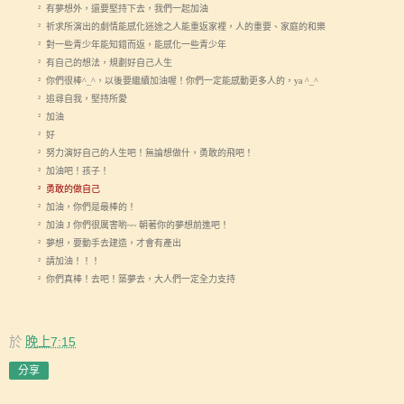
有夢想外，還要堅持下去，我們一起加油
²
祈求所演出的劇情能感化迷途之人能重返家裡，人的重要、家庭的和樂
²
對一些青少年能知錯而返，能感化一些青少年
²
有自己的想法，規劃好自己人生
²
你們很棒
，以後要繼續加油喔！你們一定能感動更多人的，
²
^_^
ya ^_^
追尋自我，堅持所愛
²
加油
²
好
²
努力演好自己的人生吧！無論想做什，勇敢的飛吧！
²
加油吧！孩子！
²
勇敢的做自己
²
加油，你們是最棒的！
²
加油
你們很厲害喲
朝著你的夢想前進吧！
²
J
~~
夢想，要動手去建造，才會有產出
²
請加油！！！
²
你們真棒！去吧！築夢去，大人們一定全力支持
²
於
晚上7:15
分享