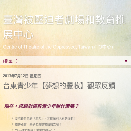
臺灣被壓迫者劇場和教育推
展中心
Centre of Theatre of the Oppressed, Taiwan (TO中心)
▼
2013年7月12日 星期五
台東青少年【夢想的豐收】觀眾反饋
現在
想對這群青少年說什麼嗎？
，您
要培養自己的「能力」，才能讓別人看到你們！
²
逐夢踏實，孩子們勇敢地踏出去吧！
²
你們好棒！愛你們喲
²
YA~~
~~^_^