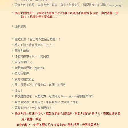
現實也許不容易，未來也會一直來一直來！無論如何，請記得今日的感動，
！
²
keep going
謝謝你們的演出，讓我知道原來小朋友的
內容是不能跟家長說的。你們很棒，加
²
FB
油！！祝福你們美夢成真！！
追夢最美
²
努力加油
！自己的人生自己把握！！
²
努力加油！會有美好的一天！！
²
夢想向前衝
²
你們的夢想可以一一的完成
²
表現的很好
²
=)
你們演的很棒，
²
good =)
表現的很好
²
我的女朋友很正
²
是一個很有活力的青少年，有個人的個性
²
加油！
²
夢想雖然很遠，只要努力一定做得到
都蘭國中
²
Never give up
802
要堅信夢想一定會成功，年輕真好
太可愛了你們
²
^^
勇敢追夢吧！一定會實現的！！
²
我想你們一定練習很久，聽到你們的心聲很好，看到你們的青春活力，帶來很好的表
²
演，更棒。希望
追夢的路上，你們不要忘記今日曾有的力量和相互，我們共同努力