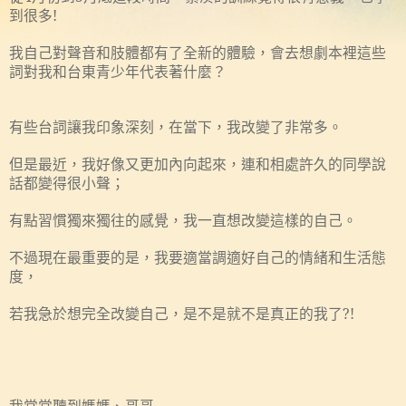
到很多
!
聲音和肢體都有了全新的體驗，會去想
我自己對
劇本裡這些
詞對我和台東青少年代表著什麼
？
有些
詞
我印象
，在
下，我改變了非常多
台
讓
深刻
當
。
好像又更加內向起來，連和相處許久的同學說
但是最近，我
話都變得很小聲
；
有點習慣獨來獨往的感覺，
我一直想改變這樣的自己
。
不過現在最重要的是，
要適當調適好自己的情緒和生活態
我
度
，
若我急於想完全改變自己，是不是就不是真正的我了
?!
媽媽、哥哥