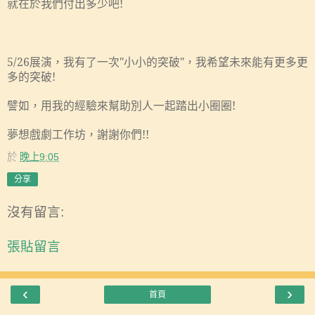
就在於我們付出多少吧
!
5/26
展演，我有
一次
"
小小的突破
"
，我希望未來能有更多更
了
多的突破
!
用我的經驗來幫助別人一起踏出小圈圈
!
譬如，
夢想戲劇工作坊，謝謝你們
!!
於
晚上9:05
分享
沒有留言:
張貼留言
‹
›
首頁