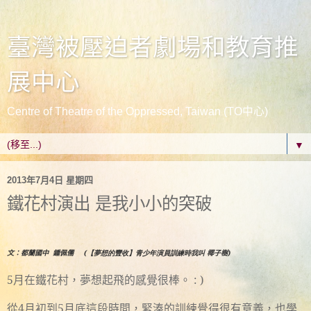
臺灣被壓迫者劇場和教育推
展中心
Centre of Theatre of the Oppressed, Taiwan (TO中心)
▼
2013年7月4日 星期四
鐵花村演出 是我小小的突破
文：都蘭國中 鍾佩儒
(【夢想的豐收】青少年演員訓練時我叫
椰子樹
)
5
在鐵花村，夢想起飛的感覺很棒
:
)
月
。
4
5
這段時間，緊湊的訓練覺得很有意義，也學
從
月初到
月底