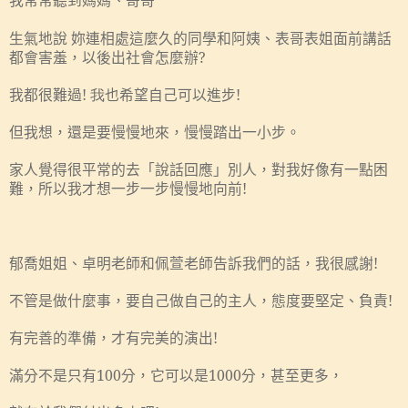
我常常聽到
生氣地說 妳連相處這麼久的同學和阿姨、表哥表姐面前講話
都會害羞，以後出社會怎麼辦
?
都很難過
! 我
也希望自己可以進步
!
我
但我想，
要慢慢地來
踏出一小步
還是
，慢慢
。
家人覺得很平常的去「說話回應」別人，對我好像有一點困
難，所以我才想一步一步
向前
!
慢慢地
郁喬姐姐、卓明老師和佩萱老師告訴我們的話，我很感謝
!
不管是做什麼事，要自己做自己的主人，態度要堅定、負責
!
有完善的準備，才有完美的演出
!
滿分不是只有
100
分，它可以是
1000
分，甚至更多，