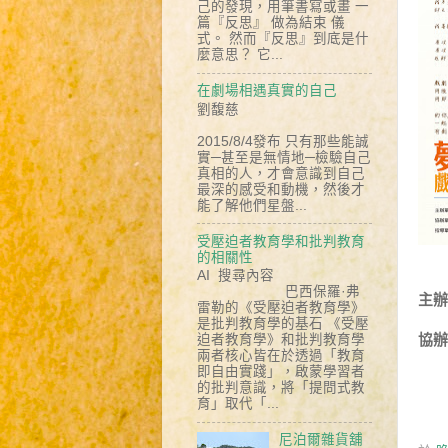
己的發現，用筆書寫或畫 一
篇『反思』 做為結束 儀
式。 然而『反思』到底是什
麼意思？ 它...
在劇場相遇真實的自己
劉馥慈
2015/8/4發布 只有那些能誠
實─甚至是無情地─檢驗自己
真相的人，才會意識到自己
最深的感受和動機，然後才
能了解他們星盤...
受壓迫者教育學和批判教育
的相關性
AI 搜尋內容
巴西保羅·弗
主
雷勒的《受壓迫者教育學》
是批判教育學的基石 《受壓
協
迫者教育學》和批判教育學
兩者核心皆在於透過「教育
即自由實踐」，啟蒙學習者
國
的批判意識，將「提問式教
育」取代「...
尼泊爾雜貨舖