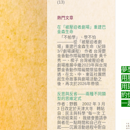
(13)
熱門文章
在「被壓迫者劇場」重建巴
金森生命
「不帕學」、學不怕
————從「被壓迫者劇
場」重建巴金森生命（紀錄
3/7劇場課程） 作者 台灣鬱
金香動作障礙關懷協會 黃千
秀 一、楔子 台灣被壓迫者
劇場推展中繼2023年與台灣
夢
鬱金香動作障礙關懷協會相
遇，在北、中、東區社團燃
用
起生命故事與劇場活動之
後，再次於2026年帶領...
用
約
反思與反省——兩種不同類
型的思維定式
一
作者：野鶴 2002 年 3 月
3 日改定於天津大寺 轉貼
自：民主與科學 "每一次 工
作坊結束前， 我總會邀請參
與者花一點時間和自己在一
起——沉澱活動過程中對自