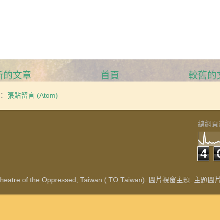
新的文章
首頁
較舊的
：
張貼留言 (Atom)
總網頁
4
re of the Oppressed, Taiwan ( TO Taiwan). 圖片視窗主題. 主