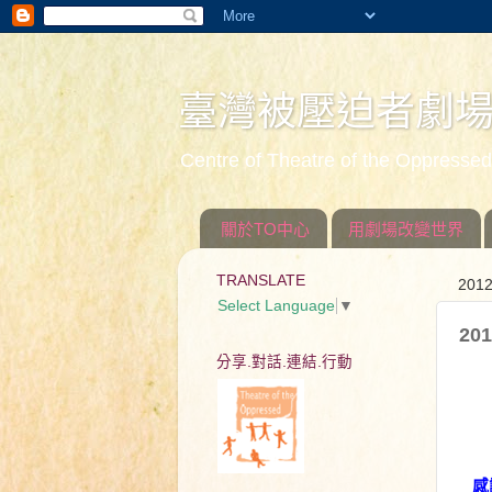
臺灣被壓迫者劇
Centre of Theatre of the Oppress
關於TO中心
用劇場改變世界
TRANSLATE
201
Select Language
▼
2
分享.對話.連結.行動