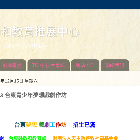
場和教育推展中心
ed, Taiwan (TO中心)
劇場遊戲
TO 中心 大事記
網站地圖
聯絡我們
2年12月15日 星期六
013 台東青少年夢想戲劇作坊
戲
劇
工
作
坊
台東
夢想
招生已滿
感謝
台東縣政府教育處
財團法人天主教善牧社福基金會