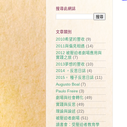
搜尋此網誌
文章類別
2010希望的豐收
(9)
公
2011與偏見相遇
(14)
夢
2012 被壓迫者劇場應用與
1
實踐之旅
(7)
2013夢想的豐收
(10)
1
2014 ，反思日誌
(4)
1
2015， 種子反思日誌
(11)
1
Augusto Boal
(7)
Paulo Freire
(3)
請
劇場與社會轉化
(49)
實踐與反思
(49)
理論與論述
(22)
被壓迫者劇場
(51)
讀書會：受壓迫者教育學