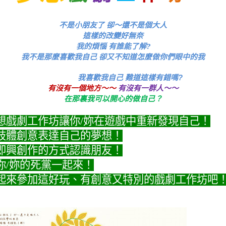
不是小朋友了
卻～還不是個大人
這樣的改變好無奈
我的煩惱 有誰能了解
?
我不是那麼喜歡我自己 卻又不知道怎麼做你們眼中的我
我喜歡我自己
難道
這樣有錯嗎
?
有沒有一個地方～～
有沒有一群人～～
在那裏我可以開心的做自己？
想戲劇工作坊讓你
/
妳在遊戲中重新發現自己！
肢體創意表達自己的夢想！
即興創作的方式認識朋友！
你
/
妳的死黨一起來！
起來參加這好玩、有創意又特別的戲劇工作坊吧