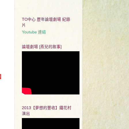
TO中心 歷年論壇劇場 紀錄
片
Youtube 連結
論壇劇場 [燕兒的故事]
園
2013【夢想的豐收】鐵花村
演出