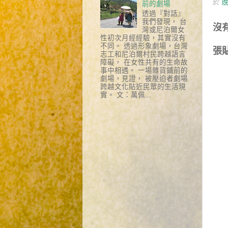
於
晚
前的劇場
透過『對話』
我們發現， 台
沒
灣或尼泊爾女
性初次月經經驗，其實沒有
不同。 透過形象劇場，台灣
張
志工和尼泊爾村民跨越語言
障礙， 在女性共有的生命故
事中相遇。 一場雜貨鋪前的
劇場，見證， 被壓迫者劇場
跨越文化貼近民眾的生活現
實。 文：萬佩...