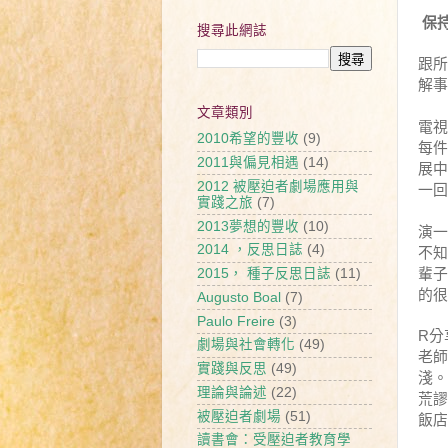
保
搜尋此網誌
跟
解事
文章類別
電
2010希望的豐收
(9)
每
2011與偏見相遇
(14)
展
一回
2012 被壓迫者劇場應用與
實踐之旅
(7)
2013夢想的豐收
(10)
演
不
2014 ，反思日誌
(4)
輩
2015， 種子反思日誌
(11)
的很
Augusto Boal
(7)
Paulo Freire
(3)
分
R
劇場與社會轉化
(49)
老
實踐與反思
(49)
淺
理論與論述
(22)
荒
飯店
被壓迫者劇場
(51)
讀書會：受壓迫者教育學