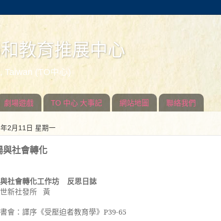
場和教育推展中心
ed, Taiwan (TO中心)
劇場遊戲
TO 中心 大事記
網站地圖
聯絡我們
3年2月11日 星期一
場與社會轉化
與社會轉化工作坊
反思
日誌
：世新社發所 黃
書會：譯序
《受壓迫者教育學》P39-65