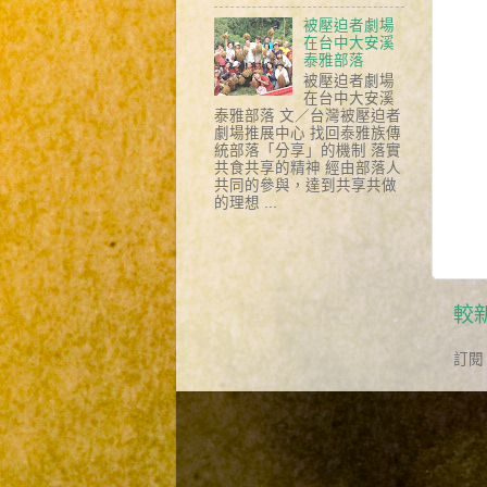
被壓迫者劇場
在台中大安溪
泰雅部落
被壓迫者劇場
在台中大安溪
泰雅部落 文／台灣被壓迫者
劇場推展中心 找回泰雅族傳
統部落「分享」的機制 落實
共食共享的精神 經由部落人
共同的參與，達到共享共做
的理想 ...
較
訂閱