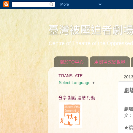
臺灣被壓迫者劇
Centre of Theatre of the Oppress
關於TO中心
用劇場改變世界
TRANSLATE
201
Select Language
▼
劇
分享.對話.連結.行動
劇場
文
★讀