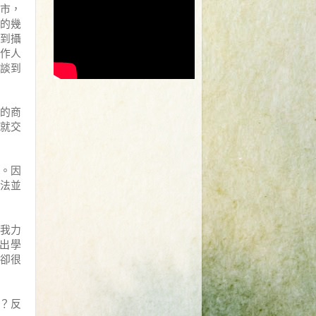
市，
的幾
到攝
作人
談到
的商
就交
。因
法並
我力
出學
很
卻
。
？反