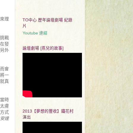
來理
TO中心 歷年論壇劇場 紀錄
片
Youtube 連結
挑戰
在發
論壇劇場 [燕兒的故事]
另外
而會
將一
就真
當時
太膚
方式
2013【夢想的豐收】鐵花村
演出
安達