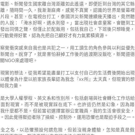
電影、新聞發生國家離台灣距離如此遙遠
近到台灣
其它縣
而
，即便
的
距離，隨時間一久，我漸漸麻痺，感覺不真實，認識的世界是螢幕裡
鐘片段。甚至，在電視台打工，泰國洪災新聞連續幾天播出，竟然聽
組的人說：「淹水好
，遇水則發。」當出現社會虐童案，會聽到工
啊
們發出同情之聲，但僅止於配飯用，包括我
，下班後只想睡覺，
自己
行動覺得好累，
先把自己顧好才有力氣累積資源。
認為
地察覺衝突感來自我也是共犯之一，用工讀生的角色參與以利益優先
性新聞台。說穿了，就是害怕辭掉工作後的過渡期沒飯吃，新聞道德
關
來處理吧。
NGO
此現實的想法，從我希望能盡量打工以支付自己的生活費後開始出現
可以體會為什麼以前家族長輩認為我念
所
太天真，但現實的想
『
xx
』
給我力量。
而是大學人權學程、英文系和性別所，包括劇場與社會轉化工作坊給
去面對現實，而不是被現實踩在底下。也許這
是幻象，因為踏
仍然
，我什麼都不是。但若當初選擇當辦公室職員，我的生活會很安全，
。因此覺得壓迫者除了操縱、控制外，運用恐懼也是壓迫手段之一
安全之名，以恐懼預設何謂危險，但若沒親身體驗，怎知是真是假