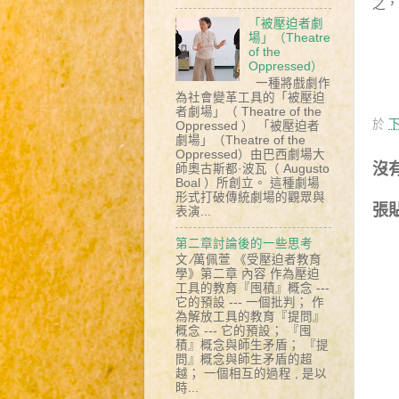
之，
「被壓迫者劇
場」（Theatre
of the
Oppressed）
一種將戲劇作
為社會變革工具的「被壓迫
者劇場」（ Theatre of the
於
下
Oppressed ） 「被壓迫者
劇場」（Theatre of the
Oppressed）由巴西劇場大
沒
師奧古斯都·波瓦（ Augusto
Boal ）所創立。 這種劇場
形式打破傳統劇場的觀眾與
張
表演...
第二章討論後的一些思考
文 ∕萬佩萱 《受壓迫者教育
學》第二章 內容 作為壓迫
工具的教育『囤積』概念 ---
它的預設 --- 一個批判； 作
為解放工具的教育『提問』
概念 --- 它的預設； 『囤
積』概念與師生矛盾； 『提
問』概念與師生矛盾的超
越； 一個相互的過程 , 是以
時...