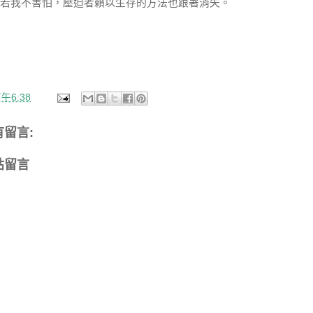
若我不害怕，壓迫者賴以生存的方法也跟著消失。
午6:38
有留言:
貼留言