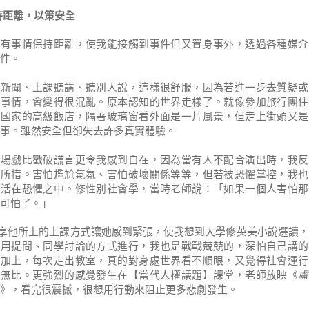
持距離，以策安全
所有事情保持距離，使我能接觸到事件但又置身事外，透過各種媒介
件。
視新聞、上課聽講、聽別人說，這樣很舒服，因為若進一步去質疑或
件事情，會變得很混亂。原本認知的世界走樣了。就像參加旅行團住
中國家的高級飯店，隔著玻璃窗看外面是一片風景，但走上街頭又是
事。雖然安全但卻失去許多真實體驗。
一場戲比戳破謊言更令我感到自在，因為當有人不配合演出時，我反
知所措。害怕尷尬氣氛、害怕破壞關係等等，但若被恐懼掌控，我也
子活在恐懼之中。修性別社會學，當時老師說：「如果一個人害怕那
可怕了。」
享他所
上課方式讓她感到緊張，使我想到大學修英美小說選讀，
上的
師用提問、同學討論的方式進行，我也是戰戰兢兢的，深怕自己講的
。加上，每次走出教室，真的對身處世界看不順眼，又覺得社會運行
謬無比。更強烈的感覺發生在
當代人權議題
，老師放映《
盧
【
】課堂
》，看完很震撼，很想用行動來阻止更多悲劇發生。