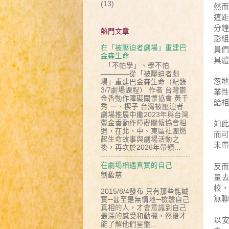
(13)
然
這
分
熱門文章
影
員
在「被壓迫者劇場」重建巴
金森生命
具體
「不帕學」、學不怕
————從「被壓迫者劇
忽
場」重建巴金森生命（紀錄
業
3/7劇場課程） 作者 台灣鬱
金香動作障礙關懷協會 黃千
給相
秀 一、楔子 台灣被壓迫者
劇場推展中繼2023年與台灣
如
鬱金香動作障礙關懷協會相
遇，在北、中、東區社團燃
而
起生命故事與劇場活動之
未帶
後，再次於2026年帶領...
反
在劇場相遇真實的自己
劉馥慈
量
校
2015/8/4發布 只有那些能誠
無聊
實─甚至是無情地─檢驗自己
真相的人，才會意識到自己
最深的感受和動機，然後才
以
能了解他們星盤...