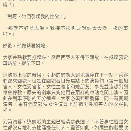
哦？」
「對阿，她們引起我的性欲。」
「那就不好意思啦。我接下來也要對你太太做一樣的事
啦。」
然後，他做勢要摸她。
大家差點就要打起來。突尼西亞人不得不藉故，在抵達預定
車站前，提早下車。
這齣戲上演的時候，引起的騷動大到地鐵停在下一站，乘客
們都來圍觀。但是在圍觀者目光焦點下的演員們（第一個加
害人、女性受害者、女性主義者和她朋友）事先並沒想到列
車會停駛，原先的劇本只夠他們在預訂的車站之間上演。因
此在列車停駛的五分鐘裡，大家必須即興發揮，同一時間觀
演者／乘客們又鼓催女性演員上前把男性加害人的衣服扒
光。
到第四幕，這齣戲的主題已經清楚表達了：不管男性還是女
性都沒有權利去性騷擾任何人。盡管如此，如果這齣戲要改