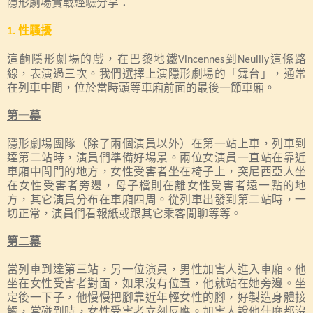
隱形劇場實戰經驗分享：
性騷擾
1.
這齣隱形劇場的戲，在巴黎地鐵
到
這條路
Vincennes
Neuilly
線，表演過三次。我們選擇上演隱形劇場的「舞台」，通常
在列車中間，位於當時頭等車廂前面的最後一節車廂。
第一幕
隱形劇場團隊（除了兩個演員以外）在第一站上車，列車到
達第二站時，演員們準備好場景。兩位女演員一直站在靠近
車廂中間門的地方，女性受害者坐在椅子上，突尼西亞人坐
在女性受害者旁邊，母子檔則在離女性受害者遠一點的地
方，其它演員分布在車廂四周。從列車出發到第二站時，一
切正常，演員們看報紙或跟其它乘客閒聊等等。
第二幕
當列車到達第三站，另一位演員，男性加害人進入車廂。他
坐在女性受害者對面，如果沒有位置，他就站在她旁邊。坐
定後一下子，他慢慢把腳靠近年輕女性的腳，好製造身體接
觸，當碰到時，女性受害者立刻反應。加害人說他什麼都沒