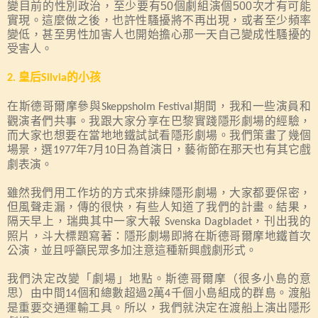
變目前的性別政治，至少要有
50
個劇組演個
500
次才有可能
實現。這麼做之後，也許性騷擾將不再出現，或者至少頻率
變低，甚至男性加害人也開始擔心那一天自己變成性騷擾的
受害人。
皇后
的小孩
2.
Silvia
在斯德哥爾摩參與
期間，我和一些演員和
Skeppsholm Festival
觀演者們共事。我跟大家分享在巴黎實踐隱形劇場的經驗，
而大家也想要在當地地鐵試試看隱形劇場。我們策畫了幾個
場景，選
年
月
日為首演日，藝術節在那天也有其它戲
1977
7
10
劇表演。
雖然我們用工作坊的方式來排練隱形劇場，大家都要保密，
但風聲走漏，傳的很快，有些人知道了我們的計畫。結果，
隔天早上，瑞典其中一家大報
，刊出我的
Svenska Dagbladet
照片，斗大標題寫著：隱形劇場即將在斯德哥爾摩地鐵首次
公演，並且呼籲民眾多加注意這種新興戲劇形式。
我們決定改變「劇場」地點。斯德哥爾摩（很多小島的意
思）由中間
個和總數超過
萬
千個小島組成的群島。渡船
14
2
4
是重要交通運輸工具。所以，我們就決定在渡船上演出隱形