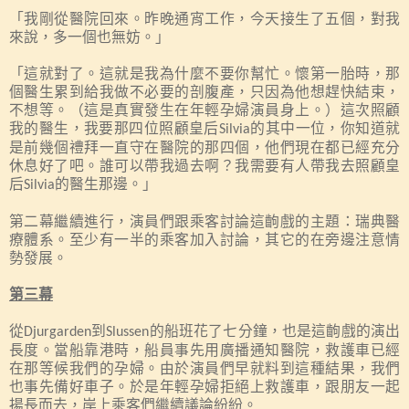
「我剛從醫院回來。昨晚通宵工作，今天接生了五個，對我
來說，多一個也無妨。」
「這就對了。這就是我為什麼不要你幫忙。懷第一胎時，那
個醫生累到給我做不必要的剖腹產，只因為他想趕快結束，
不想等。（這是真實發生在年輕孕婦演員身上。）這次照顧
我的醫生，我要那四位照顧皇后
的其中一位，你知道就
Silvia
是前幾個禮拜一直守在醫院的那四個，他們現在都已經充分
休息好了吧。誰可以帶我過去啊？我需要有人帶我去照顧皇
后
的醫生那邊。」
Silvia
第二幕繼續進行，演員們跟乘客討論這齣戲的主題：瑞典醫
療體系。至少有一半的乘客加入討論，其它的在旁邊注意情
勢發展。
第三幕
從
到
的船班花了七分鐘，也是這齣戲的演出
Djurgarden
Slussen
長度。當船靠港時，船員事先用廣播通知醫院，救護車已經
在那等候我們的孕婦。由於演員們早就料到這種結果，我們
也事先備好車子。於是年輕孕婦拒絕上救護車，跟朋友一起
揚長而去，岸上乘客們繼續議論紛紛。