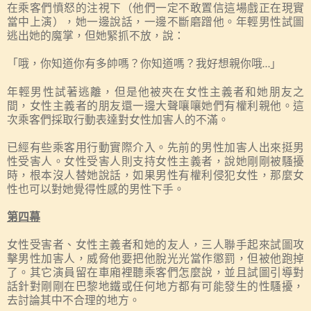
在乘客們憤怒的注視下（他們一定不敢置信這場戲正在現實
當中上演），她一邊說話，一邊不斷磨蹭他。年輕男性試圖
逃出她的魔掌，但她緊抓不放，說：
「哦，
你
知道你有多帥嗎？
你
知道嗎？我好想親
你
哦
」
…
年輕男性試著逃離，但是他被夾在女性主義者和她朋友之
間，女性主義者的朋友還一邊大聲嚷嚷她們有權利親他。這
次乘客們採取行動表達對女性加害人的不滿。
已經有些乘客用行動實際介入。先前的男性加害人出來挺男
性受害人。女性受害人則支持女性主義者，說她剛剛被騷擾
時，根本沒人替她說話，如果男性有權利侵犯女性，那麼女
性也可以對她覺得性感的男性下手。
第四幕
女性受害者、女性主義者和她的友人，三人聯手起來試圖攻
擊男性加害人，威脅他要把他脫光光當作懲罰，但被他跑掉
了。其它演員留在車廂裡聽乘客們怎麼說，並且試圖引導對
話針對剛剛在巴黎地鐵或任何地方都有可能發生的性騷擾，
去討論其中不合理的地方。