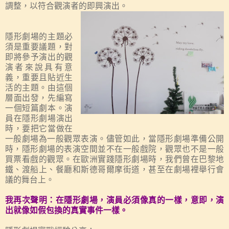
調整，以符合觀演者的即興演出。
隱形劇場的主題必
須是重要議題，對
即將參予演出的觀
演者來說具有意
義，重要且貼近生
活的主題。由這個
層面出發，先編寫
一個短篇劇本。演
員在隱形劇場演出
時，要把
它
當做在
一般劇場為一般觀眾表演。儘管如此，當隱形劇場準備公開
時，隱形劇場的表演空間並不在一般戲院，觀眾也不是一般
買票看戲的觀眾。在歐洲實踐隱形劇場時，我們曾在巴黎地
鐵、渡船上、餐廳和斯德哥爾摩街道，甚至在劇場裡舉行會
議的舞台上。
我再次聲明：在隱形劇場，演員必須像真的一樣，意即，演
出就像如假包換的真實事件一樣。