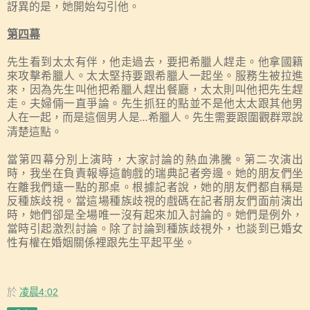
訝異的是，她開始勾引他。
第四幕
先生看到太太有伴，他走過去，要把希臘人趕走。他拿國籍
來攻擊希臘人。太太堅持要跟希臘人一起坐。服務生被拉進
來，因為先生叫他把希臘人趕出餐廳，太太則叫他把先生趕
走。夫婦倆一直爭論。先生抓狂的點並不是他太太跟其他男
人在一起，而是這個男人是
希臘人。先生需要跟圍觀群眾說
…
清楚這點。
當第四幕分別上演時，大家討論的熱血沸騰。第二次演出
時，我坐在負責報導這齣戲的瑞典記者旁邊。她的朋友們坐
在離我們遠一點的那桌。根據記者說，她的朋友們都自稱是
反種族歧視。當這場種族歧視的戲碼在記者朋友們面前演出
時，她們卻是全場唯一沒有起來加入討論的。她們是例外，
當時引起激烈討論。除了討論到種族歧視外，也談到已婚女
性有權在婚姻關係裡跟先生平起平坐。
於
凌晨4:02