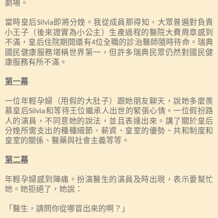
劇場。
當時皇后
即將分娩。我從成員那得知，大眾普遍對負責
Silvia
小王子（後來證實為小公主）生產過程的醫院大費周章感到
不滿，皇后住院期間還有
位全職的診治醫師隨時待命。瑞典
4
國民健康服務堪稱世界第一，但許多瑞典民眾仍然對國民健
康服務有所不滿。
第一幕
一位年輕孕婦（用假的大肚子）跟她朋友聊天，說她多麼羨
慕皇后
和等待王位繼承人出世的緊張心情。一位假扮路
Silvia
人的演員，不同意她的說法，並且表達出來。講了關於皇后
分娩所需支出的種種細節、薪資、皇室的優勢、共和制度和
皇室的關係、醫藥與社會主義等等。
第二幕
年輕孕婦感到陣痛。扮演醫生的演員及時出現，表示要幫忙
她。她拒絕了，她說：
「醫生，請問你從哪冒出來的啊？」