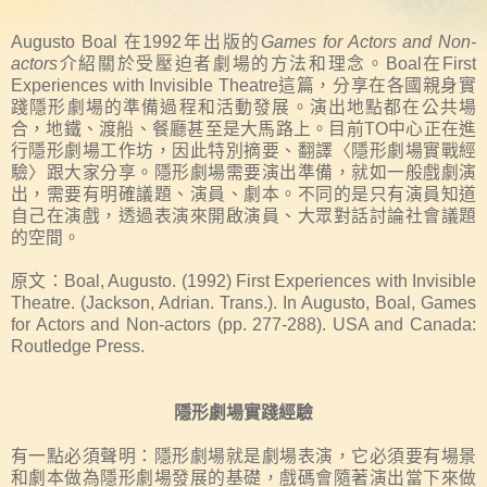
Augusto Boal
在
1992
年出版的
Games for Actors and Non-
actors
介紹關於受壓迫者劇場的方法和理念。
Boal
在
First
Experiences with Invisible Theatre
這篇，分享在各國親身實
踐隱形劇場的準備過程和活動發展。演出地點都在公共場
合，地鐵、渡船、餐廳甚至是大馬路上。目前
TO
中心正在進
行隱形劇場工作坊，因此特別摘要、翻譯〈隱形劇場實戰經
驗〉跟大家分享。隱形劇場需要演出準備，就如一般戲劇演
出，需要有明確議題、演員、劇本。不同的是只有演員知道
自己在演戲，透過表演來開啟演員、大眾對話討論社會議題
的空間。
原文：
Boal, Augusto. (1992) First Experiences with Invisible
Theatre. (Jackson, Adrian. Trans.). In Augusto, Boal, Games
for Actors and Non-actors (pp. 277-288). USA and Canada:
Routledge Press.
隱形劇場實踐經驗
有一點必須聲明：隱形劇場就是劇場表演，它必須要有場景
和劇本做為隱形劇場發展的基礎，戲碼會隨著演出當下來做