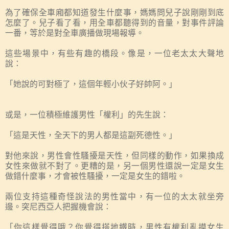
為了確保全車廂都知道發生什麼事，媽媽問兒子說剛剛到底
怎麼了。兒子看了看，用全車都聽得到的音量，對事件評論
一番，等於是對全車廣播做現場報導。
這些場景中，有些有趣的橋段。像是，一位老太太大聲地
說：
「她說的可對極了，這個年輕小伙子好帥阿。」
或是，一位積極維護男性「權利」的先生說：
「這是天性，全天下的男人都是這副死德性。」
對他來說，男性會性騷擾是天性，但同樣的動作，如果換成
女性來做就不對了。更糟的是，另一個男性還說一定是女生
做錯什麼事，才會被性騷擾，一定是女生的錯啦。
兩位支持這種奇怪說法的男性當中，有一位的太太就坐旁
邊。突尼西亞人把握機會說：
「
你
這樣覺得哦？
你
覺得搭地鐵時，男性有權利亂摸女生