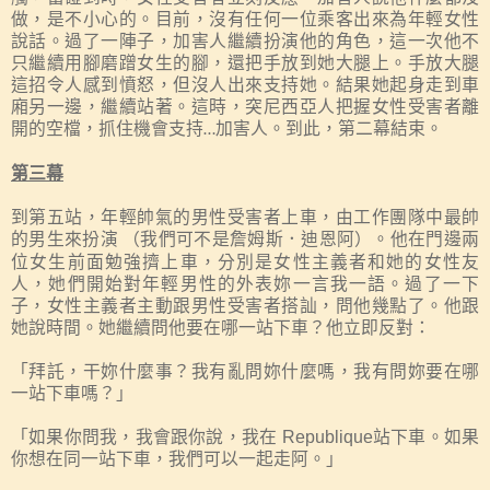
做，是不小心的。目前，沒有任何一位乘客出來為年輕女性
說話。過了一陣子，加害人繼續扮演他的角色，這一次他不
只繼續用腳磨蹭女生的腳，還把手放到她大腿上。手放大腿
這招令人感到憤怒，但沒人出來支持她。結果她起身走到車
廂另一邊，繼續站著。這時，突尼西亞人把握女性受害者離
開的空檔，抓住機會支持
加害人。到此，第二幕結束。
…
第三幕
到第五站，年輕帥氣的男性受害者上車，由工作團隊中最帥
的男生來扮演
（我們可不是詹姆斯
．
迪恩阿）。他在門邊兩
位女生前面勉強擠上車，分別是女性主義者和她的女性友
人，她們開始對年輕男性的外表妳一言我一語。過了一下
子，女性主義者主動跟男性受害者搭訕，問他幾點了。他跟
她說時間。她繼續問他要在哪一站下車？他立即反對：
「拜託，干妳什麼事？我有亂問妳什麼嗎，我有問妳要在哪
一站下車嗎？」
「如果你問我，我會跟你說，我在
Republique
站下車。如果
你想在同一站下車，我們可以一起走阿。」