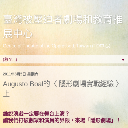
臺灣被壓迫者劇場和教育推
展中心
Centre of Theatre of the Oppressed, Taiwan (TO中心)
▼
2011年3月5日 星期六
Augusto Boal的〈 隱形劇場實戰經驗 〉
上
誰說演戲一定要在舞台上演？
讓我們打破觀眾和演員的界限，來場「隱形劇場」！