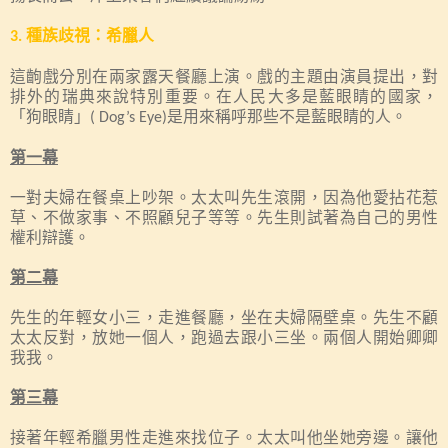
種族歧視：希臘人
3.
這齣戲分別在兩家露天餐廳上演。戲的主題由演員提出，對
排外的瑞典來說特別重要。在人民大多是藍眼睛的國家，
「狗眼睛」
是用來稱呼那些不是藍眼睛的人。
( Dog’s Eye)
第一幕
一對夫婦在餐桌上吵架。太太叫先生滾開，因為他愛拈花惹
草、不做家事、不照顧兒子等等。先生則試著為自己的男性
權利辯護。
第二幕
先生的年輕女小三，走進餐廳，坐在夫婦隔壁桌。先生不顧
太太反對，放她一個人，跑過去跟小三坐。兩個人開始卿卿
我我。
第三幕
接著年輕希臘男性走進來找位子。太太叫他坐她旁邊。讓他