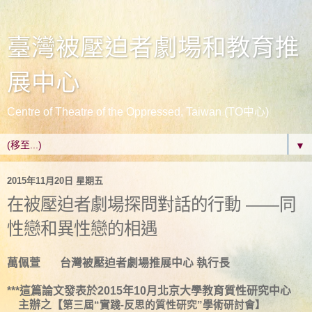
臺灣被壓迫者劇場和教育推
展中心
Centre of Theatre of the Oppressed, Taiwan (TO中心)
▼
2015年11月20日 星期五
在被壓迫者劇場探問對話的行動 ——同
性戀和異性戀的相遇
萬佩萱 台灣被壓迫者劇場推展中心 執行長
***這篇論文發表於2015年10月
北京大學教育質性研究中心
主辦之
【
第三屆“實踐
-
反思的質性研究”學術研討會】