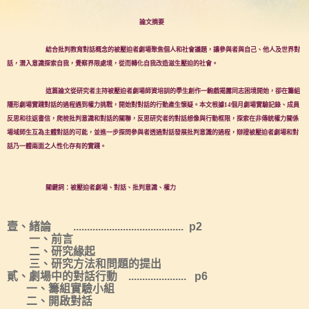
論文摘要
結合批判教育對話概念的被壓迫者劇場聚焦個人和社會議題，讓參與者與自己、他人及世界對
話，潛入意識探索自我，覺察界限處境，從而轉化自我改造滋生壓迫的社會。
這篇論文從研究者主持被壓迫者劇場師資培訓的學生創作一齣戲揭露同志困境開始，卻在籌組
隱形劇場實踐對話的過程遇到權力挑戰，開始對對話的行動產生懷疑。本文根據
14
個月劇場實驗記錄、成員
反思和往返書信，爬梳批判意識和對話的關聯，反思研究者的對話想像與行動框限，探索在非傳統權力關係
場域師生互為主體對話的可能，並進一步探問參與者透過對話發展批判意識的過程，辯證被壓迫者劇場和對
話乃一體兩面之人性化存有的實踐。
關鍵詞：被壓迫者劇場、對話、批判意識、權力
壹、緒論 ........................................ p2
一、前言
二、研究緣起
三、研究方法和問題的提出
貳、劇場中的對話行動 ..................... p6
一、籌組實驗小組
二、開啟對話