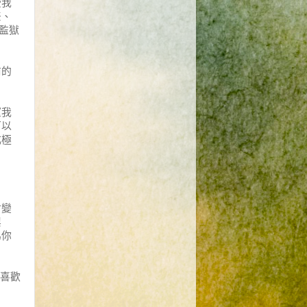
受我
差、
監獄
前的
望我
可以
成極
會變
興
為
你
喜歡