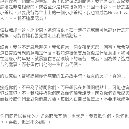
道這裡有一個關注的重點
。
為了拉近彼此的關係，我們有責任去感
處境是非常相似的，或者至少是非常接近的。只因一小步、一秒之
小差錯，只要我行為舉止上的一個小小差錯，我也會成為
Neve Tirza
人。。。我不這麼認為！
信我離那一步、那瞬間，還遠得很。在一連串造成無可原諒罪行之
錯誤，可能會讓我警覺並阻止我繼續犯錯。
誤會，我並不是感覺遲鈍。我知道當一個女孩是怎麼一回事，我希
道它帶給母親的意義是什麼。我知道被傷害及報復是什麼意思。我
在這麼小的年紀，就暴露在毒品環境下的痛苦。或者，因為做了造
苦的蠢事，而必須付出他的一生作為代價。
的很感動，當我聽到你們痛苦的生命故事時，我真的哭了，真的
….
接
近你們，不是為了認同你們，而
是想
我在
某
個
關鍵點上，
可能也
犯或
罪犯
。不，我想接近你們因為你們聽我說話，因為你們對我感
而我聆聽你們並對你們感興趣。每個人
在自己位置上
，不要求我成
望你們同意以這樣的方式來跟我互動；也就是，我喜歡你們、你們也
。。喜歡
，
但是不必認同。