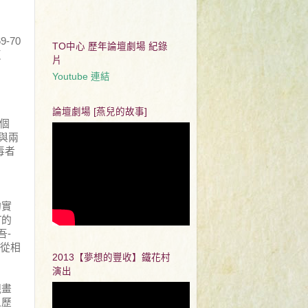
69-70
TO中心 歷年論壇劇場 紀錄
反
片
Youtube 連結
。
論壇劇場 [燕兒的故事]
個
與兩
毒者
的實
T
的
吾
-
從相
2013【夢想的豐收】鐵花村
演出
規畫
人歷