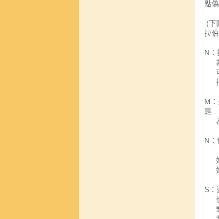
點偽
(
下
拉伯
N
：
M
：
是
N
：
S
：