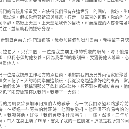
我們的傳統非常重要，它使得我們保有在這世界上的團結。你瞧，生
一場試煉，假如你帶著祈禱與慈悲，行走一條筆直的道路，你的內心
到平靜，然後上天堂。上天堂是我們的目標，可蘭經裡的內容會帶著
前往，並幫助我們謹守分際。
(
走到舞台前方
)
你們知道嗎，我參加這個監獄計畫前，我這輩子只認
阿拉伯人，只有
2
個。一位是我之前工作的餐廳的廚師，嗯！他是
蛋，但我必須對他友善。因為我學到的教訓是，要獲得他人尊重，必
尊重他人。
另一位是我媽媽工作地方的承包商，她邀請我們及另外兩個家庭聚餐
個女人花了三天的時間準備這頓飯，我從沒吃過這麼好吃的東西。當
在他們家時，我稱讚那裝了飲料的玻璃杯，想不到在聚餐結束前，他
然包了兩套玻璃杯送我們。我嚇了一
大
跳！
我的男朋友曾參加跟阿拉伯人的戰爭。有一次我們路過耶路撒冷前
海，在經過一些阿拉伯村莊時，他開始發抖。他是個不容易害怕的
人。我嘲笑他，好像「我們會發生什麼事？」一樣。然後，三年前
薩，有人在身上裝了炸彈，害死了我的一位朋友。這就是我所知的阿
人。