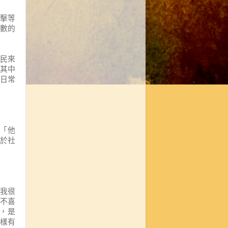
擊等
數的
民來
其中
日常
「他
於社
我很
不喜
，是
樣有