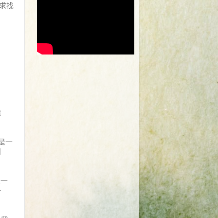
求找
聽
是一
別
是一
一