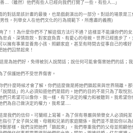
善
…
（雖然）他們有些人已經向我們打開了一些，有些人
...
」
面的對話是該計畫的最後，也是戲劇演出的一部分。對話的場景是三
男性，列舉女人在他們文化的行為規範下，所應盡的義務
)
夠了！！為什麼你們不了解這個方法行不通？這樣並不能讓你們的女
為忠貞、深情款款、對家庭負責、有愛心的母親。世界已經進步了，
可以擁有事業並養育小孩、照顧家庭，甚至有時間去從事自己的嗜好
把她們囚禁起來！
這是為她們好，免得被別人說閒話；說任何可能會傷害她們的話；我
為了保護她們不受世界傷害。
你們什麼時候才會了解，你們這麼做是將她們鎖起來與世界隔離。那
「說閒話」的人必須知道他們是錯的。她們的目的不是只為了取悅別
她們只希望可以像你、我一樣，有下決定的權力和被聽到。我希望你
她們為自己做決定的權力，我希望
….
這是我們的信仰。可蘭經上寫著，為了保有尊嚴與榮譽女人必須純潔
也指引了女子與父親、母親和兄弟的家庭關係。我們並不是如你以為
野獸那樣，我們沒把她們「鎖起來」，我們尊重我們的父母並照顧他
我們做任何事都需要得到他們的允許，譬如，跟誰結婚、住在哪裡。