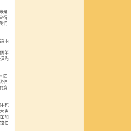
命是
會得
我們
識兩
個笨
須先
。四
我們
們竟
往死
大男
在加
拉伯