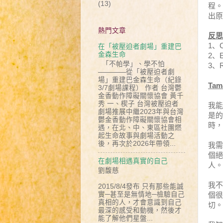
(13)
程。
出原
熱門文章
反
思
1
、
在「被壓迫者劇場」重建巴
金森生命
2
、
「不帕學」、學不怕
3
、
————從「被壓迫者劇
場」重建巴金森生命（紀錄
Tam
3/7劇場課程） 作者 台灣鬱
金香動作障礙關懷協會 黃千
秀 一、楔子 台灣被壓迫者
我能
劇場推展中繼2023年與台灣
是的
鬱金香動作障礙關懷協會相
時，
遇，在北、中、東區社團燃
起生命故事與劇場活動之
後，再次於2026年帶領...
我需
個絕
在劇場相遇真實的自己
人。
劉馥慈
我不
2015/8/4發布 只有那些能誠
實─甚至是無情地─檢驗自己
個
很
真相的人，才會意識到自己
切。
最深的感受和動機，然後才
能了解他們星盤...