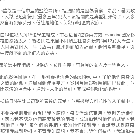
on
監獄是一個中型的監管場所，裡頭關的是因為貧窮、毒品、暴力攻
因，入獄服短期徒刑
(
最多五年
)
犯人。這裡關的是典型犯罪份子，大多
來自有犯罪背景、低社經地位、與犯罪地區的家庭。
由
14
位犯人與
15
位學生組成，前者包含
7
位從東方或
Levantine
國家移
阿拉伯裔猶太人；後者則是來自不同類型社會背景的
3
男
12
女大學生，
些人因為對個人「生命故事」感興趣而加入計畫，他們希望檢視，與
中接觸不到的那群人的對話。
表多數中產階級、世俗的、女性主義、有意見的女人及一些男人。
她的夥伴團隊，在一系列虛構角色的戲劇活動中，了解他們自身與
」之間的關係。這層關係使得雙方，從相互懷疑轉換到同理彼此；並
開表演的場合中，通過個人化的台詞，完成整個轉化的過程。
摘錄自
N
在計畫初期所表達的感受，並將過程與可能性放入了劇中：
我不會在受刑者面前說出我的底線。每次活動結束時，我都告訴他們
心，因為我不認為他們需要聽我的困擾，或知道我對他們的感覺。我
看到他們，我討厭他們的長相，假如他們碰到我，會讓我感到厭惡
，那讓我感到發抖。不管我怎麼想，我不會告訴他們這些，我知道這