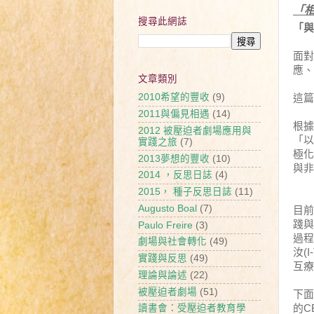
「
搜尋此網誌
「與
面對
應、
文章類別
2010希望的豐收
(9)
這篇
2011與偏見相遇
(14)
根據
2012 被壓迫者劇場應用與
「以
實踐之旅
(7)
極化
2013夢想的豐收
(10)
與非
2014 ，反思日誌
(4)
2015， 種子反思日誌
(11)
Augusto Boal
(7)
目前
踐與
Paulo Freire
(3)
過程
劇場與社會轉化
(49)
汝
(I
實踐與反思
(49)
互療
理論與論述
(22)
被壓迫者劇場
(51)
下面
的
C
讀書會：受壓迫者教育學