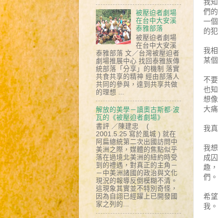
我知
們的
被壓迫者劇場
在台中大安溪
一個
泰雅部落
的犯
被壓迫者劇場
在台中大安溪
我相
泰雅部落 文／台灣被壓迫者
某個
劇場推展中心 找回泰雅族傳
統部落「分享」的機制 落實
共食共享的精神 經由部落人
不要
共同的參與，達到共享共做
也知
的理想 ...
想像
大痛
解放的美學－讀奧古斯都‧波
瓦的《被壓迫者劇場》
書評 ／陳建忠 (
我真
2001.5.25 寫於風城 ) 就在
阿扁總統第二次出國訪問中
我想
美洲之際，媒體的焦點似乎
成囚
落在過境北美洲的紐約時受
到的禮遇，對真正的主角－
趣，
－中美洲諸國的政治與文化
們。
現況的報導反倒模糊不清。
這現象其實並不特別奇怪，
希
因為自詡已經躍上已開發國
家之列的...
我。