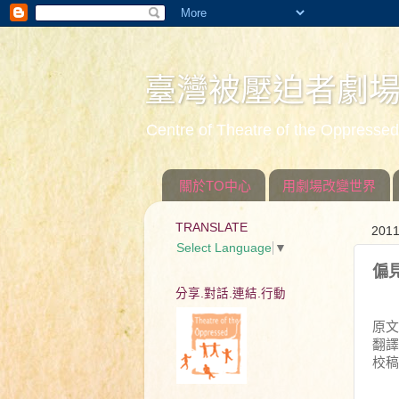
臺灣被壓迫者劇
Centre of Theatre of the Oppress
關於TO中心
用劇場改變世界
TRANSLATE
201
Select Language
▼
偏
分享.對話.連結.行動
原文
翻譯
校稿