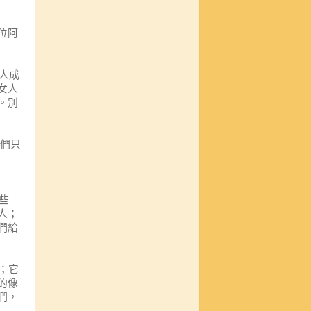
位阿
人成
女人
。
別
們只
些
人；
們給
；它
的像
們，