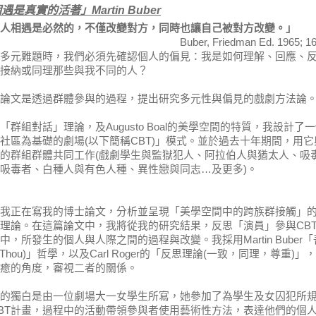
相遇是真實的
活
著
」
Martin Buber
人
相遇
是必然的，不僅改變對方，同時也讓自己被對方改變。」
Buber, Friedman Ed. 1965; 1
多元難題時，我們必須先確認個人的偏見：我是如何理解、回應、
接納或同理那些與我不同的人？
論文是透過群體參與的過程，提出研究多元性與偏見的戲劇方法論
「群組對話」理論，及
Augusto Boal
的美學空間的特質，我設計了一
社區為基礎的劇場
(
以下簡稱
CBT)
」模式。並於過去十年期間，用它
的群組群體共同工作
(
戲劇學生與監獄犯人、阿拉伯人與猶太人、吸
吸毒者、白種人與有色人種、異性戀與同志
…
及更多
)
。
我正在寫我的博士論文，分析並呈現「美學空間中的跨族群接觸」
理論。在這篇論文中，我將從我的研究結果，反思「演員」參與
CB
中，所發生的個人與人際之間的過程與改變。我採用
Martin Buber
「
-Thou)
」哲學，以及
Carl Roger
的「反思理論
(
一致，同理，尊重
)
」，
癒的角度，審視二者的關係。
的獨白是由一位劇場大一女學生所寫，她參加了為學生及女囚犯所
BT
計畫，過程中的活動帶領參與者使用藝術性方法，表達他們的個