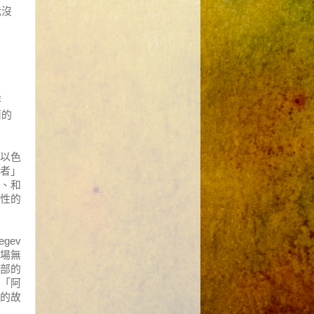
我沒
評
面的
以色
者」
、和
性的
egev
場無
部的
「阿
的故