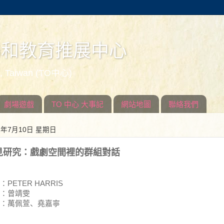
場和教育推展中心
ed, Taiwan (TO中心)
劇場遊戲
TO 中心 大事記
網站地圖
聯絡我們
1年7月10日 星期日
見研究：戲劇空間裡的群組對話
：
PETER HARRIS
：曾靖雯
：萬佩萱
、堯
嘉寧