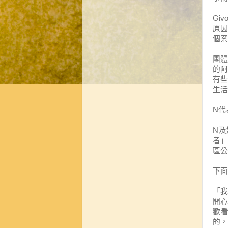
Giv
原
個案
團體
的
有
生活
N
代
N
及
者
區公
下面
「
開
歡
的