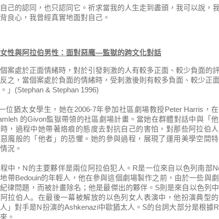
自己的認同，也只認同它。祈求當我的人生走到盡頭，我可以說，
背良心，我曾經真實地面對自己。
女性與阿拉伯男性：面對惡魔
—
監獄的跨文化對話
個案處於正面情緒時，對於引發刺激的人有較多正面、較少負面的
反之，當個案處於負面的情緒時，受刺激後則有較多負面、較少正
。」
(Stephan & Stephan 1996)
一位猶太女學生，她在
2006-7
年參加社區劇場教授
Peter Harris
，在
amleh
的
Givon
監獄帶領的社區劇場計畫。當她在群體對話中與「他
遇時，過程中她帶著烙痕的態度去對抗自己的害怕，對那些阿拉伯人
些惡魔般的「他者」的恐懼。她的參與過程，展現了運用美學空間特
情況。
過程中，
N
的主要夥伴是兩位阿拉伯犯人。
R
是一位來自以色列南部
N
漠地帶
Bedouin
的年輕人，他在參與這個劇場製作之前，由於一些與劇
的紀律問題，而被計畫除名；他是最傑出的夥伴。
S
則
是來自以色列中
輕阿拉伯人
。
在最後一幕被解放的以色列女人表演中，他扮演典型的
伯人」對手是
N
扮演的
Ashkenazi
中歐猶太人。
S
的台詞大
部分是
根據
R
來。