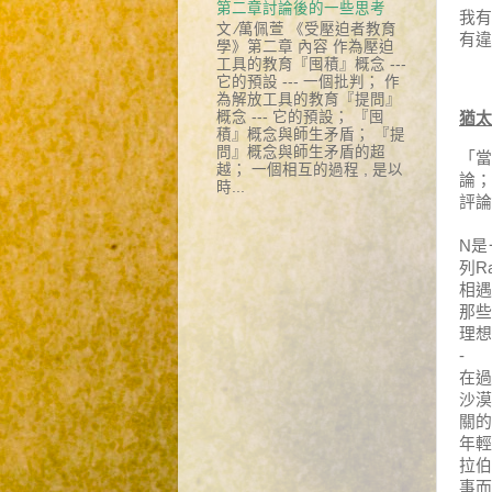
第二章討論後的一些思考
我有
文 ∕萬佩萱 《受壓迫者教育
有違
學》第二章 內容 作為壓迫
工具的教育『囤積』概念 ---
它的預設 --- 一個批判； 作
為解放工具的教育『提問』
概念 --- 它的預設； 『囤
猶太
積』概念與師生矛盾； 『提
問』概念與師生矛盾的超
「當
越； 一個相互的過程 , 是以
論；
時...
評論
N
是
列
R
相
那
理想
-
在
沙
關
年
拉
事而