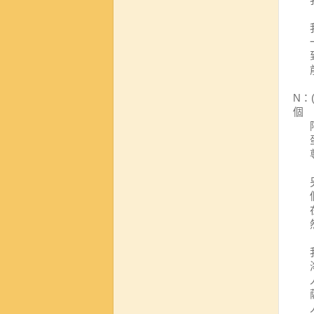
N
：
個