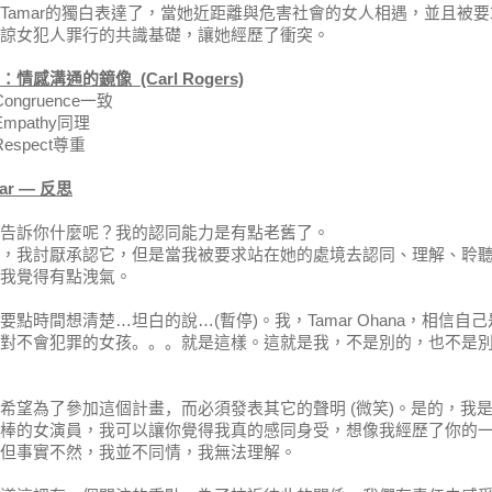
Tamar
的獨白表達了，當她近距離與危害社會的女人相遇，並且被要
諒女犯人罪行的共識基礎，讓她經歷了衝突。
：情感溝通的鏡
像
(Carl Rogers)
Congruence
一致
Empathy
同理
Respect
尊重
ar —
反思
告訴你什麼呢？我的認同能力是有點老舊了。
，我討厭承認它，但是當我被要求站在她的處境去認同、理解、聆
我覺得有點洩氣。
要點時間想清楚
…
坦白的說
…(
暫停
)
。我，
Tamar Ohana
，相信自己
對
不會犯罪的女孩
。。。
就是這樣。這就是我，不是別的，
也
不是
希望
為了參加這個計畫，而
必須發表其
它
的
聲明
(
微笑
)
。是的，我
棒
的女演員，我可以讓
你
覺得我真的
感同身受
，想像我
經歷了你
的
但事實不然，我並不同情，我無法理解。