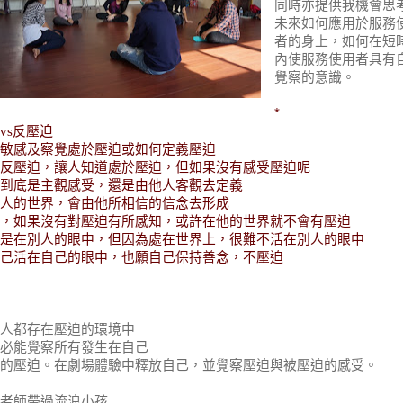
同時亦提供我機會思
未來如何應用於服務
者的身上，如何在短
內使服務使用者具有
覺察的意識。
*
vs
反壓迫
敏感及察覺處於壓迫或如何定義壓迫
反壓迫，讓人知道處於壓迫，但如果沒有感受壓迫呢
到底是主觀感受，還是由他人客觀去定義
人的世界，會由他所相信的信念去形成
，如果沒有對壓迫有所感知，或許在他的世界就不會有壓迫
是在別人的眼中，但因為處在世界上，很難不活在別人的眼中
己活在自己的眼中，也願自己保持善念，不壓迫
人都存在壓迫的環境中
必能覺察所有發生在自己
的壓迫。在劇場體驗中
釋放自己，並覺察壓迫與被壓迫的感受。
老師帶過流浪小孩