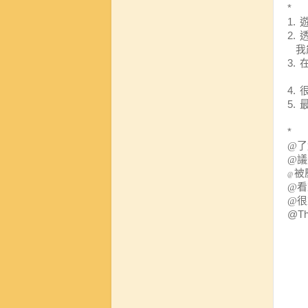
*
1.
2.
我
3.
4.
5.
*
@了
@議
被
@
@看
@很
@Tha