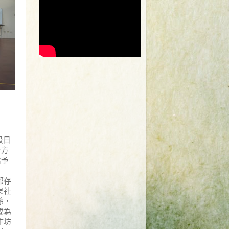
段日
一方
給予
都存
果社
係，
成為
作坊