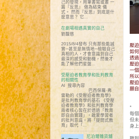
己的發現，用筆書寫或畫 一
篇『反思』 做為結束 儀
式。 然而『反思』到底是什
麼意思？ 它...
在劇場相遇真實的自己
劉馥慈
2015/8/4發布 只有那些能誠
壓迫
實─甚至是無情地─檢驗自己
如何
真相的人，才會意識到自己
透過
最深的感受和動機，然後才
壓迫
能了解他們星盤...
一個
受壓迫者教育學和批判教育
所以
的相關性
壓迫
AI 搜尋內容
願自
巴西保羅·弗
雷勒的《受壓迫者教育學》
是批判教育學的基石 《受壓
迫者教育學》和批判教育學
*
兩者核心皆在於透過「教育
每個
即自由實踐」，啟蒙學習者
但未
的批判意識，將「提問式教
育」取代「...
身上
尼泊爾雜貨舖
聽到