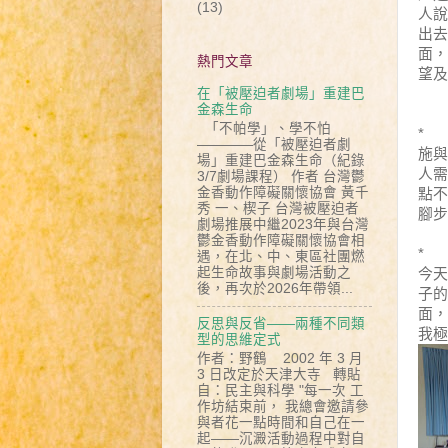
(13)
人說
出去
面，
熱門文章
望及
在「被壓迫者劇場」重建巴
金森生命
「不帕學」、學不怕
*
————從「被壓迫者劇
施與
場」重建巴金森生命（紀錄
人需
3/7劇場課程） 作者 台灣鬱
金香動作障礙關懷協會 黃千
點不
秀 一、楔子 台灣被壓迫者
腳步
劇場推展中繼2023年與台灣
鬱金香動作障礙關懷協會相
*
遇，在北、中、東區社團燃
起生命故事與劇場活動之
今天
後，再次於2026年帶領...
子的
面，
反思與反省——兩種不同類
我極
型的思維定式
作者：野鶴 2002 年 3 月
3 日改定於天津大寺 轉貼
自：民主與科學 "每一次 工
作坊結束前， 我總會邀請參
與者花一點時間和自己在一
起——沉澱活動過程中對自