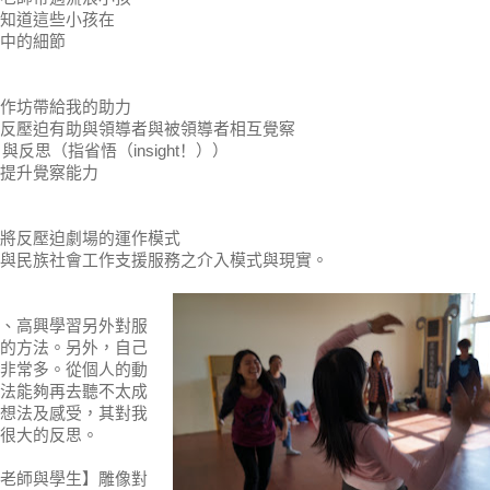
知道這些小孩在
中的細節
作坊帶給我的助力
反壓迫有助與領導者與被領導者相互覺察
與反思（指省悟（
insight
！））
提升覺察能力
將反壓迫劇場的運作模式
與民族社會工作支援服務之介入模式與現實。
、高興學習另外對服
的方法。另外，自己
非常多。從個人的動
法能夠再去聽不太成
想法及感受，其對我
很大的反思。
老師與學生】雕像對