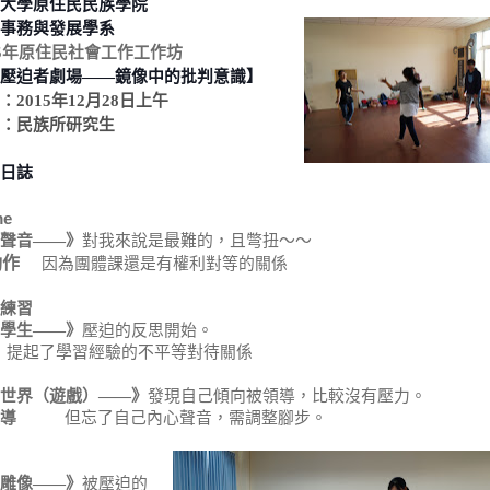
大學原住民民族學院
事務與發展學系
5
年原住民社會工作工作坊
壓迫者劇場
——
鏡像中的批判意識】
：
2015
年
12
月
28
日上午
：民族所研究生
日誌
me
聲音——》
對我來說是最難的，且彆扭～～
動作
因為團體課還是有權利對等的關係
練習
學生——》
壓迫的反思開始。
起了學習經驗的不平等對待關係
世界（遊戲）——》
發現自己傾向被領導，
比較沒有壓力。
導
但忘了自己內心聲音，需調整腳步。
雕像——》
被壓迫的