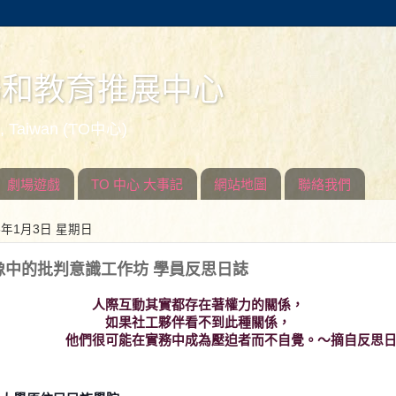
場和教育推展中心
ed, Taiwan (TO中心)
劇場遊戲
TO 中心 大事記
網站地圖
聯絡我們
16年1月3日 星期日
像中的批判意識工作坊 學員反思日誌
人際互動其實都存在著權力的關係，
如果社工夥伴看不到此種關係，
他們很可能在實務中成為壓迫者而不自覺。～摘自反思日