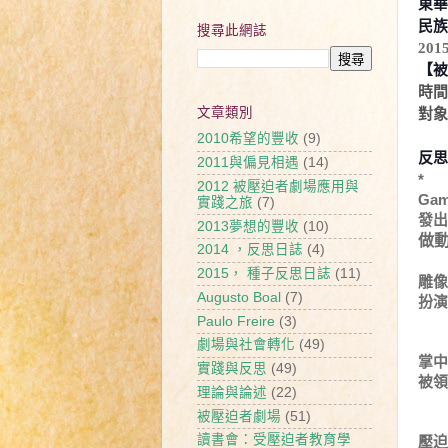
東華
民族
搜尋此網誌
201
【被
時間
文章類別
對象
2010希望的豐收
(9)
反思
2011與偏見相遇
(14)
*
2012 被壓迫者劇場應用與
Ga
實踐之旅
(7)
發出
2013夢想的豐收
(10)
做
2014 ，反思日誌
(4)
2015， 種子反思日誌
(11)
雕像
Augusto Boal
(7)
扮演
提
Paulo Freire
(3)
劇場與社會轉化
(49)
掌中
實踐與反思
(49)
被領
理論與論述
(22)
被壓迫者劇場
(51)
讀書會：受壓迫者教育學
壓迫