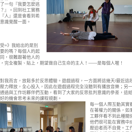
了一句『我要怎麼逃
？』。
回到社工實務
『人』還是會看到希
意識覺醒一面。
受
=
》我給出的是別
要的嗎？
每個人的起
同，很難跟著他人的
，完全複製、貼上，期望做自己生命的主人！——是每個人喔！
對我而言，放鬆多於反思體驗。遊戲過程，一方面將這幾天
/
最近這
壓力釋放，全心投入，因此在遊戲過程完全沒聽到有播放音樂；另
通過與工作坊夥伴們互動，看到了大家的反思批判意識的參差，這
好的機會思考未來的課程規劃。
每一個人際互動其實
在著權力的關係，如
工夥伴看不到此種關
他們很可能在實務中
壓迫者而不自覺。工