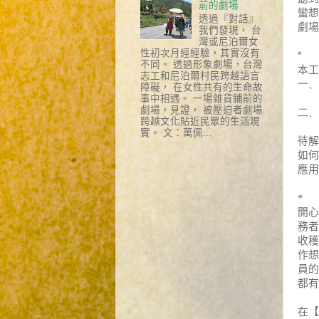
前的劇場
蠻想
透過『對話』
劇場
我們發現， 台
灣或尼泊爾女
性初次月經經驗，其實沒有
*
不同。 透過形象劇場，台灣
本工
志工和尼泊爾村民跨越語言
一、
障礙， 在女性共有的生命故
事中相遇。 一場雜貨鋪前的
劇場，見證， 被壓迫者劇場
二、
跨越文化貼近民眾的生活現
實。 文：萬佩...
待解
如何
應用
*
開心
務者
收穫
作想
員的
都有
在【