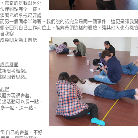
，驚奇的是我跟另外
伙伴觀點完全一樣。
演著老師拿戒尺要處
而另一個同學半蹲著。我們說的話完全是同一個事件。這
更是讓我
想必回到自己工作崗位上，能夠帶領這樣的體驗，讓其他人也有機
自我察
成員間互動正向能
成長層面
重新思考框架。
跳脫固着思緒。
心得
肢體表現很害羞。
希望活動可以長一點、
多一點、深一點。
看到自己的害羞，不好