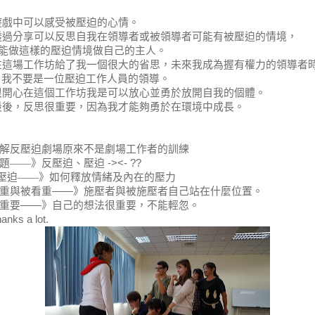
遊戲中可以感受被壓迫的心情。
透過分享可以反思自我在領導者或被領導者可能有被壓迫的情境，
能做這樣的壓迫情境做自己的主人。
在這場工作坊給了我一個很大的省思，未來我成為握有權力的領導者
我不要是一位壓迫工作人員的領導。
很開心在這個工作坊我是可以放心並勇於放開自我的個體。
最後，反思很重要，因為我才能夠勇於在環境中成長。
解反壓迫劇場原來不是劇場工作者的訓練
題——》反壓迫、壓迫
-><- ??
壓迫——》如何釋放情緒及內在的壓力
重與被看重
——
》施壓者與被施壓者自己站在什麼位置。
重要
——
》自己的想法很重要，不能輕忽。
nks a lot.