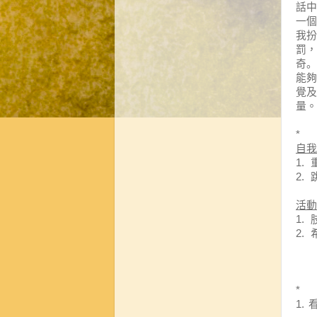
話中
一個
我扮
罰，
奇。
能夠
覺及
量。
*
自我
1.
2.
活動
1.
2.
*
1.