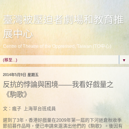
臺灣被壓迫者劇場和教育推
展中心
Centre of Theatre of the Oppressed, Taiwan (TO中心)
▼
2014年5月9日 星期五
反抗的悖論與困境——我看好戲量之
《駒歌》
文：瘋子 上海草台班成員
遲到了3年，香港好戲量在2009年第一屆的下河迷倉秋收季
節招募作品時，便已申請來滬演出他們的《駒歌》。後因有