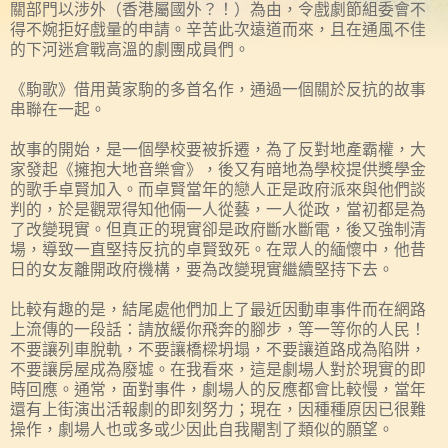
關部門以涉外（香港屬國外？！）為由，令戲劇節組委會不
得不婉拒好戲量的申請。辛苦此次遠道而來，且在通風不佳
的下河迷倉戰高溫的劇團成員們。
《駒歌》借用黃家駒的多首名作，通過一個關於反抗的故事
串聯在一起。
故事的開始，是一個學校要被拆遷，為了反對地產霸權，大
家發起《擁抱大地音樂會》，後又有暗地為學校提供獎學金
的歌手卓賢加入。而卓賢當年的戀人正是政府派來與他們談
判的，於是觀眾得知他倆一人從藝，一人從政，當初都是為
了改變現實。但真正的現實卻是政府斷水斷電，後又強制清
場，導致一直堅持反抗的卓賢致死。在眾人的緬懷中，他昔
日的女友離開政府機構，要為改變現實繼續堅持下去。
比較有趣的是，結尾處他們加上了最近因動車事件而在網路
上流傳的一段話：請放緩你飛奔的腳步，等一等你的人民！
不要讓列車脫軌，不要讓橋樑坍塌，不要讓道路成為陷阱，
不要讓房屋成為廢墟。在我看來，這是劇場人對於現實的即
時回應。通常，面對事件，劇場人的反應都會比較慢，當年
還有上街演出活報劇的即刻努力；現在，因種種原因已很難
操作，劇場人也或多或少因此自我閹割了類似的願望。