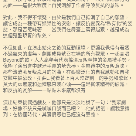
局面——這很大程度上自我消解了作品呼喚反抗的意味。
對此，我不得不懷疑，由於是我們自己抵消了自己的願望，
讓它成為一種帶有娛樂性的安慰，讓反抗變異為“私有化”的姿
態，那是否意味著——當我們在舞臺上罵得越狠，越是成為
這個殘酷現實的幫兇？
不但如此，在演出結束之後的互動環境，更讓我覺得有著透
不過氣來的虛無。劇團成員號召在場的所有觀眾，一起高唱
Beyond的歌，人人高舉著代表搖滾反叛精神的金屬禮手勢，
像極了演出會中歌迷手裏的螢光棒。金屬禮中的反叛意味，
那些流淌著反叛歲月的詞曲，在娛樂泛化的自我感動和自我
安慰中被篡改、扭曲...我看著上百人整齊劃一的手勢和歌聲，
莫大的虛無感和恐懼感直襲心頭——這是搖滾精神的破滅，
和反抗的瓦解——一點點未來感都沒有！
演出結束後偶遇戲友，他卻只是淡淡地說了一句：“民眾劇
場，好像不該只是喊喊口號而已吧？”...他的語氣，讓我意識
到：在這個時代，其實憤怒也已經沒有意義。