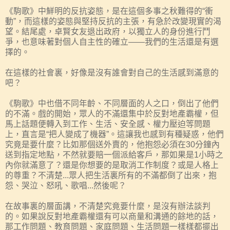
《駒歌》中鮮明的反抗姿態，是在這個多事之秋難得的“衝
動”，而這樣的姿態與堅持反抗的主張，有急於改變現實的渴
望。結尾處，卓賢女友退出政府，以獨立人的身份進行鬥
爭，也意味著對個人自主性的確立——我們的生活還是有選
擇的。
在這樣的社會裏，好像是沒有誰會對自己的生活感到滿意的
吧？
《駒歌》中也借不同年齡、不同層面的人之口，倒出了他們
的不滿。戲的開始，眾人的不滿還集中於反對地產霸權，但
馬上話題便轉入到工作、生活、安全感、權力壓迫等問題
上，直言是“把人變成了機器”。這讓我也感到有種疑惑，他們
究竟是要什麼？比如那個送外賣的，他抱怨必須在30分鐘內
送到指定地點，不然就要賠一個派給客戶，那如果是1小時之
內你就滿意了？還是你想要的是取消工作制度？或是人格上
的尊重？不清楚...眾人把生活裏所有的不滿都倒了出來，抱
怨、哭泣、怒吼、歌唱...然後呢？
在故事裏的層面講，不清楚究竟要什麼，是沒有辦法談判
的。如果說反對地產霸權還有可以商量和溝通的餘地的話，
那工作問題、教育問題、家庭問題、生活問題一樣樣都擺出