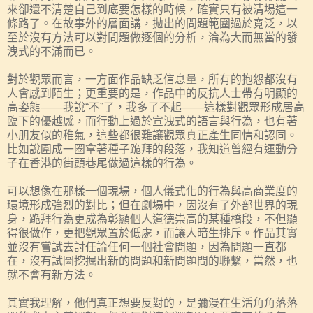
來卻還不清楚自己到底要怎樣的時候，確實只有被清場這一
條路了。在故事外的層面講，拋出的問題範圍過於寬泛，以
至於沒有方法可以對問題做逐個的分析，淪為大而無當的發
洩式的不滿而已。
對於觀眾而言，一方面作品缺乏信息量，所有的抱怨都沒有
人會感到陌生；更重要的是，作品中的反抗人士帶有明顯的
高姿態——我說“不”了，我多了不起——這樣對觀眾形成居高
臨下的優越感，而行動上過於宣洩式的語言與行為，也有著
小朋友似的稚氣，這些都很難讓觀眾真正產生同情和認同。
比如說圍成一圈拿著種子跪拜的段落，我知道曾經有運動分
子在香港的街頭巷尾做過這樣的行為。
可以想像在那樣一個現場，個人儀式化的行為與高商業度的
環境形成強烈的對比；但在劇場中，因沒有了外部世界的現
身，跪拜行為更成為彰顯個人道德崇高的某種橋段，不但顯
得很做作，更把觀眾置於低處，而讓人暗生排斥。作品其實
並沒有嘗試去討任論任何一個社會問題，因為問題一直都
在，沒有試圖挖掘出新的問題和新問題間的聯繫，當然，也
就不會有新方法。
其實我理解，他們真正想要反對的，是彌漫在生活角角落落