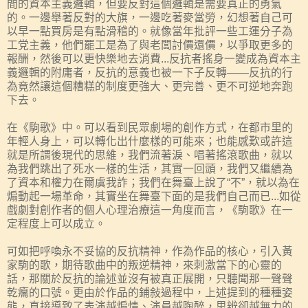
間的資本主義邏輯，但要反對這個邏輯是需要真正的勇氣
的。一邊舉著反對的大旗，一邊吃著麥當勞，幻想著自己可
以早一點買房是有點滑稽的。就像當年批評一些工運分子為
工党主義，他們罷工是為了與老闆討價還價，以爭取更多的
報酬，然後可以更快樂地去消費...反抗者搖身一變成為資本主
義邏輯的附庸者，反抗的意義也被一下子反轉——反抗的行
為竟然讓這個糟糕的制度更強大、更完善、更不可逆地奔跑
下去。
在《駒歌》中。可以看到民眾劇場的創作方式，在都市里的
年輕人身上，可以轉化出什麼樣的可能來；也能感歎或許這
就是所謂後現代的思維，我們流著淚、唱著搖滾歌曲，就以
為我們跳出了死水一樣的生活，其實一回頭，我們又繼續為
了資本和權力在爾虞我詐；我們在舞臺上說了“不”，就以為在
煽動起一場革命，其實坐在舞臺下面的是我們自己而已...如從
戲劇對創作者的個人心理治療這一角度而言，《駒歌》在一
定程度上可以成立。
可如把呼喚永不妥協的反抗精神，作為作品的核心，引入黃
家駒的歌，期待歌曲中的叛逆精神，來刺激當下的心靈的
話，那關於反抗的論述並沒有被真正展開，只聽聞那一聲聲
乾癟的口號。更由於作品的鋪敍過程中，上述提到的種種姿
態，直接導致了表演越煽情、演員越陶醉，思辨卻越無力的