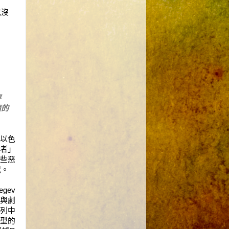
我沒
評
面的
以色
者
」
些
惡
況。
egev
與劇
列中
型
的