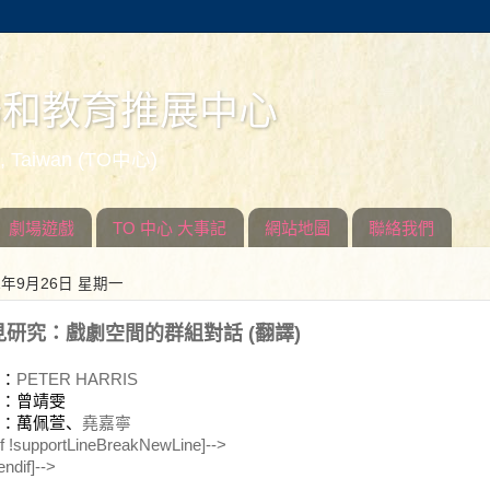
場和教育推展中心
ed, Taiwan (TO中心)
劇場遊戲
TO 中心 大事記
網站地圖
聯絡我們
1年9月26日 星期一
見研究：戲劇空間的群組對話 (翻譯)
：
PETER HARRIS
：曾靖雯
：萬佩萱
、
堯
嘉寧
[if !supportLineBreakNewLine]-->
endif]-->