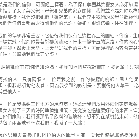
這是我們的信仰。可蘭經上寫著，為了保有尊嚴與榮譽女人必須純潔
也指引了女子與父親、母親和兄弟的家庭關係。我
們並不是如你以為
野獸那樣，我們沒把她們「鎖起來」，我們尊重我們的父母並照顧他
我們做任何事都需要得到他們的允許，譬如，跟誰結婚、住在哪裡。
我們的傳統非常重要，它使得我們保有在這世界上的團結。你瞧，生
一場試煉，假如你帶著祈禱與慈悲，行走一條筆直的道路，你的內心
到平靜，然後上天堂。上天堂是我們的目標，可蘭經裡的內容會帶著
前往，並幫助我們謹守分際。
走到舞台
(
前方
)
你們知道嗎，我參加這個監獄計畫前，我這輩子只認
阿拉
伯人，只有兩個。
一位是我之前工作的餐廳的廚師，嗯！他是
蛋，但我必須對他友善。因為我學到的教訓是，要獲得他人尊重，必
尊重他人。
另一位是我媽媽工作地方的承包商，她邀請我們及另外兩個家庭聚餐
個女人花了三天的時間準備這頓飯，我從沒吃過這麼好吃的東西。當
在他們家時，我稱讚那裝了飲料的玻璃杯，想不到在聚餐結束前，他
然包了兩套玻璃杯送我們。我嚇了一大跳！
我的男朋友曾參加跟阿拉伯人的戰爭。有一次我們路過耶路撒冷前