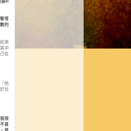
根據
R
擊等
數的
民
來
其中
己在
「
他
於
社
我很
不喜
，是