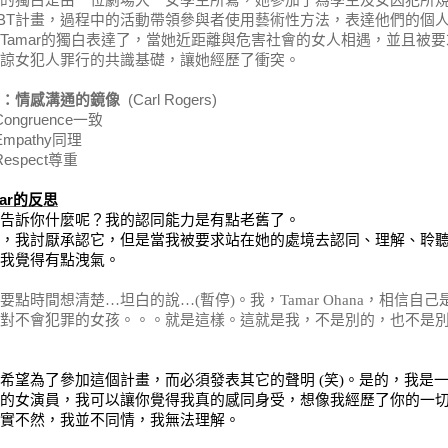
BT
計畫，過程中的活動帶領參與者使用藝術性方法，表達他們的個
Tamar
的獨白表達了，當她近距離與危害社會的女人相遇，並且被要
諒女犯人罪行的共識基礎，讓她經歷了衝突。
：情感溝通的鏡像
(Carl Rogers)
Congruence
一致
Empathy
同理
Respect
尊重
ar
的反思
告訴你什麼呢？我的認同能力是有點老舊了。
，我討厭承認它，但是當我被要求站在她的處境去認同、理解、聆
我覺得有點洩氣。
要點時間想清楚
…
坦白的說
…(
暫停
)
。我，
Tamar Ohana
，相信自己
對不會犯罪的女孩。。。就是這樣。這就是我，不是別的，也不是
希望為了參加這個計畫，而必須發表其它的聲明
(
笑
)
。是的，我是
的女演員，我可以讓你覺得我真的感同身受，想像我經歷了你的一
實不然，我並不同情，我無法理解。