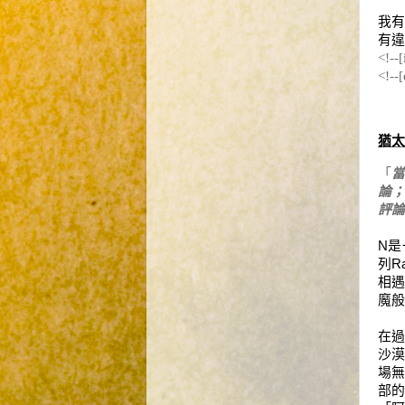
我有
有違
<!--
<!--[
猶太
「
當
論；
評論
N
是
列
R
相
魔般
在
沙
場
部