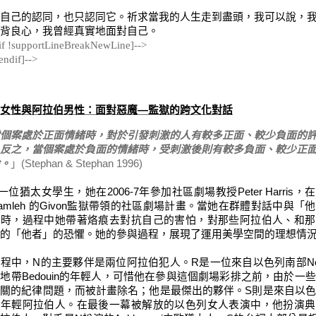
自己的認同，也只認同它。祈求當我的人生走到盡頭，我可以說，
背良心，我曾經真實地面對自己。
[if !supportLineBreakNewLine]-->
endif]-->
女性與阿拉伯男性：面對惡魔
—
監獄的跨
文化對話
個案處於正面情緒時，對於引發刺激的人有較多正面、較少負面的
反之，當個案處於負面的情緒時，受刺激後則有較多負面、較少正
。
」
(Stephan & Stephan 1996)
一位猶太女學生，
她在
2006-7
年參
加社區劇場教授
Peter Harris
，
在
amleh
的
Givon
監獄
帶領的社區
劇場計畫。當她在群體對話中與「他
遇時，
過程中
她
帶著烙痕去對抗自己的害怕，對那些
阿拉伯人、
和那
的「
他者
」的恐懼。她的參與過程，展現了
運用
美學空間的理想情
過程中，
N
的主要夥伴是兩位阿拉伯犯人。
R
是一位來自以色列南部
N
漠地帶
Bedouin
的
年輕人，
可惜
他在參與這個劇場
彩排
之前，由於一些
無關的紀律問題，而被計畫除名
；
他是最
傑出
的
夥伴
。
S
則
是來自以色
的年輕阿拉伯人
。
在最後
一幕
被解放的以色列女人表演中，他扮演典