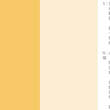
：
S
：
N
個