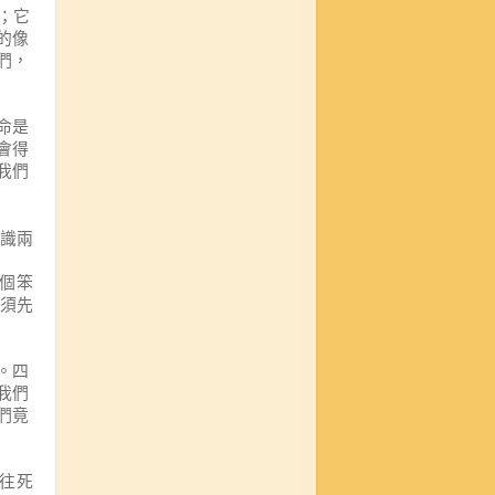
；它
的像
們
，
命是
會得
我們
識兩
個笨
須先
。四
我們
們竟
往死