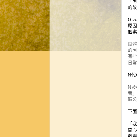
「
的
故
Giv
原
個案
團體
的
有
日常
N
代
N
及
者
區公
下面
「
開
歡