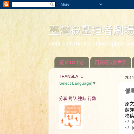
臺灣被壓迫者劇
Centre of Theatre of the Oppress
關於TO中心
用劇場改變世界
TRANSLATE
201
Select Language
▼
偏
分享.對話.連結.行動
原文
翻譯
校稿
<!--
<!--[