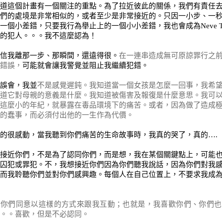
道這個計畫有一個關注的重點。為了拉近彼此的關係，我們有責任
們的處境是非常相似的，或者至少是非常接近的。只因一小步、一
一個小差錯，只要我行為舉止上的一個小小差錯，我也會成為
Neve T
的犯人。。。我不這麼認為！
信我離那一步、那瞬間，還遠得很。
在一連串造成無可原諒罪行之
錯誤，
可能就會讓我警覺並阻止我繼續犯錯。
誤會，我並
不是感覺遲鈍。我知道當一個女孩是怎麼一回事，我希
道它對母親的意義是什麼。我知道被傷害及報復是什麼意思。我可
這麼小的年紀，就暴露在毒品環境下的痛苦。或者，因為做了造成
的蠢事，而必須付出他的一生作為代價。
的很感動，當我聽到你們痛苦的生命故事時，我真的哭了，真的
….
接近你們，不是為了認同你們，而是想
，
我在某個關鍵點上，可能
囚犯或罪犯。不，我想接近你們因為你們聽我說話，因為你們對我
而我聆聽你們並對你們感興趣。每個人在自己位置上，不要求我成
望你們同意以這樣的方式來跟我互動
；
也就是，我喜歡你們、你們也
。。喜歡，但是不必認同。