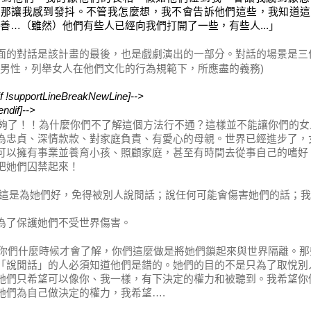
，那讓我感到發抖。不管我怎麼想，我不會告訴他們這些，我知道這
善
…
（雖然）他們有些人已經向我們打開了一些，有些人
...
」
面
對
。對話的場景是三
的
話是該計畫的最後，也是戲劇演出的一部分
男性
女人在他們文化的行為規範下，所應盡的義務
，列舉
)
[if !supportLineBreakNewLine]-->
endif]-->
夠了！！為什麼你們不了解這個方法行不通？這樣並不能讓你們的女
為忠貞、深情款款、對家庭負責、有愛心的母親。世界已經進步了，
可以擁有事業並養育小孩、照顧家庭，甚至有時間去從事自己的嗜好
把她們囚禁起來！
這是為她們好，免得被別人說閒話；說任何可能會傷害她們的話；我
為了保護她們不受世界傷害。
你們什麼時候才會了解，你們這麼做是將她們鎖起來與世界隔離。那
「說閒話」的人必須知道他們是錯的。她們的目的不是只為了取悅別
她們只希望可以像你、我一樣，有下決定的權力和被聽到。我希望你
她們為自己做決定的權力，我希望
….