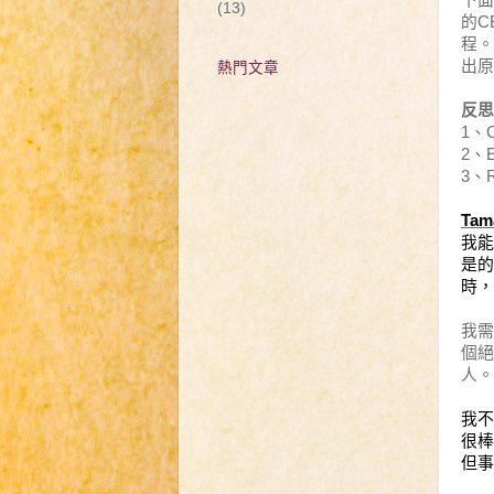
(13)
的
C
程。
出原
熱門文章
反思
1
、
2
、
3
、
Tam
我能
是的
時，
我需
個絕
人。
我不
很棒
但事