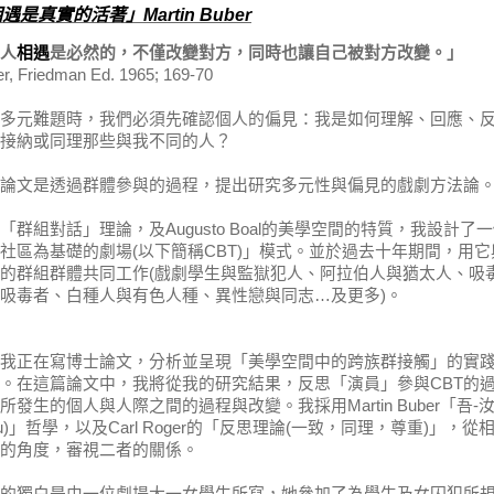
相遇是真實的
活
著
」
Martin Buber
人
相遇
是必然的，
不僅
改變對方，
同時
也讓自己被對方改變。」
r, Friedman Ed. 1965; 169-70
多元難題時，我們必須先確認個人的偏見：我是如何理解、回應、
接納或同理那些與我不同的人？
論文是透過群體參與的過程，提出研究多元性與偏見的戲劇方法論
「群組對話」理論，及
Augusto Boal
的美學空間的特質，我設計了一
社區為基礎的劇場
(
以下簡稱
CBT)
」模式。並於過去十年期間，用它
的群組群體共同工作
(
戲劇學生與監獄犯人、阿拉伯人與猶太人、吸
吸毒者、白種人與有色人種、異性戀與同志
…
及更多
)
。
我正在寫博士論文，分析並呈現「美學空間中的跨族群接觸」的實
。在這篇論文中，我將從我的研究結果，反思「演員」參與
CBT
的
所發生的個人與人際之間的過程與改變。我採用
Martin Buber
「吾
-
u)
」哲學，以及
Carl Roger
的「反思理論
(
一致，同理，尊重
)
」，從
的角度，審視二者的關係。
的獨白是由一位劇場大一女學生所寫，她參加了為學生及女囚犯所