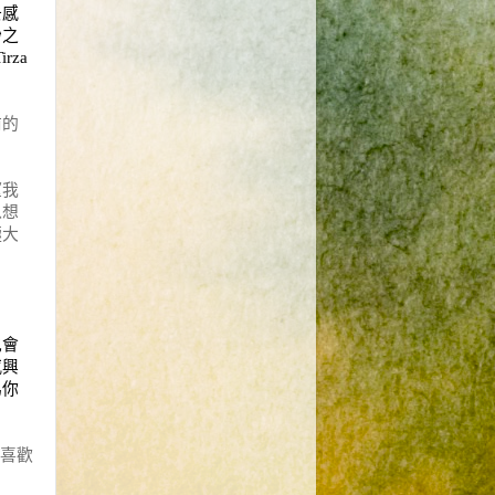
去感
秒之
irza
前的
望我
以想
極大
也會
感興
為你
喜歡