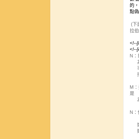
的
點偽
下
(
拉伯
<!--
<!--[
：
N
：
M
是
：
N