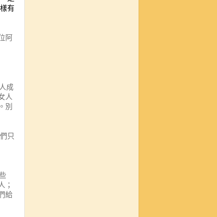
樣有
位阿
人成
女人
。別
們只
些
人
；
們給