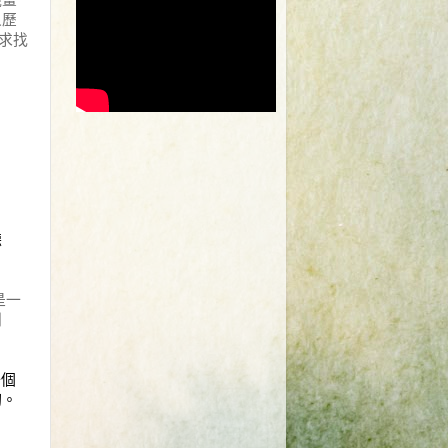
人歷
求找
聽
是一
別
一個
切。