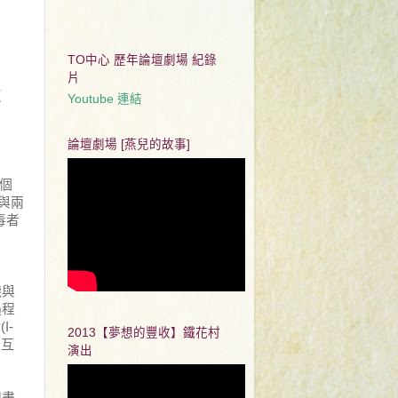
TO中心 歷年論壇劇場 紀錄
片
反
Youtube 連結
論壇劇場 [燕兒的故事]
。
個
與兩
毒者
踐與
過程
汝
(I-
2013【夢想的豐收】鐵花村
相互
演出
規畫