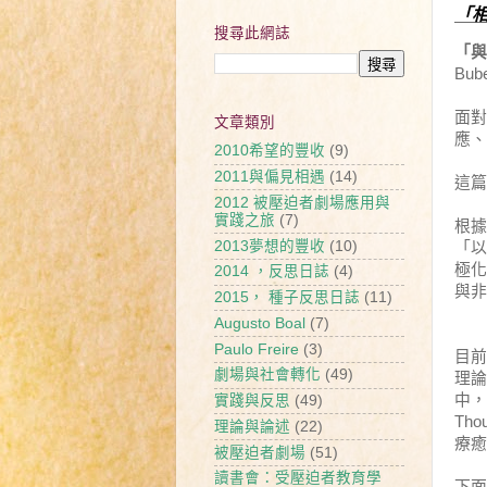
「
搜尋此網誌
「與
Bube
面對
文章類別
應、
2010希望的豐收
(9)
2011與偏見相遇
(14)
這篇
2012 被壓迫者劇場應用與
實踐之旅
(7)
根據
2013夢想的豐收
(10)
「以
極化
2014 ，反思日誌
(4)
與非
2015， 種子反思日誌
(11)
Augusto Boal
(7)
Paulo Freire
(3)
目前
劇場與社會轉化
(49)
理論
中，
實踐與反思
(49)
Tho
理論與論述
(22)
療癒
被壓迫者劇場
(51)
讀書會：受壓迫者教育學
下面