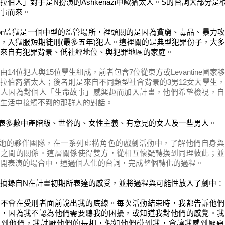
阿拉伯人」
對手是
N
扮演的
Ashkenazi
中歐猶太人
。
S
的台詞大
部分是
事而來
。
on
監獄是一個中型的
監管
場所，裡頭
關的是
因
為
貧窮、毒品、暴力攻
因
，入獄服
短期徒刑
(
最多五年
)
犯人
。
這裡
關
的
是
典型犯罪
份子
，大多
來自有犯罪背景、低社經地位、與犯罪
地區的家庭
。
由
14
位犯人與
15
位學生組成，前者包含
7
位從
東方或
Levantine
國家移
阿拉伯裔猶太人；後者
則是
來自不同類型社會背景
的
3
男
12
女
大學生
，
些人
因為
對
個人「生命故事」
感興趣而加入計畫
，他們希望
檢視，自
中接觸
生活
不到的那群人的對話。
表
多數
中產階級、世俗的、女性主義
、有意見的
女人及一些男人。
她的夥伴團隊
，在
一系列虛構角色的
戲劇活動
中，了解他們自身與
」
之間
的關係
。
這層關係
使得
雙方，從
相互
懷疑轉
換到
同理
彼此；並
開
表演
的
場
合
中，
通過個人化的台詞，
完成
整個轉化的
過程。
摘錄自
N
在計畫
初
期所表達的感受，
並
將過程與可能性放入了
劇中
：
我不會在受刑者面前說出我的底線。每次活動結束時，我都告訴他們
心，因為我不認為他們需要聽我的困擾，或知道我對他們的感覺。我
看到他們，我討厭他們的長相，假如他們碰到我，會讓我感到厭惡