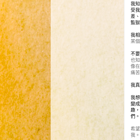
我知
受我
差、
監獄
我相
某個
不要
也知
像在
痛苦
我真
我想
變成
趣，
們。
希
我。