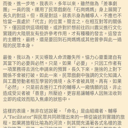
而後，進一步地，我表示，多年以來，雖然做為「差事劇
團」一員的我，運用了民眾戲劇在「石崗媽媽」身上展開了
長久的對話。但，既是對話，就表示身為輔導人，不應也不
恰當一直處於「代言」的位置。簡言之，在相互對等的關係
下，僅因提供這項經驗，或許對於想前往四川震災進行文化
實踐的大陸朋友有些許參考作用，才有種種的發言。這發言
的主體性，最終，還是要回到石崗媽媽或其他曾參與此一過
程的民眾本身。
最後，我以為，天災導致人命流離失所。恊力心靈重建自有
其當下的必要與必然。只是，如果「必要」，只因工作者有
一項業務得去消化申請來的預算，長久下來，施捨的上對下
關係不會被打破。如此一來，民眾戲劇中強調的文化知識人
與工農勞動者相互學習的情境，永不會被具現。再有，如果
「必然」，只是前去進行工作的輔導人一廂情願的話，非止
造成受災者被「善意」所壓迫，更容易讓輔導人因無法收到
立即的成效而陷入焦慮的狀態中。
這樣的表達，無非在述說著，「命名」是由組織者、輔導
人
”Facilitator”
與民眾共同疏理出來的一條從論述到實踐的旅
程。如果將旅程比喻為的河流，則其間充滿著各式名樣的激