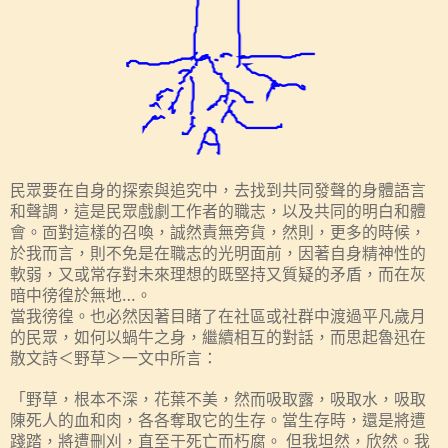
民眾要在自身的探索與追究中，去找到共同發聲的身體語言
和聲調，這是民眾戲劇工作者的職志，以及共同的明白和體
會。靣對這樣的召喚，誠然責無旁貨，然則，更多的時候，
於我而言，則不免是在職志的光明面前，因著自身精神性的
軟弱，又或常存對未來理想的既堅持又質疑的矛盾，而在灰
暗中徬徨於無地…。
當我徬徨。也必然因著目睹了在社區或社群中渡過平凡歲月
的民眾，如何以蝸牛之身，繼續相互的對話，而思起魯迅在
散文詩＜野草＞一文中所言：
「野草，根本不深，花葉不美，然而吸取露，吸取水，吸取
陳死人的血和肉，各各奪取它的生存。當生存時，還是將遭
踐踏，將遭刪刈，直至于死亡而朽腐。
但我坦然，欣然。我