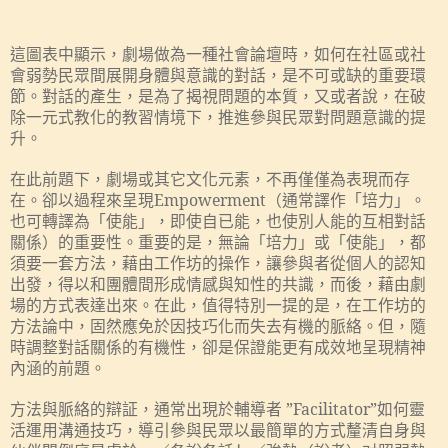
這圖表中顯示，劇場做為一種社會論壇時，如何在社區或社
會弱勢民眾間展開身體與意識的對話，是不可或缺的重要環
節。對話的產生，是為了揭視問題的本質，又或者說，在破
除一元式教化的教習情境下，推進參與民眾對問題意識的提
升。
在此前題下，劇場或其它文化元素，不再僅僅為表現而存
在。卻以過程來呈現
Empowerment
（通常譯作「培力」。
也可轉譯為「使能」，即使自已能，也使別人能的互相對話
關係）的重要性。重要的是，無論「培力」或「使能」，都
須要一套方法，藉由工作坊的操作，讓參與者從個人的認知
出發，得以和團體間形成情感與知性的共識，而後，藉由劇
場的方式表達出來。在此，值得特別一提的是，在工作坊的
方法論中，固然應免於因技巧化而失去有機的脈絡。但，隨
時調整對話關係的有機性，卻是保證能更有成效地呈現精神
內涵的前題。
方法與脈絡的辯証，通常出現於輔導者
”Facilitator”
如何靈
活運用溝通技巧，導引參與民眾以最簡單的方式釐清自身與