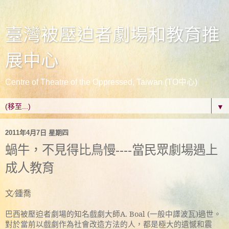
臺灣被壓迫者劇場和教育推
展中心
Centre of Theatre of the Oppressed, Taiwan (TO中心)
▼
2011年4月7日 星期四
蝸牛，不見得比鳥慢----當民眾劇場遇上
成人教育
文∕鍾喬
巴西被壓迫者劇場的知名戲劇大師
A. Boal (
一般中譯波瓦
)
過世。
對於當前以戲劇作為社會改造方法的人，都是極大的遺憾和震