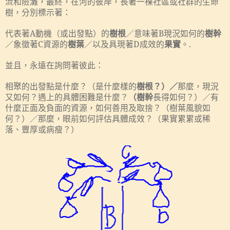
流和險灘，最終，在河的彼岸，長著一棵社區或社群的生命
樹，分別標示著：
代表著
A
動機（或出發點）的
樹根
／意味著
B
現況如何的
樹幹
／象徵著
C
資源的
樹葉
／以及具現著
D
成效的
果實
。
.
並且，永遠在詢問著彼此：
相聚的出發點是什麼？（是什麼樣的
樹根？）／
那麼，現況
又如何？遇上的具體困難是什麼？
（樹幹
長得如何？）／有
什麼正面及負面的資源，如何善用及取捨？（樹葉風貌如
何？）／那麼，眼前如何評估具體成效？（果實累累或稀
落、豐厚或病瘦？）