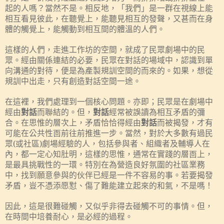
起的人嗎？當然不是。相反地，「我們」是一群在視線上能
相互看見彼此，在聽覺上，能聽見相互的發聲，又甚而在身
體的觸覺上，能觸動到相互間的體溫的人們。
這樣的人們，走進工作坊的空間，就成了民眾劇場中的民
眾。經由關係連結的必要，民眾在對話的場域中，認識到單
向溝通的對待，便是為產製規訓空間的而來的。如果，想從
規訓中出走，只有創造對話空間一途。
在這裡，我們處理到一個核心問題。亦即；民眾是在劇場中
經由
對話
而聯結的。但，
對話
經常被誤讀為相互矛盾的彌
合。在思惟的層次上，矛盾恰恰得經由
對話
而被揭發，才有
可能在公共性靣前往前推進一步。當然，對於大多數有過民
眾
(
或社區
)
劇場經驗的人，包括參與者、組織者及輔導人在
內，都一定心知肚明，這樣的思惟，通常在實踐的層靣上，
是最具挑戰性的一環。特別在為營造良好氛圍的社區業務
中，找到願意參與的伙伴已經是一件不容易的事。若要揭發
矛盾，豈不憑添愿懟、傷了難能建立起來的和氣，不是嗎！
因此，這是很難碰觸，又似乎非得去碰觸不可的事情。但，
在時間中培養耐心，是必經的過程。