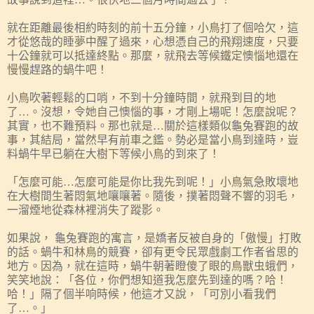
就在距離最後相約時刻的前十五分鐘，小鳥打了個哈欠，這
才從悠哉的睡夢中醒了過來，心想憑自己的飛翔速度，只要
十公鐘就可以抵達終點。那麼，就飛去等候鐵定懊惱地還在
慢慢趕路的蝸牛吧！
小鳥吹著輕鬆的口哨，不到十分鐘時間，就飛到目的地
了…。沒想，令她自己懊惱的事，才剛上場呢！怎麼說呢？
其實，也不難預料。那也就是…關於這樣類似龜兔賽跑的故
事，其結局，當然早有前車之鑑。勢必是當小鳥到達時，豈
料蝸牛早已躺在大樹下等候小鳥的到來了！
「怎麼可能…怎麼可能是你比我先到呢！」小鳥氣急敗壞地
在大樹間生著悶氣地嚷嚷著。隨後，撲著悶聲不響的羽毛，
一溜煙地從森林裡消失了蹤影。
如果說， 龜兔賽跑的寓言，是嬌者反被自身的「傲慢」打敗
的話。蝸牛和林鳥的競賽，卻有更令民眾戲劇工作者省思的
地方。因為，就在這時，蝸牛朝著瞪傻了眼的鳥獸虫蛾們，
笑笑地說：「各位，你們想知道我怎麼先到達的嗎？哈！
哈！」隔了個半响時候，他這才又說，「可別小看我們
了…。」