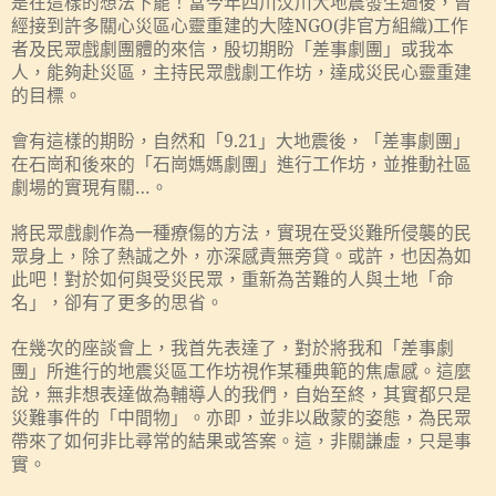
是在這樣的想法下罷！當今年四川汶川大地震發生過後，曾
經接到許多關心災區心靈重建的大陸
NGO(
非官方組織
)
工作
者及民眾戲劇團體的來信，殷切期盼「差事劇團」或我本
人，能夠赴災區，主持民眾戲劇工作坊，達成災民心靈重建
的目標。
會有這樣的期盼，自然和「
9.21
」大地震後，「差事劇團」
在石崗和後來的「石崗媽媽劇團」進行工作坊，並推動社區
劇場的實現有關…。
將民眾戲劇作為一種療傷的方法，實現在受災難所侵襲的民
眾身上，除了熱誠之外，亦深感責無旁貸。或許，也因為如
此吧！對於如何與受災民眾，重新為苦難的人與土地「命
名」，卻有了更多的思省。
在幾次的座談會上，我首先表達了，對於將我和「差事劇
團」所進行的地震災區工作坊視作某種典範的焦慮感。這麼
說，無非想表達做為輔導人的我們，自始至終，其實都只是
災難事件的「中間物」。亦即，並非以啟蒙的姿態，為民眾
帶來了如何非比尋常的結果或答案。這，非關謙虛，只是事
實。