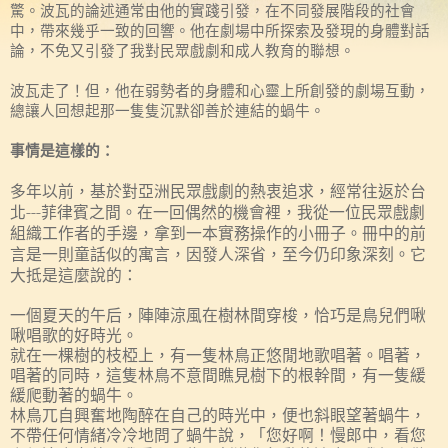
驚。波瓦的論述通常由他的實踐引發，在不同發展階段的社會
中，帶來幾乎一致的回響。他在劇場中所探索及發現的身體對話
論，不免又引發了我對民眾戲劇和成人教育的聯想。
波瓦走了！但，他在弱勢者的身體和心靈上所創發的劇場互動，
總讓人回想起那一隻隻沉默卻善於連結的蝸牛。
事情是這樣的：
多年以前，基於對亞洲民眾戲劇的熱衷追求，經常往返於台
北
---
菲律賓之間。在一回偶然的機會裡，我從一位民眾戲劇
組織工作者的手邊，拿到一本實務操作的小冊子。冊中的前
言是一則童話似的寓言，因發人深省，至今仍印象深刻。它
大抵是這麼說的：
一個夏天的午后，陣陣涼風在樹林間穿梭，恰巧是鳥兒們啾
啾唱歌的好時光。
就在一棵樹的枝椏上，有一隻林鳥正悠閒地歌唱著。唱著，
唱著的同時，這隻林鳥不意間瞧見樹下的根幹間，有一隻緩
緩爬動著的蝸牛。
林鳥兀自興奮地陶醉在自己的時光中，便也斜眼望著蝸牛，
不帶任何情緒冷冷地問了蝸牛說，「您好啊！慢郎中，看您