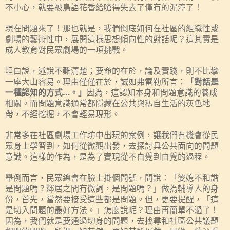
不小心，就要被鳥語花香給嗆得失去了僅有的泥濘了！
現在問題來了！那也就是，我們倒底如何在社區的組織性或
劇場的藝術性中，展開這樣思想傾向性的對話呢？這其實是
成人教育對民眾劇場的一項挑戰。
坦白說，述說不難清楚；要命的在於，論及實踐，則不比攀
一座大山容易。理由僅僅在於，誠如弗雷勒所言：
「對話是
一種認知的方式…。」
因為，這認知本身和問題意識的養成
相關。而問題意識通常都隱藏在公共與私自生活的灰色地
帶，不經挖掘，不會輕易現形。
非常多在社區劇場工作坊中出現的案例，讓我們有機會從民
眾身上學習到，如何從微觀出發，去探討具公共面向的問題
意識。這樣的作為，是為了實現從不自覺到自覺的過程。
舉例而言，民眾總會在臉上掛個問號，問說：「婆媳不和諧
是問題嗎？鄰居之間有微詞，是問題嗎？」做為輔導人的身
份，首先，當然要接受這些都是問題。但，更要提醒，「這
是切入問題的最好方法。」怎麼說呢？理由再簡單不過了！
因為，我們就是要通過切身的問題，去找尋和社區公共議題