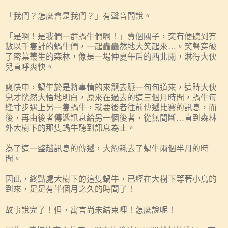
「我們？怎麼會是我們？」有聲音問說。
「是啊！是我們一群蝸牛們啊！」賣個關子，突有便聽到有
數以千隻計的蝸牛們，一起轟轟然地大笑起來…。笑聲穿破
了密葉叢生的森林，像是一場仲夏午后的西北雨，淋得大伙
兒直呼爽快。
爽快中，蝸牛於是將事情的來籠去脈一句句道來，這時大伙
兒才恍然大悟地明白，原來在過去的這三個月時間，蝸牛每
逢寸步遇上另一隻蝸牛，就要後者往前傳遞比賽的訊息，而
後，再由後者傳遞訊息給另一個後者，從無間斷…直到森林
外大樹下的那隻蝸牛聽到訊息為止。
為了這一整趟訊息的傳遞，大約耗去了蝸牛兩個半月的時
間。
因此，終點處大樹下的這隻蝸牛，已經在大樹下等著小鳥的
到來，足足有半個月之久的時間了！
故事說完了！但，寓言尚未結束哩！怎麼說呢！