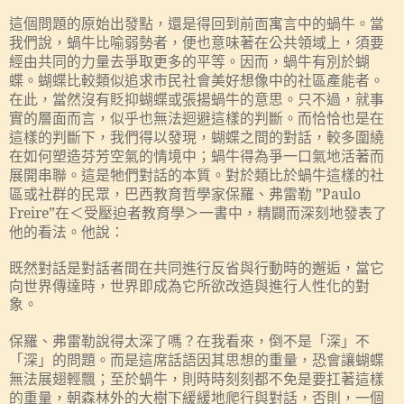
這個問題的原始出發點，還是得回到前靣寓言中的蝸牛。當
我們說，蝸牛比喻弱勢者，便也意味著在公共領域上，須要
經由共同的力量去爭取更多的平等。因而，蝸牛有別於蝴
蝶。蝴蝶比較類似追求市民社會美好想像中的社區產能者。
在此，當然沒有貶抑蝴蝶或張揚蝸牛的意思。只不過，就事
實的層面而言，似乎也無法迴避這樣的判斷。而恰恰也是在
這樣的判斷下，我們得以發現，蝴蝶之間的對話，較多圍繞
在如何塑造芬芳空氣的情境中；蝸牛得為爭一口氣地活著而
展開串聯。這是牠們對話的本質。對於類比於蝸牛這樣的社
區或社群的民眾，巴西教育哲學家保羅、弗雷勒
”Paulo
Freire”
在＜受壓迫者教育學＞一書中，精闢而深刻地發表了
他的看法。他說：
既然對話是對話者間在共同進行反省與行動時的邂逅，當它
向世界傳達時，世界即成為它所欲改造與進行人性化的對
象。
保羅、弗雷勒說得太深了嗎？在我看來，倒不是「深」不
「深」的問題。而是這席話語因其思想的重量，恐會讓蝴蝶
無法展翅輕飄；至於蝸牛，則時時刻刻都不免是要扛著這樣
的重量，朝森林外的大樹下緩緩地爬行與對話，否則，一個