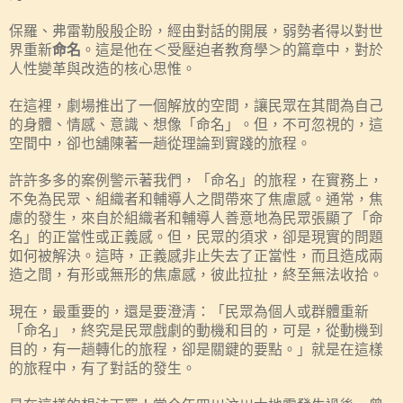
保羅、弗雷勒殷殷企盼，經由對話的開展，弱勢者得以對世
界重新
命名
。這是他在＜受壓迫者教育學＞的篇章中，對於
人性變革與改造的核心思惟。
在這裡，劇場推出了一個解放的空間，讓民眾在其間為自己
的身體、情感、意識、想像「命名」。但，不可忽視的，這
空間中，卻也舖陳著一趟從理論到實踐的旅程。
許許多多的案例警示著我們，「命名」的旅程，在實務上，
不免為民眾、組織者和輔導人之間帶來了焦慮感。通常，焦
慮的發生，來自於組織者和輔導人善意地為民眾張顯了「命
名」的正當性或正義感。但，民眾的須求，卻是現實的問題
如何被解決。這時，正義感非止失去了正當性，而且造成兩
造之間，有形或無形的焦慮感，彼此拉扯，終至無法收拾。
現在，最重要的，還是要澄清：「民眾為個人或群體重新
「命名」，終究是民眾戲劇的動機和目的，可是，從動機到
目的，有一趟轉化的旅程，卻是關鍵的要點。」就是在這樣
的旅程中，有了對話的發生。