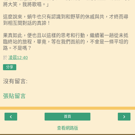
將大笑，我將歌唱。」
這麼說來，蝸牛也只有認識到和野草的休戚與共，才終而尋
到相互間對話的真諦！
果真如此，便也且以這樣的思考和行動，繼續著一趟從未抵
臨終站的旅程，畢竟，等在我們靣前的，不會是一條平坦的
路。不是嗎？
於
凌晨12:40
分享
沒有留言:
張貼留言
‹
›
首頁
查看網路版