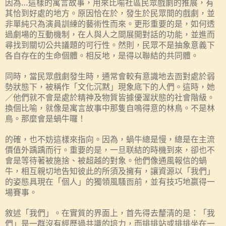
因為…這樣的寓言故事，用來比喻社區民眾戲劇的推展，有
其恰到好處的地方。原因恰在於，發生於民眾間的戲劇，並
非單純只為演員訓練的藝術性而來。更形重要的是，如何透
過劇場的互動機制，在人與人之間展開對話的功能，並進而
尋找到關切公共議題的可行性。然則，民眾不是抽象意義下
各自存在的生命個體。相反地，是得以聯結的共同體。
同時，當民眾戲劇發生時，通常會較有意識地去靣對處於弱
勢狀態下，被稱作「文化沉黙」現象底下的人們。這時，她
／他們就不會是處於精神及物質皆據優渥狀態的社會階級。
換個比喻，就像是寓言故事中那隻自鳴得意的林鳥。不是林
鳥。那麼會是蝸牛囉！
的確，也不妨這樣來指向。因為，蝸牛總是慢，總是在主流
價值外踽踽而行。重要的是，一旦联結的時機到來，卻也不
會是等待著被施捨、被超越的對象。他們像通風報信的蝸
牛，相互親切地告知彼此的所須及擁有，讓資源以「我們」
的姿態具現在「個人」的獨領風騷靣前，並有技巧地嬴得一
場賽事。
敘述「我們」。在實質的界面上，首先得去釐清的是：「我
們」是一群沒有經歷過共識的培力，而排排站或排排坐在一