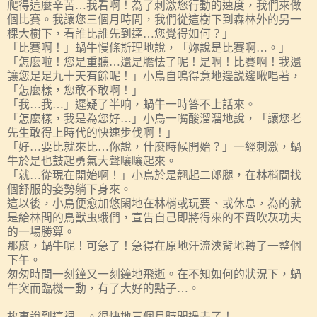
爬得這麼辛苦…我看啊！為了刺激您行動的速度，我們來做
個比賽。我讓您三個月時間，我們從這樹下到森林外的另一
棵大樹下，看誰比誰先到達…您覺得如何？」
「比賽啊！」蝸牛慢條斯理地說，「妳說是比賽啊…。」
「怎麼啦！您是重聽…還是膽怯了呢！是啊！比賽啊！我還
讓您足足九十天有餘呢！」小鳥自鳴得意地邊説邊啾唱著，
「怎麼樣，您敢不敢啊！」
「我…我…」遲疑了半响，蝸牛一時答不上話來。
「怎麼樣，我是為您好…」小鳥一嘴酸溜溜地說，「讓您老
先生敢得上時代的快速步伐啊！」
「好…要比就來比…你說，什麼時候開始？」一經刺激，蝸
牛於是也鼓起勇氣大聲嚷嚷起來。
「就…從現在開始啊！」小鳥於是翹起二郎腿，在林梢間找
個舒服的姿勢躺下身來。
這以後，小鳥便愈加悠閑地在林梢或玩要、或休息，為的就
是給林間的鳥獸虫蛾們，宣告自己即將得來的不費吹灰功夫
的一場勝算。
那麼，蝸牛呢！可急了！急得在原地汗流浹背地轉了一整個
下午。
匆匆時間一刻鐘又一刻鐘地飛逝。在不知如何的狀況下，蝸
牛突而臨機一動，有了大好的點子…。
故事說到這裡…。很快地三個月時間過去了！