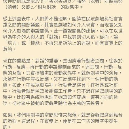
伙伴間倒底是處於ａ／各說各話ｂ／強勢（說者）对照弱勢
（聽者）又或
c
／相互對話 的狀態中。
從上述圖表中，人們將不難理解，圍繞在民眾劇場與社會實
踐之間的關鍵議題，其實是劇場如何介入現實，而現實又如
何介入劇場的辯證關係。此一辯證關係的建構，可以在以世
界為中介的人與人的「對話」中找尋到切入點。從而，讓
「培力」或「使能」不再只是話語上的述說，而有實質上的
意涵。
現在的重點是：對話的重要，是因應著行動者之間，往返於
行動
---
反應
---
再行動的辯證機制而來的。這其間，行動
—
反
應的互動，其實持續處於流動狀態中。就像劇場中的演員，
永遠在行動中尋找反應，又在反應中找到下一個行動的動
機。如此，在民眾劇場裡，行動者是演員；在社區或社群
中，行動者就是民眾及組織工作者。只不過在民眾劇場的範
疇中，比較有系統地處理了觀眾如何穿過一道有方向的途
徑，從社區中被動的傍觀者轉化為主動的表達者。
如果，我們用劇場的空間思惟來想像，就是從觀眾席到舞台
的過程。這過程，在實務上，便是在工作坊的時空中發生
的。